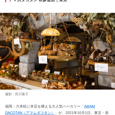
撮影：田川葉子
福岡・六本松に本店を構える大人気ベーカリー「
AMAM
DACOTAN（アマムダコタン）
」が、2021年10月1日、東京・表