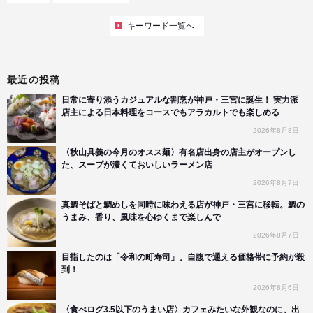
キーワード一覧へ
最近の投稿
日常に寄り添うカジュアルな割烹が神戸・三宮に誕生！ 実力派
店主による日本料理をコースでもアラカルトでも楽しめる
2026年8月8日
〈秋山具義の今月のオスス麺〉有名店出身の店主がオープンし
た、スープが濃くておいしいラーメン店
2026年8月7日
真鯛そばと鯛めしを同時に味わえる店が神戸・三宮に移転。鯛の
うまみ、香り、風味を心ゆくまで楽しんで
2026年8月7日
目指したのは「令和の町寿司」。自腹で通える価格帯に予約が殺
到！
2026年8月6日
〈食べログ3.5以下のうまい店〉カフェみたいな外観なのに、出