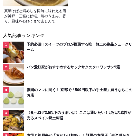
真鯛そばと鯛めしを同時に味わえる店
が神戸・三宮に移転。鯛のうまみ、香
り、風味を心ゆくまで楽しんで
人気記事ランキング
予約必須!! スイーツのプロが推薦する唯一無二の絶品シュークリ
ーム
パン愛好家がおすすめするサックサクのクロワッサン5選
祇園のママに聞く！ 京都で「500円以下の手土産」買うならこの
お店
〈食べログ3.5以下のうまい店〉ここは通いたい！ 現代の感性が
光るスペイン郷土料理
寿司と神戸牛が「おかわり無料」！ 話題の寿司店「有楽町かき