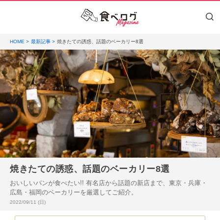
HOME
最新記事
焼きたての誘惑、話題のベーカリー8選
焼きたての誘惑、話題のベーカリー8選
おいしいパンが食べたい!! 有名店から話題の新店まで、東京・兵庫・
広島・福岡のベーカリーを厳選してご紹介。
投稿日:
2022/09/11 (日)