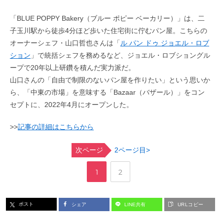
「BLUE POPPY Bakery（ブルー ポピー ベーカリー）」は、二
子玉川駅から徒歩4分ほど歩いた住宅街に佇むパン屋。こちらの
オーナーシェフ・山口哲也さんは「
ル パン ドゥ ジョエル・ロブ
ション
」で統括シェフを務めるなど、ジョエル・ロブショングル
ープで20年以上研鑽を積んだ実力派だ。
山口さんの「自由で制限のないパン屋を作りたい」という思いか
ら、「中東の市場」を意味する「Bazaar（バザール）」をコン
セプトに、2022年4月にオープンした。
>>
記事の詳細はこちらから
次ページ
2ページ目>
,
ペ
ペ
1
2
ー
ー
ポスト
シェア
LINE共有
URLコピー
ジ
ジ