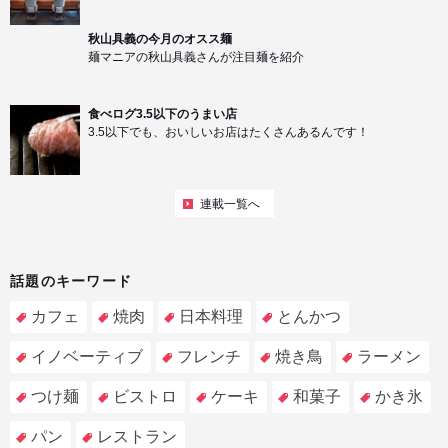
秋山具義の今月のオスス麺
麺マニアの秋山具義さんが注目麺を紹介
食べログ3.5以下のうまい店
3.5以下でも、おいしいお店はたくさんあるんです！
連載一覧へ
話題のキーワード
カフェ
焼肉
日本料理
とんかつ
イノベーティブ
フレンチ
焼き鳥
ラーメン
つけ麺
ビストロ
ケーキ
和菓子
かき氷
パン
レストラン