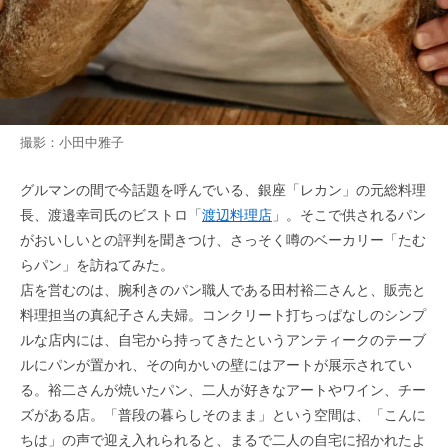
撮影：小田中雅子
グルマンの間で今話題を呼んでいる、銀座「レカン」の元総料理
長、渡邉幸司氏のビストロ「
渡辺料理店
」。そこで供されるパン
がおいしいとの評判を聞きつけ、さっそく噂のベーカリー「たむ
らパン」を訪ねてみた。
店を営むのは、腕利きのパン職人である田村裕二さんと、販売と
料理担当の真紀子さん夫婦。コンクリート打ちっぱなしのシンプ
ルな店内には、自宅から持ってきたというアンティークのテーブ
ルにパンが置かれ、その向かいの壁にはアートが展示されてい
る。裕二さんが焼いたパン、二人が好きなアートやワイン、チー
ズがある店。「普段の暮らしそのまま」という空間は、「こんに
ちは」の声で迎え入れられると、まるで二人の自宅に招かれたよ