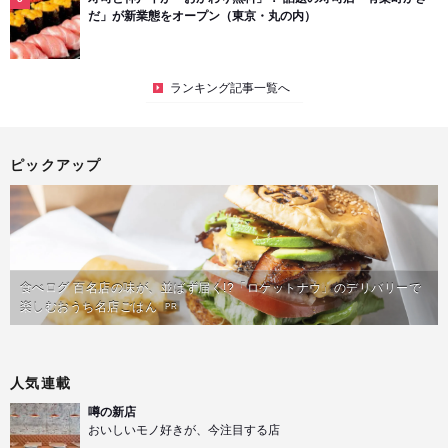
だ」が新業態をオープン（東京・丸の内）
ランキング記事一覧へ
ピックアップ
食べログ 百名店の味が、並ばず届く!?「ロケットナウ」のデリバリーで
楽しむおうち名店ごはん
PR
人気連載
噂の新店
おいしいモノ好きが、今注目する店