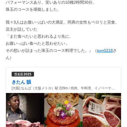
パフォーマンスあり、笑いありの10種2時間30分。
珠玉のコースを堪能しました。
我々3人はお腹いっぱいの大満足、同席の女性もペロリと完食。
店主が話していた
「まだ食べたいと思われるより先に、
お腹いっぱい食べたと思わせたい」
その想いが詰まった珠玉のコース料理でした。』（
tom0218
さ
ん）
きたん 韻
[大阪] なんば（大阪メトロ）駅 229m / 焼肉、牛料理、イノベーティブ