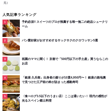
元）
人気記事ランキング
予約必須!! スイーツのプロが推薦する唯一無二の絶品シュークリ
ーム
パン愛好家がおすすめするサックサクのクロワッサン5選
祇園のママに聞く！ 京都で「500円以下の手土産」買うならこの
お店
「銀座 久兵衛」出身者の握りが10貫4,950円〜！ 銀座の路地裏
で見つけた江戸前の粋が詰まった感動寿司
〈食べログ3.5以下のうまい店〉ここは通いたい！ 現代の感性が
光るスペイン郷土料理