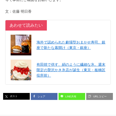
文：佐藤 明日香
あわせて読みたい
海外で認められた劇場型おまかせ寿司。銀
座で新たな幕開け（東京・銀座）
有田焼で供す、絹のように繊細な氷。週末
限定の贅沢かき氷店が誕生（東京・板橋区
役所前）
ポスト
シェア
LINE共有
URLコピー