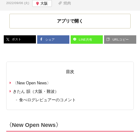
投稿日:
焼肉
2022/09/06 (火)
大阪
アプリで開く
ポスト
シェア
LINE共有
URLコピー
目次
〈New Open News〉
きたん 韻（大阪・難波）
食べログレビュアーのコメント
〈New Open News〉