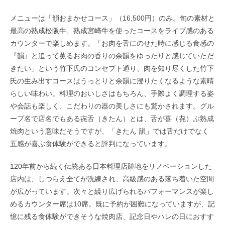
メニューは「韻おまかせコース」（16,500円）のみ。旬の素材と
最高の熟成松阪牛、熟成宮崎牛を使ったコースをライブ感のある
カウンターで楽しめます。「お肉を舌にのせた時に感じる食感の
『韻』と追って薫るお肉の香りの余韻をゆったりと感じていただ
きたい」という竹下氏のコンセプト通り、肉を知り尽くした竹下
氏の生み出すコースはうっとりと余韻に浸りたくなるような素晴
らしい味わい。料理のおいしさはもちろん、手際よく調理する姿
や会話も楽しく、こだわりの器の美しさにも驚かされます。グル
ープ名で店名でもある㐂舌（きたん）とは、舌が喜（㐂）ぶ熟成
焼肉という意味だそうですが、「きたん 韻」では舌だけでなく
五感が喜ぶ食体験ができると評判になっています。
120年前から続く伝統ある日本料理店跡地をリノベーションした
店内は、しつらえ全てが洗練され、高級感のある落ち着いた空間
が広がっています。次々と繰り広げられるパフォーマンスが楽し
めるカウンター席は10席。既に予約が困難になっていますが、記
憶に残る食体験ができそうな焼肉店、記念日やハレの日におすす