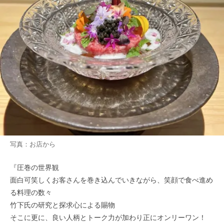
写真：お店から
『圧巻の世界観
面白可笑しくお客さんを巻き込んでいきながら、笑顔で食べ進め
る料理の数々
竹下氏の研究と探求心による賜物
そこに更に、良い人柄とトーク力が加わり正にオンリーワン！