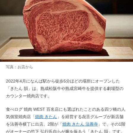
写真：お店から
2022年4月になんば駅から徒歩5分ほどの場所にオープンした
「きたん 韻」は、熟成松阪牛や熟成宮崎牛を提供する劇場型の
カウンター焼肉店です。
食べログ 焼肉 WEST 百名店にも選ばれたことのある四ツ橋の人
気個室焼肉店「
焼肉 きたん
」を経営する㐂舌グループが新店舗
を法善寺横丁に出店。2階が「
焼肉 きたん 法善寺
」で、その1階
がオーナーの竹下 弘行氏自らが腕を振るう「きたん 韻」です。