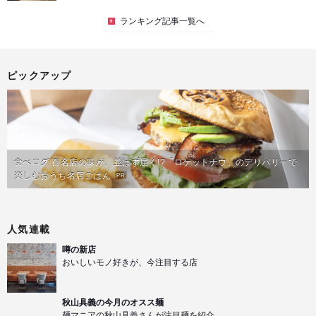
ランキング記事一覧へ
ピックアップ
食べログ 百名店の味が、並ばず届く!?「ロケットナウ」のデリバリーで
楽しむおうち名店ごはん
PR
人気連載
噂の新店
おいしいモノ好きが、今注目する店
秋山具義の今月のオスス麺
麺マニアの秋山具義さんが注目麺を紹介