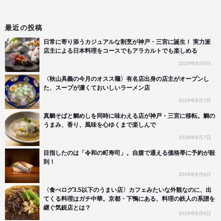
最近の投稿
日常に寄り添うカジュアルな割烹が神戸・三宮に誕生！ 実力派
店主による日本料理をコースでもアラカルトでも楽しめる
2026年8月8日
〈秋山具義の今月のオスス麺〉有名店出身の店主がオープンし
た、スープが濃くておいしいラーメン店
2026年8月7日
真鯛そばと鯛めしを同時に味わえる店が神戸・三宮に移転。鯛の
うまみ、香り、風味を心ゆくまで楽しんで
2026年8月7日
目指したのは「令和の町寿司」。自腹で通える価格帯に予約が殺
到！
2026年8月6日
〈食べログ3.5以下のうまい店〉カフェみたいな外観なのに、出
てくる料理はガチ中華。京都・下鴨にある、料理の鉄人の系譜を
継ぐ気鋭店とは？
2026年8月6日