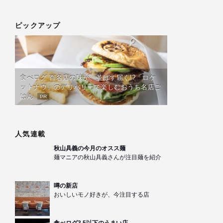
ピックアップ
食べログ 百名店の味が、並ばず届く!?「ロケ
ットナウ」のデリバリーで楽しむおうち名店ご
はん
PR
人気連載
秋山具義の今月のオスス麺
麺マニアの秋山具義さんが注目麺を紹介
噂の新店
おいしいモノ好きが、今注目する店