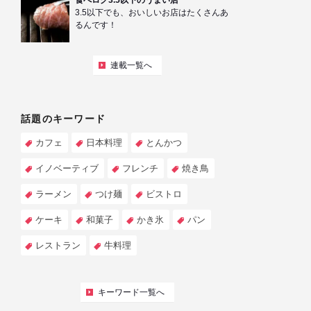
食べログ3.5以下のうまい店
3.5以下でも、おいしいお店はたくさんあ
るんです！
連載一覧へ
話題のキーワード
カフェ
日本料理
とんかつ
イノベーティブ
フレンチ
焼き鳥
ラーメン
つけ麺
ビストロ
ケーキ
和菓子
かき氷
パン
レストラン
牛料理
キーワード一覧へ