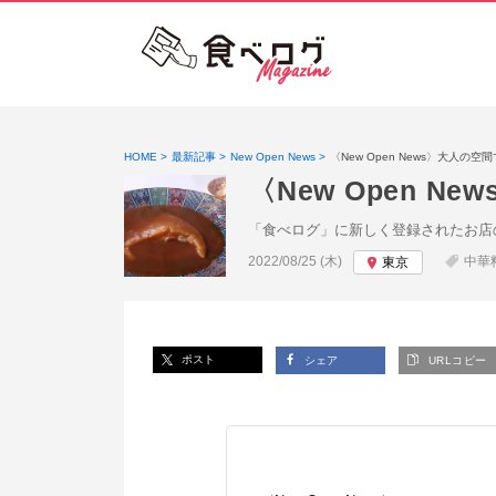
HOME
最新記事
New Open News
〈New Open News〉大人
〈New Open
「食べログ」に新しく登録されたお店
投稿日:
2022/08/25 (木)
中華
東京
ポスト
シェア
URLコピー