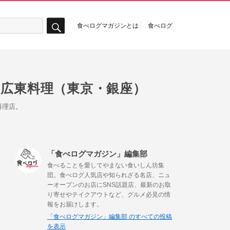
食べログマガジンとは
食べログ
検
索
たす広東料理（東京・銀座）
料理店。
「食べログマガジン」編集部
食べることを愛してやまない食いしん坊集
団。食べログ人気店や知られざる名店、ニュ
ーオープンのお店にSNS話題店、最新のお取
り寄せやテイクアウトなど、グルメ必見の情
報をお届けします。
「食べログマガジン」編集部 のすべての投稿
を表示