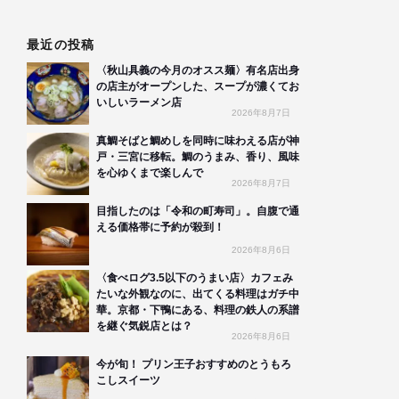
最近の投稿
〈秋山具義の今月のオスス麺〉有名店出身
の店主がオープンした、スープが濃くてお
いしいラーメン店
2026年8月7日
真鯛そばと鯛めしを同時に味わえる店が神
戸・三宮に移転。鯛のうまみ、香り、風味
を心ゆくまで楽しんで
2026年8月7日
目指したのは「令和の町寿司」。自腹で通
える価格帯に予約が殺到！
2026年8月6日
〈食べログ3.5以下のうまい店〉カフェみ
たいな外観なのに、出てくる料理はガチ中
華。京都・下鴨にある、料理の鉄人の系譜
を継ぐ気鋭店とは？
2026年8月6日
今が旬！ プリン王子おすすめのとうもろ
こしスイーツ