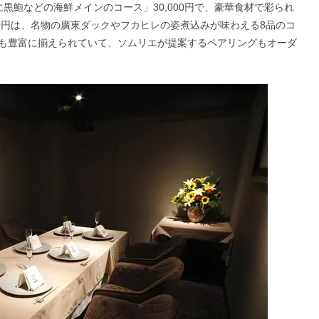
黒鮑などの海鮮メインのコース」30,000円で、豪華食材で彩られ
000円は、名物の廣東ダックやフカヒレの姿煮込みが味わえる8品のコ
も豊富に揃えられていて、ソムリエが提案するペアリングもオーダ