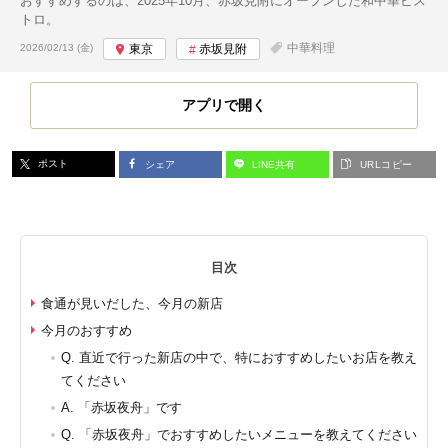
おすすめするのは、2025年10月、赤坂見附にオープンした和中華ビス
トロ。
投稿日:
中華料理
2026/02/13 (金)
東京
赤坂見附
アプリで開く
ポスト
シェア
LINE共有
URLコピー
目次
食通が見いだした、今月の新店
今月のおすすめ
Q. 直近で行った新店の中で、特におすすめしたいお店を教え
てください
A. 「赤坂夜舟」です
Q. 「赤坂夜舟」でおすすめしたいメニューを教えてください