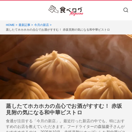
HOME
最新記事
今月の新店
蒸したてホカホカの点心でお酒がすすむ！ 赤坂見附の気になる和中華ビストロ
蒸したてホカホカの点心でお酒がすすむ！ 赤坂
見附の気になる和中華ビストロ
食通が注目する「今月の新店」。最近行った新店の中でも、特におす
すめのお店を教えていただきます。フードライターの森脇慶子さんが