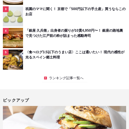
祇園のママに聞く！ 京都で「500円以下の手土産」買うならこの
お店
「銀座 久兵衛」出身者の握りが10貫4,950円〜！ 銀座の路地裏
で見つけた江戸前の粋が詰まった感動寿司
〈食べログ3.5以下のうまい店〉ここは通いたい！ 現代の感性が
光るスペイン郷土料理
ランキング記事一覧へ
ピックアップ