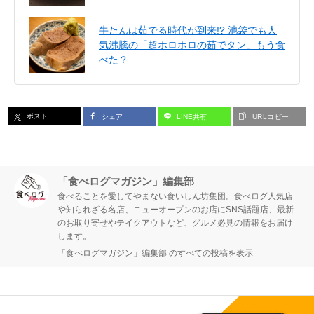
牛たんは茹でる時代が到来!? 池袋でも人
気沸騰の「超ホロホロの茹でタン」もう食
べた？
ポスト
シェア
LINE共有
URLコピー
「食べログマガジン」編集部
食べることを愛してやまない食いしん坊集団。食べログ人気店
や知られざる名店、ニューオープンのお店にSNS話題店、最新
のお取り寄せやテイクアウトなど、グルメ必見の情報をお届け
します。
「食べログマガジン」編集部 のすべての投稿を表示