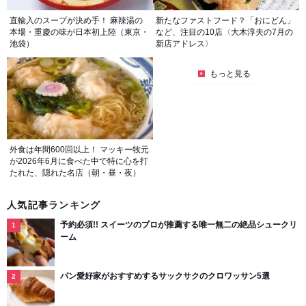
直輸入のスープが決め手！ 麻辣湯の
新たなファストフード？「おにどん」
本場・重慶の味が日本初上陸（東京・
など、注目の10店〈大木淳夫の7月の
池袋）
新店アドレス〉
もっと見る
外食は年間600回以上！ マッキー牧元
が2026年6月に食べた中で特に心を打
たれた、隠れた名店（朝・昼・夜）
人気記事ランキング
予約必須!! スイーツのプロが推薦する唯一無二の絶品シュークリ
ーム
パン愛好家がおすすめするサックサクのクロワッサン5選