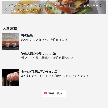
食べログ 百名店の味が、並ばず届く!?「ロケットナウ」のデリバリーで
楽しむおうち名店ごはん
PR
人気連載
噂の新店
おいしいモノ好きが、今注目する店
秋山具義の今月のオスス麺
麺マニアの秋山具義さんが注目麺を紹介
食べログ3.5以下のうまい店
3.5以下でも、おいしいお店はたくさんあるんです！
連載一覧へ