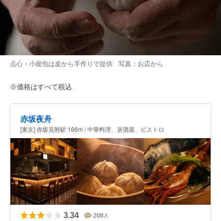
点心・小籠包は皮から手作りで提供 写真：お店から
※価格はすべて税込
赤坂夜舟
[東京] 赤坂見附駅 166m / 中華料理、居酒屋、ビストロ
3.34
208
人