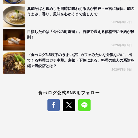
真鯛そばと鯛めしを同時に味わえる店が神戸・三宮に移転。鯛の
うまみ、香り、風味を心ゆくまで楽しんで
2026年8月7日
目指したのは「令和の町寿司」。自腹で通える価格帯に予約が殺
到！
2026年8月6日
〈食べログ3.5以下のうまい店〉カフェみたいな外観なのに、出
てくる料理はガチ中華。京都・下鴨にある、料理の鉄人の系譜を
継ぐ気鋭店とは？
2026年8月6日
食べログ公式SNSをフォロー