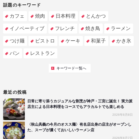
話題のキーワード
カフェ
焼肉
日本料理
とんかつ
イノベーティブ
フレンチ
焼き鳥
ラーメン
つけ麺
ビストロ
ケーキ
和菓子
かき氷
パン
レストラン
キーワード一覧へ
最近の投稿
日常に寄り添うカジュアルな割烹が神戸・三宮に誕生！ 実力派
店主による日本料理をコースでもアラカルトでも楽しめる
2026年8月8日
〈秋山具義の今月のオスス麺〉有名店出身の店主がオープンし
た、スープが濃くておいしいラーメン店
2026年8月7日