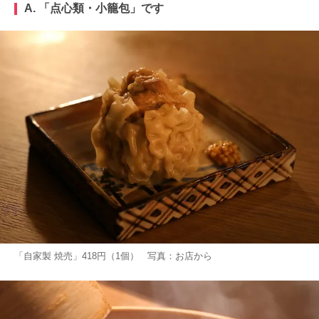
A. 「点心類・小籠包」です
「自家製 焼売」418円（1個） 写真：お店から