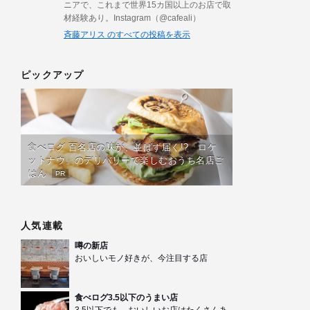
ニアで、これまで世界15カ国以上のお店で取
材経験あり。Instagram（@cafeali）
斉藤アリス のすべての投稿を表示
ピックアップ
食べログ 百名店の味が、並ばず届く!?「ロケ
ットナウ」のデリバリーで楽しむおうち名店ご
はん
PR
人気連載
噂の新店
おいしいモノ好きが、今注目する店
食べログ3.5以下のうまい店