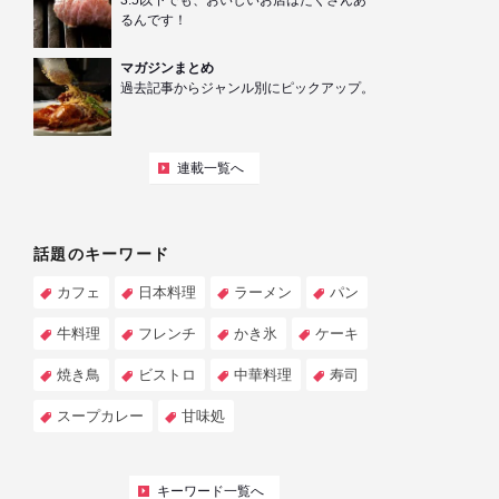
3.5以下でも、おいしいお店はたくさんあ
るんです！
マガジンまとめ
過去記事からジャンル別にピックアップ。
連載一覧へ
話題のキーワード
カフェ
日本料理
ラーメン
パン
牛料理
フレンチ
かき氷
ケーキ
焼き鳥
ビストロ
中華料理
寿司
スープカレー
甘味処
キーワード一覧へ