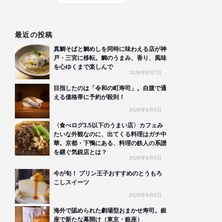
最近の投稿
真鯛そばと鯛めしを同時に味わえる店が神
戸・三宮に移転。鯛のうまみ、香り、風味
を心ゆくまで楽しんで
2026年8月7日
目指したのは「令和の町寿司」。自腹で通
える価格帯に予約が殺到！
2026年8月6日
〈食べログ3.5以下のうまい店〉カフェみ
たいな外観なのに、出てくる料理はガチ中
華。京都・下鴨にある、料理の鉄人の系譜
を継ぐ気鋭店とは？
2026年8月6日
今が旬！ プリン王子おすすめのとうもろ
こしスイーツ
2026年8月6日
海外で認められた劇場型おまかせ寿司。銀
座で新たな幕開け（東京・銀座）