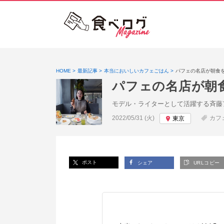
HOME
最新記事
本当においしいカフェごはん
パフェの名店が朝食
パフェの名店が朝
モデル・ライターとして活躍する斉藤
投稿日:
2022/05/31 (火)
カフ
東京
ポスト
シェア
URLコピー