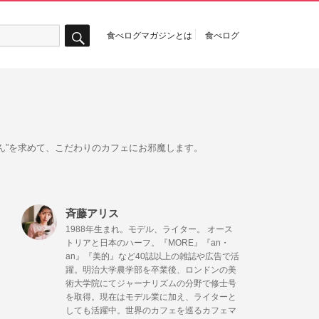
食べログマガジンとは
食べログ
検
索
ん”を求めて、こだわりのカフェにお邪魔します。
斉藤アリス
1988年⽣まれ。モデル、ライター。 オース
トリアと⽇本のハーフ。『MORE』『an・
an』『美的』など40誌以上の雑誌や広告で活
躍。明治⼤学農学部を卒業後、ロンドンの美
術⼤学院にてジャーナリズムの分野で修⼠号
を取得。現在はモデル業に加え、ライターと
しても活躍中。世界のカフェを巡るカフェマ