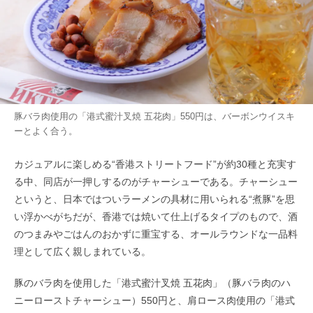
豚バラ肉使用の「港式蜜汁叉焼 五花肉」550円は、バーボンウイスキ
ーとよく合う。
カジュアルに楽しめる“香港ストリートフード”が約30種と充実す
る中、同店が一押しするのがチャーシューである。チャーシュー
というと、日本ではついラーメンの具材に用いられる“煮豚”を思
い浮かべがちだが、香港では焼いて仕上げるタイプのもので、酒
のつまみやごはんのおかずに重宝する、オールラウンドな一品料
理として広く親しまれている。
豚のバラ肉を使用した「港式蜜汁叉焼 五花肉」（豚バラ肉のハ
ニーローストチャーシュー）550円と、肩ロース肉使用の「港式