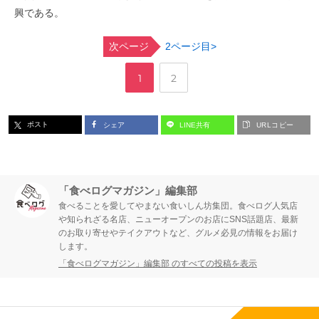
興である。
次ページ
2ページ目>
,
ペ
ペ
1
2
ー
ー
ポスト
シェア
LINE共有
URLコピー
ジ
ジ
「食べログマガジン」編集部
食べることを愛してやまない食いしん坊集団。食べログ人気店
や知られざる名店、ニューオープンのお店にSNS話題店、最新
のお取り寄せやテイクアウトなど、グルメ必見の情報をお届け
します。
「食べログマガジン」編集部 のすべての投稿を表示