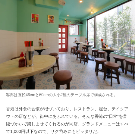
客席は直径46cmと60cmの大小2種のテーブル席で構成される。
香港は外食の習慣が根づいており、レストラン、屋台、テイクア
ウトの店などが、街中にあふれている。そんな香港の“日常”を普
段づかいで楽しませてくれるのが同店。グランドメニューはすべ
て1,000円以下なので、サク呑みにもピッタリだ。