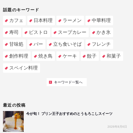
話題のキーワード
カフェ
日本料理
ラーメン
中華料理
寿司
ビストロ
スープカレー
かき氷
甘味処
バー
立ち食いそば
フレンチ
創作料理
焼き鳥
ケーキ
餃子
和菓子
スペイン料理
キーワード一覧へ
最近の投稿
今が旬！ プリン王子おすすめのとうもろこしスイーツ
2026年8月6日