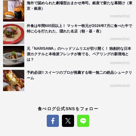
海外で認められた劇場型おまかせ寿司。銀座で新たな幕開け（東
京・銀座）
2026年8月5日
外食は年間600回以上！ マッキー牧元が2026年7月に食べた中で
特に心を打たれた、隠れた名店（朝・昼・夜）
2026年8月5日
元「NARISAWA」のヘッドソムリエが切り開く！ 独創的な日本
酒カクテルと本格派フレンチが奏でる、ペアリングの新境地と
は？
2026年8月5日
予約必須!! スイーツのプロが推薦する唯一無二の絶品シュークリ
ーム
2026年8月4日
食べログ公式SNSをフォロー