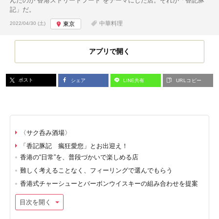
んだのが“香港ストリートフード”をテーマにした店。それが「香記豚
記」だ。
投稿日:
中華料理
2022/04/30 (土)
東京
アプリで開く
ポスト
シェア
LINE共有
URLコピー
〈サク呑み酒場〉
「香記豚記 瘋狂愛您」とお出迎え！
香港の“日常”を、普段づかいで楽しめる店
難しく考えることなく、フィーリングで選んでもらう
香港式チャーシューとバーボンウイスキーの組み合わせを提案
目次を開く