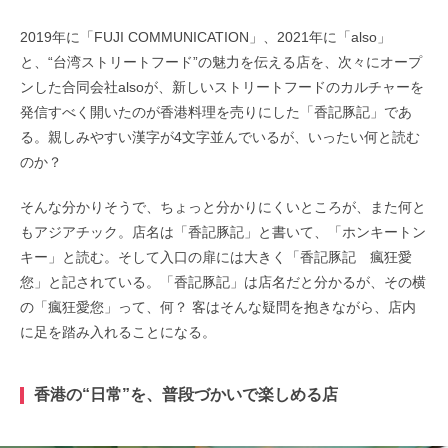
2019年に「FUJI COMMUNICATION」、2021年に「also」
と、“台湾ストリートフード”の魅力を伝える店を、次々にオープ
ンした合同会社alsoが、新しいストリートフードのカルチャーを
発信すべく開いたのが香港料理を売りにした「香記豚記」であ
る。親しみやすい漢字が4文字並んでいるが、いったい何と読む
のか？
そんな分かりそうで、ちょっと分かりにくいところが、また何と
もアジアチック。店名は「香記豚記」と書いて、「ホンキートン
キー」と読む。そして入口の扉には大きく「香記豚記 瘋狂愛
您」と記されている。「香記豚記」は店名だと分かるが、その横
の「瘋狂愛您」って、何？ 客はそんな疑問を抱きながら、店内
に足を踏み入れることになる。
香港の“日常”を、普段づかいで楽しめる店