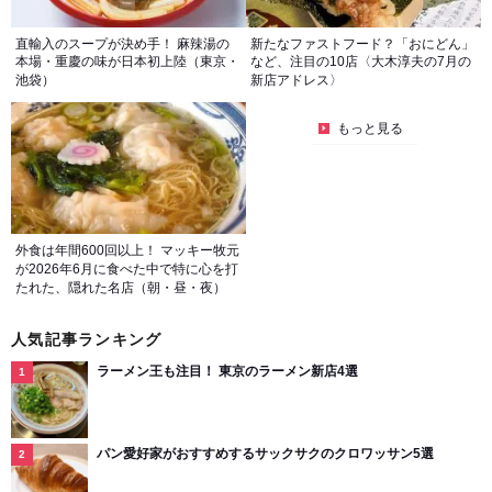
直輸入のスープが決め手！ 麻辣湯の
新たなファストフード？「おにどん」
本場・重慶の味が日本初上陸（東京・
など、注目の10店〈大木淳夫の7月の
池袋）
新店アドレス〉
もっと見る
外食は年間600回以上！ マッキー牧元
が2026年6月に食べた中で特に心を打
たれた、隠れた名店（朝・昼・夜）
人気記事ランキング
ラーメン王も注目！ 東京のラーメン新店4選
パン愛好家がおすすめするサックサクのクロワッサン5選