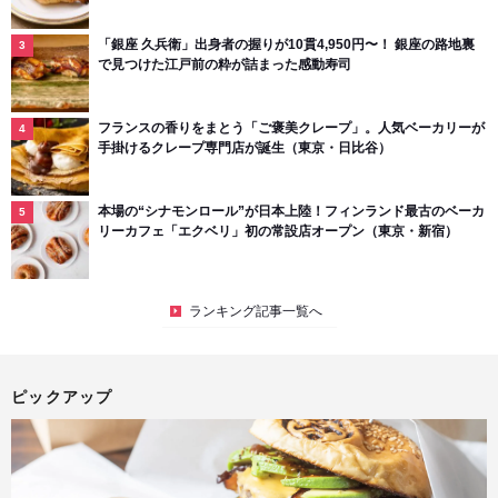
「銀座 久兵衛」出身者の握りが10貫4,950円〜！ 銀座の路地裏
で見つけた江戸前の粋が詰まった感動寿司
フランスの香りをまとう「ご褒美クレープ」。人気ベーカリーが
手掛けるクレープ専門店が誕生（東京・日比谷）
本場の“シナモンロール”が日本上陸！フィンランド最古のベーカ
リーカフェ「エクベリ」初の常設店オープン（東京・新宿）
ランキング記事一覧へ
ピックアップ