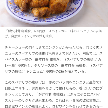
「酥炸排骨 咖哩粉」660円は、スパイスカレー味のスペアリブの唐揚
げ。自然派ワインとの相性も抜群。
チャーシューの肉々しさでエンジンがかかったなら、同じく肉メ
ニューのスペアリブの唐揚げも押さえておきたい。同店では、ス
パイスカレー味の「酥炸排骨 咖哩粉」（スペアリブの唐揚げ カ
レー粉）660円と、チリソース味の「酥炸排骨 辣椒醬」（スペア
リブの唐揚げ ヤンニョム）660円の2種を揃えている。
このスペアリブの唐揚げは、豚のアバラ肉をニンニクと生姜で1
日以上マリネし、片栗粉をまぶして揚げたもの。香ばしいのにプ
ルンッとしており、「酥炸排骨 咖哩粉」はさらにそこにスパイ
スカレーのサクサク感も加わる。これはもう食感の波状攻撃だ。
自然派ワインとの相性もよく、ロゼワインを合わせてみるのも一