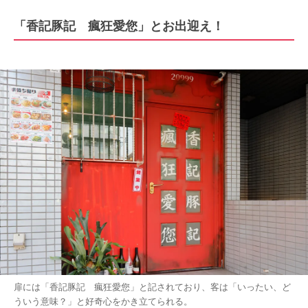
「香記豚記 瘋狂愛您」とお出迎え！
扉には「香記豚記 瘋狂愛您」と記されており、客は「いったい、ど
ういう意味？」と好奇心をかき立てられる。