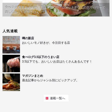
食べログ 百名店の味が、並ばず届く!?「ロケットナウ」のデリバリーで
楽しむおうち名店ごはん
PR
人気連載
噂の新店
おいしいモノ好きが、今注目する店
食べログ3.5以下のうまい店
3.5以下でも、おいしいお店はたくさんあるんです！
マガジンまとめ
過去記事からジャンル別にピックアップ。
連載一覧へ