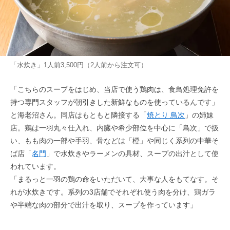
「水炊き」1人前3,500円（2人前から注文可）
「こちらのスープをはじめ、当店で使う鶏肉は、食鳥処理免許を
持つ専門スタッフが朝引きした新鮮なものを使っているんです」
と海老沼さん。同店はもともと隣接する「
焼とり 鳥次
」の姉妹
店。鶏は一羽丸々仕入れ、内臓や希少部位を中心に「鳥次」で扱
い、もも肉の一部や手羽、骨などは「橙」や同じく系列の中華そ
ば店「
名門
」で水炊きやラーメンの具材、スープの出汁として使
われています。
「まるっと一羽の鶏の命をいただいて、大事な人をもてなす。そ
れが水炊きです。系列の3店舗でそれぞれ使う肉を分け、鶏ガラ
や半端な肉の部分で出汁を取り、スープを作っています」