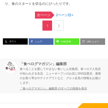
り、食のスタートを切るのにぴったりです。
次ページ
2ページ目>
,
ペ
ペ
1
2
ー
ー
ポスト
シェア
LINE共有
URLコピー
ジ
ジ
「食べログマガジン」編集部
食べることを愛してやまない食いしん坊集団。食べログ人気店
や知られざる名店、ニューオープンのお店にSNS話題店、最新
のお取り寄せやテイクアウトなど、グルメ必見の情報をお届け
します。
「食べログマガジン」編集部 のすべての投稿を表示