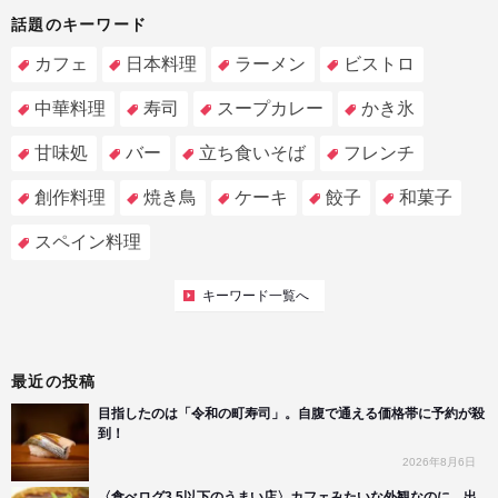
話題のキーワード
カフェ
日本料理
ラーメン
ビストロ
中華料理
寿司
スープカレー
かき氷
甘味処
バー
立ち食いそば
フレンチ
創作料理
焼き鳥
ケーキ
餃子
和菓子
スペイン料理
キーワード一覧へ
最近の投稿
目指したのは「令和の町寿司」。自腹で通える価格帯に予約が殺
到！
2026年8月6日
〈食べログ3.5以下のうまい店〉カフェみたいな外観なのに、出