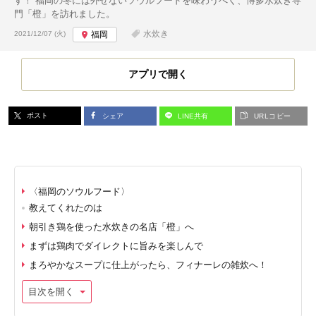
す！ 福岡の冬には外せないソウルフードを味わうべく、博多水炊き専
門「橙」を訪れました。
投稿日:
水炊き
2021/12/07 (火)
福岡
アプリで開く
ポスト
シェア
LINE共有
URLコピー
〈福岡のソウルフード〉
教えてくれたのは
朝引き鶏を使った水炊きの名店「橙」へ
まずは鶏肉でダイレクトに旨みを楽しんで
まろやかなスープに仕上がったら、フィナーレの雑炊へ！
目次を開く