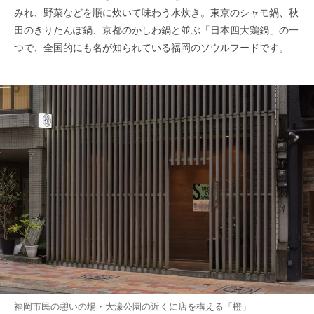
みれ、野菜などを順に炊いて味わう水炊き。東京のシャモ鍋、秋
田のきりたんぽ鍋、京都のかしわ鍋と並ぶ「日本四大鶏鍋」の一
つで、全国的にも名が知られている福岡のソウルフードです。
福岡市民の憩いの場・大濠公園の近くに店を構える「橙」