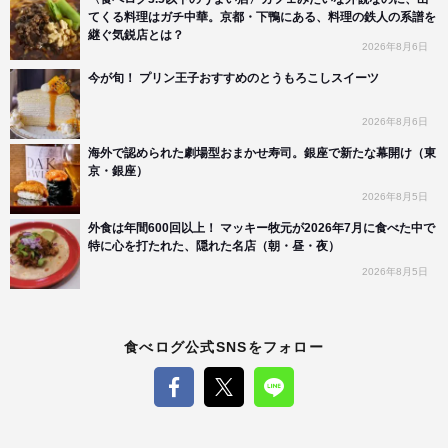
てくる料理はガチ中華。京都・下鴨にある、料理の鉄人の系譜を
継ぐ気鋭店とは？
2026年8月6日
今が旬！ プリン王子おすすめのとうもろこしスイーツ
2026年8月6日
海外で認められた劇場型おまかせ寿司。銀座で新たな幕開け（東
京・銀座）
2026年8月5日
外食は年間600回以上！ マッキー牧元が2026年7月に食べた中で
特に心を打たれた、隠れた名店（朝・昼・夜）
2026年8月5日
食べログ公式SNSをフォロー