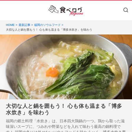
HOME
最新記事
福岡のソウルフード
大切な人と鍋を囲もう！ 心も体も温まる「博多水炊き」を味わう
大切な人と鍋を囲もう！ 心も体も温まる「博多
水炊き」を味わう
福岡の郷土料理「水炊き」は、日本四大鶏鍋の一つ。鶏から取った滋
味深いスープに、つみれや野菜などを入れて味わう最高の鍋料理で