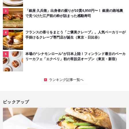
「銀座 久兵衛」出身者の握りが10貫4,950円〜！ 銀座の路地裏
で見つけた江戸前の粋が詰まった感動寿司
フランスの香りをまとう「ご褒美クレープ」。人気ベーカリーが
手掛けるクレープ専門店が誕生（東京・日比谷）
本場の“シナモンロール”が日本上陸！フィンランド最古のベーカ
リーカフェ「エクベリ」初の常設店オープン（東京・新宿）
ランキング記事一覧へ
ピックアップ