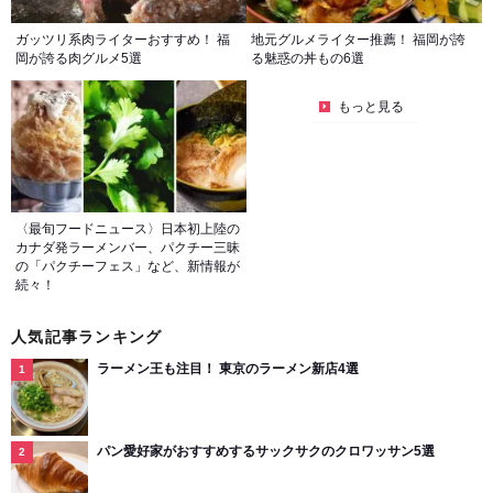
ガッツリ系肉ライターおすすめ！ 福
地元グルメライター推薦！ 福岡が誇
岡が誇る肉グルメ5選
る魅惑の丼もの6選
もっと見る
〈最旬フードニュース〉日本初上陸の
カナダ発ラーメンバー、パクチー三昧
の「パクチーフェス」など、新情報が
続々！
人気記事ランキング
ラーメン王も注目！ 東京のラーメン新店4選
パン愛好家がおすすめするサックサクのクロワッサン5選