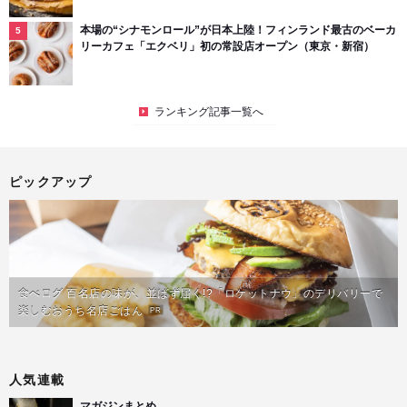
本場の“シナモンロール”が日本上陸！フィンランド最古のベーカ
リーカフェ「エクベリ」初の常設店オープン（東京・新宿）
ランキング記事一覧へ
ピックアップ
食べログ 百名店の味が、並ばず届く!?「ロケットナウ」のデリバリーで
楽しむおうち名店ごはん
PR
人気連載
マガジンまとめ