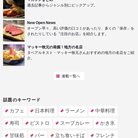
過去記事からジャンル別にピックアップ。
New Open News
オープン早々、高い評価の口コミがあったり、多くの「保存」を
されたりしている『注目のお店』を紹介します。
マッキー牧元の発掘！地方の名店
タベアルキスト・マッキー牧元さんおすすめの地方の名店をご紹
介。
連載一覧へ
話題のキーワード
カフェ
日本料理
ラーメン
中華料理
寿司
ビストロ
スープカレー
かき氷
甘味処
バー
立ち食いそば
フレンチ