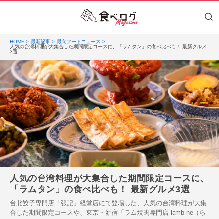
HOME
最新記事
最旬フードニュース
人気の台湾料理が大集合した期間限定コースに、「ラムタン」の食べ比べも！ 最新グルメ
3選
人気の台湾料理が大集合した期間限定コースに、
「ラムタン」の食べ比べも！ 最新グルメ3選
台北餃子専門店「張記」経堂店にて登場した、人気の台湾料理が大集
合した期間限定コースや、東京・新宿「ラム焼肉専門店 lamb ne（ら