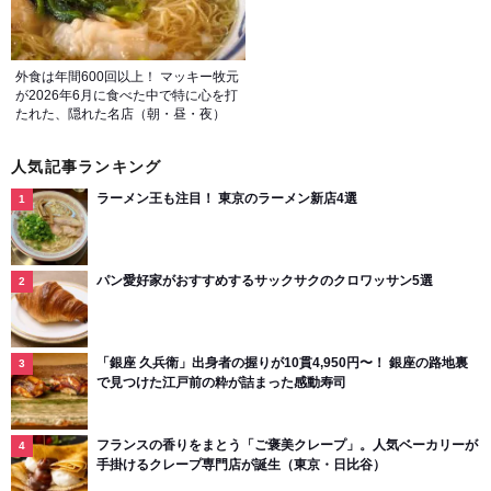
外食は年間600回以上！ マッキー牧元
が2026年6月に食べた中で特に心を打
たれた、隠れた名店（朝・昼・夜）
人気記事ランキング
ラーメン王も注目！ 東京のラーメン新店4選
パン愛好家がおすすめするサックサクのクロワッサン5選
「銀座 久兵衛」出身者の握りが10貫4,950円〜！ 銀座の路地裏
で見つけた江戸前の粋が詰まった感動寿司
フランスの香りをまとう「ご褒美クレープ」。人気ベーカリーが
手掛けるクレープ専門店が誕生（東京・日比谷）