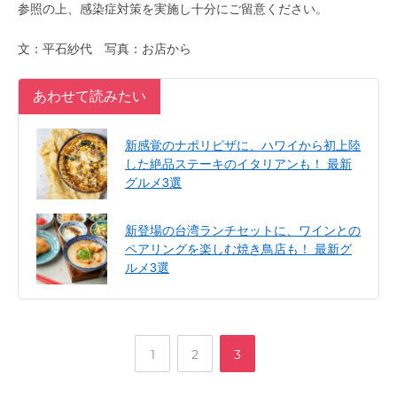
参照の上、感染症対策を実施し十分にご留意ください。
文：平石紗代 写真：お店から
あわせて読みたい
新感覚のナポリピザに、ハワイから初上陸
した絶品ステーキのイタリアンも！ 最新
グルメ3選
新登場の台湾ランチセットに、ワインとの
ペアリングを楽しむ焼き鳥店も！ 最新グ
ルメ3選
,
,
ペ
ペ
ペ
1
2
3
ー
ー
ー