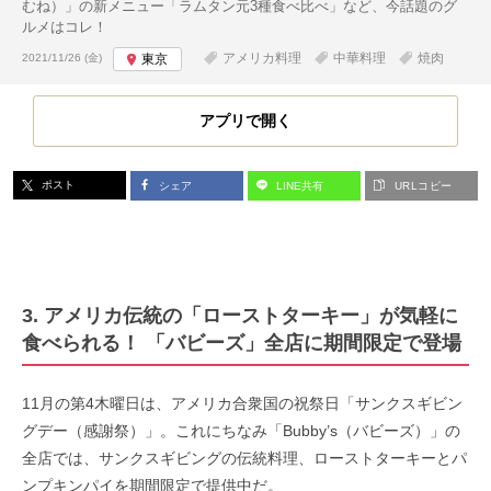
むね）」の新メニュー「ラムタン元3種食べ比べ」など、今話題のグ
ルメはコレ！
投稿日:
アメリカ料理
中華料理
焼肉
2021/11/26 (金)
東京
アプリで開く
ポスト
シェア
LINE共有
URLコピー
3. アメリカ伝統の「ローストターキー」が気軽に
食べられる！ 「バビーズ」全店に期間限定で登場
11月の第4木曜日は、アメリカ合衆国の祝祭日「サンクスギビン
グデー（感謝祭）」。これにちなみ「Bubby’s（バビーズ）」の
全店では、サンクスギビングの伝統料理、ローストターキーとパ
ンプキンパイを期間限定で提供中だ。