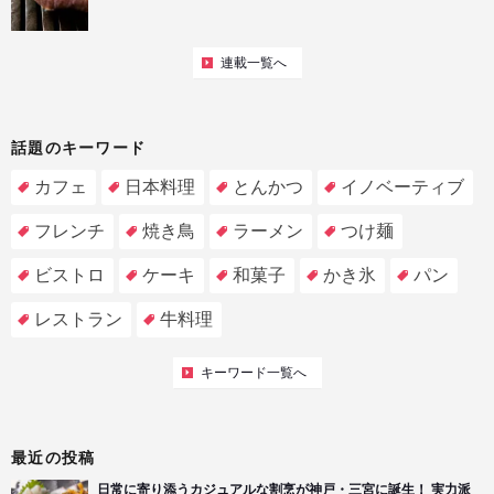
連載一覧へ
話題のキーワード
カフェ
日本料理
とんかつ
イノベーティブ
フレンチ
焼き鳥
ラーメン
つけ麺
ビストロ
ケーキ
和菓子
かき氷
パン
レストラン
牛料理
キーワード一覧へ
最近の投稿
日常に寄り添うカジュアルな割烹が神戸・三宮に誕生！ 実力派