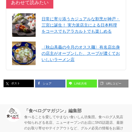
あわせて読みたい
日常に寄り添うカジュアルな割烹が神戸・
三宮に誕生！ 実力派店主による日本料理
をコースでもアラカルトでも楽しめる
〈秋山具義の今月のオスス麺〉有名店出身
の店主がオープンした、スープが濃くてお
いしいラーメン店
ポスト
シェア
LINE共有
URLコピー
「食べログマガジン」編集部
食べることを愛してやまない食いしん坊集団。食べログ人気店
や知られざる名店、ニューオープンのお店にSNS話題店、最新
のお取り寄せやテイクアウトなど、グルメ必見の情報をお届け