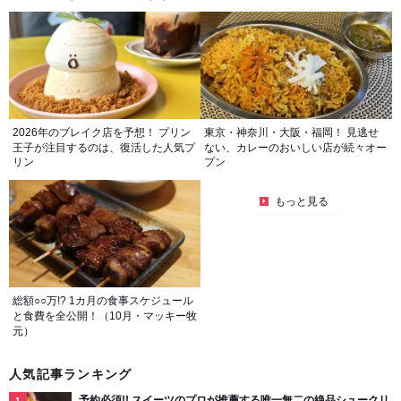
2026年のブレイク店を予想！ プリン
東京・神奈川・大阪・福岡！ 見逃せ
王子が注目するのは、復活した人気プ
ない、カレーのおいしい店が続々オー
リン
プン
もっと見る
総額○○万!? 1カ月の食事スケジュール
と食費を全公開！（10月・マッキー牧
元）
人気記事ランキング
予約必須!! スイーツのプロが推薦する唯一無二の絶品シュークリ