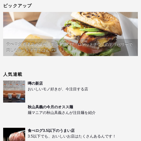
ピックアップ
食べログ 百名店の味が、並ばず届く!?「ロケットナウ」のデリバリーで
楽しむおうち名店ごはん
PR
人気連載
噂の新店
おいしいモノ好きが、今注目する店
秋山具義の今月のオスス麺
麺マニアの秋山具義さんが注目麺を紹介
食べログ3.5以下のうまい店
3.5以下でも、おいしいお店はたくさんあるんです！