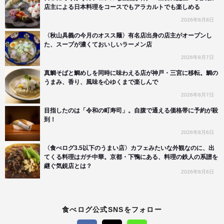
店主による日本料理をコースでもアラカルトでも楽しめる
2026年8月8日
〈秋山具義の今月のオスス麺〉有名店出身の店主がオープンし
た、スープが濃くておいしいラーメン店
2026年8月7日
真鯛そばと鯛めしを同時に味わえる店が神戸・三宮に移転。鯛の
うまみ、香り、風味を心ゆくまで楽しんで
2026年8月7日
目指したのは「令和の町寿司」。自腹で通える価格帯に予約が殺
到！
2026年8月6日
〈食べログ3.5以下のうまい店〉カフェみたいな外観なのに、出
てくる料理はガチ中華。京都・下鴨にある、料理の鉄人の系譜を
継ぐ気鋭店とは？
2026年8月6日
食べログ公式SNSをフォロー