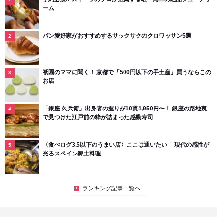
ーム
パン愛好家がおすすめするサックサクのクロワッサン5選
祇園のママに聞く！ 京都で「500円以下の手土産」買うならこの
お店
「銀座 久兵衛」出身者の握りが10貫4,950円〜！ 銀座の路地裏
で見つけた江戸前の粋が詰まった感動寿司
〈食べログ3.5以下のうまい店〉ここは通いたい！ 現代の感性が
光るスペイン郷土料理
ランキング記事一覧へ