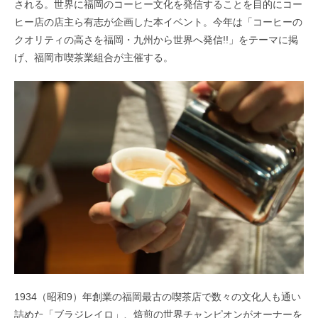
される。世界に福岡のコーヒー文化を発信することを目的にコー
ヒー店の店主ら有志が企画した本イベント。今年は「コーヒーの
クオリティの高さを福岡・九州から世界へ発信!!」をテーマに掲
げ、福岡市喫茶業組合が主催する。
1934（昭和9）年創業の福岡最古の喫茶店で数々の文化人も通い
詰めた「ブラジレイロ」、焙煎の世界チャンピオンがオーナーを