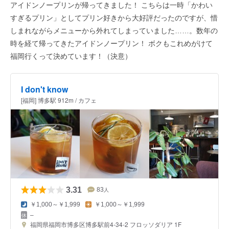
アイドンノープリンが帰ってきました！ こちらは一時「かわい
すぎるプリン」としてプリン好きから大好評だったのですが、惜
しまれながらメニューから外れてしまっていました……。数年の
時を経て帰ってきたアイドンノープリン！ ボクもこれめがけて
福岡行くって決めています！（決意）
I don't know
[福岡] 博多駅 912m / カフェ
3.31
83
人
￥1,000～￥1,999
￥1,000～￥1,999
–
福岡県福岡市博多区博多駅前4-34-2 フロッソダリア 1F