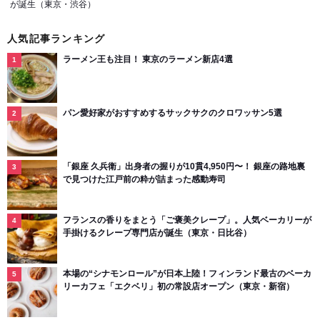
が誕生（東京・渋谷）
人気記事ランキング
ラーメン王も注目！ 東京のラーメン新店4選
パン愛好家がおすすめするサックサクのクロワッサン5選
「銀座 久兵衛」出身者の握りが10貫4,950円〜！ 銀座の路地裏
で見つけた江戸前の粋が詰まった感動寿司
フランスの香りをまとう「ご褒美クレープ」。人気ベーカリーが
手掛けるクレープ専門店が誕生（東京・日比谷）
本場の“シナモンロール”が日本上陸！フィンランド最古のベーカ
リーカフェ「エクベリ」初の常設店オープン（東京・新宿）