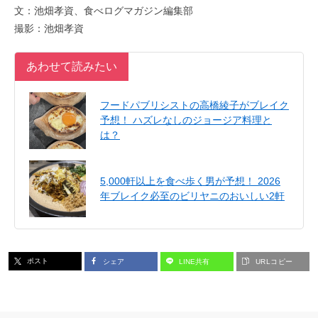
文：池畑孝資、食べログマガジン編集部
撮影：池畑孝資
あわせて読みたい
フードパブリシストの高橋綾子がブレイク
予想！ ハズレなしのジョージア料理と
は？
5,000軒以上を食べ歩く男が予想！ 2026
年ブレイク必至のビリヤニのおいしい2軒
ポスト
シェア
LINE共有
URLコピー