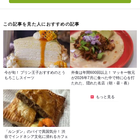
この記事を見た人におすすめの記事
今が旬！ プリン王子おすすめのとう
外食は年間600回以上！ マッキー牧元
もろこしスイーツ
が2026年7月に食べた中で特に心を打
たれた、隠れた名店（朝・昼・夜）
もっと見る
「ルンダン」のパイで異国気分！ 渋
谷でインドネシア文化に浸れるカフェ