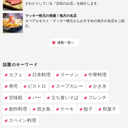
されたりしている『注目のお店』を紹介します。
マッキー牧元の発掘！地方の名店
タベアルキスト・マッキー牧元さんおすすめの地方の名店をご紹
介。
連載一覧へ
話題のキーワード
カフェ
日本料理
ラーメン
中華料理
寿司
ビストロ
スープカレー
かき氷
甘味処
バー
立ち食いそば
フレンチ
創作料理
焼き鳥
ケーキ
餃子
和菓子
スペイン料理