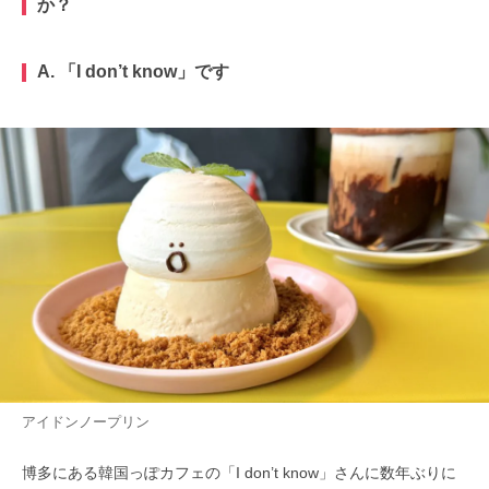
か？
A. 「I don’t know」です
アイドンノープリン
博多にある韓国っぽカフェの「I don’t know」さんに数年ぶりに