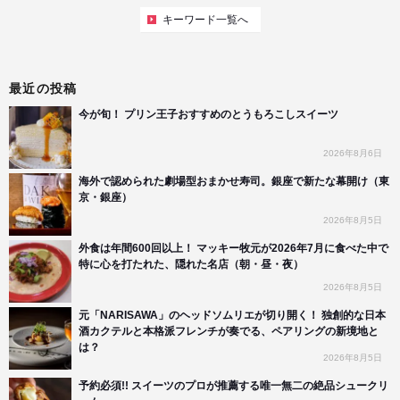
キーワード一覧へ
最近の投稿
今が旬！ プリン王子おすすめのとうもろこしスイーツ
2026年8月6日
海外で認められた劇場型おまかせ寿司。銀座で新たな幕開け（東
京・銀座）
2026年8月5日
外食は年間600回以上！ マッキー牧元が2026年7月に食べた中で
特に心を打たれた、隠れた名店（朝・昼・夜）
2026年8月5日
元「NARISAWA」のヘッドソムリエが切り開く！ 独創的な日本
酒カクテルと本格派フレンチが奏でる、ペアリングの新境地と
は？
2026年8月5日
予約必須!! スイーツのプロが推薦する唯一無二の絶品シュークリ