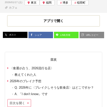
投稿日:
2026/01/17 (土)
東京
福岡
博多
稲荷町
カフェ
アプリで開く
ポスト
シェア
LINE共有
URLコピー
目次
〈食通が占う、2026流行る店〉
教えてくれた人
2026年のブレイク予想
Q. 2026年に〈ブレイクしそうな飲食店〉はどこですか？
A. 「I don’t know」です
目次を開く