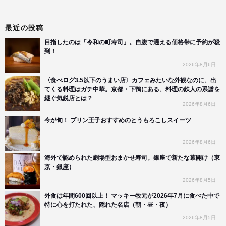
最近の投稿
目指したのは「令和の町寿司」。自腹で通える価格帯に予約が殺
到！
2026年8月6日
〈食べログ3.5以下のうまい店〉カフェみたいな外観なのに、出
てくる料理はガチ中華。京都・下鴨にある、料理の鉄人の系譜を
継ぐ気鋭店とは？
2026年8月6日
今が旬！ プリン王子おすすめのとうもろこしスイーツ
2026年8月6日
海外で認められた劇場型おまかせ寿司。銀座で新たな幕開け（東
京・銀座）
2026年8月5日
外食は年間600回以上！ マッキー牧元が2026年7月に食べた中で
特に心を打たれた、隠れた名店（朝・昼・夜）
2026年8月5日