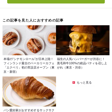
この記事を見た人におすすめの記事
本場の“シナモンロール”が日本上陸！
福生の人気ハンバーガーが渋谷に！
フィンランド最古のベーカリーカフェ
黒毛和牛100%の絶品パティを召し上
「エクベリ」初の常設店オープン（東
がれ（東京・渋谷）
京・新宿）
もっと見る
パン愛好家がおすすめするサックサク