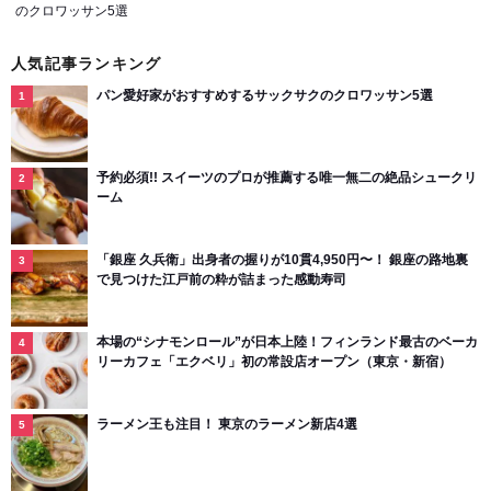
のクロワッサン5選
人気記事ランキング
パン愛好家がおすすめするサックサクのクロワッサン5選
予約必須!! スイーツのプロが推薦する唯一無二の絶品シュークリ
ーム
「銀座 久兵衛」出身者の握りが10貫4,950円〜！ 銀座の路地裏
で見つけた江戸前の粋が詰まった感動寿司
本場の“シナモンロール”が日本上陸！フィンランド最古のベーカ
リーカフェ「エクベリ」初の常設店オープン（東京・新宿）
ラーメン王も注目！ 東京のラーメン新店4選