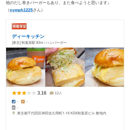
他のだし巻きバーガーもあり、また食べようと思います』
（
nymph1225
さん）
ディーキッチン
[東京] 秋葉原駅 83m / ハンバーガー
3.16
12
人
-
-
-
東京都千代田区神田佐久間町1-16 KDX秋葉原ビル 敷地内