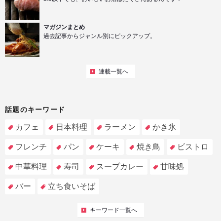
マガジンまとめ
過去記事からジャンル別にピックアップ。
連載一覧へ
話題のキーワード
カフェ
日本料理
ラーメン
かき氷
フレンチ
パン
ケーキ
焼き鳥
ビストロ
中華料理
寿司
スープカレー
甘味処
バー
立ち食いそば
キーワード一覧へ