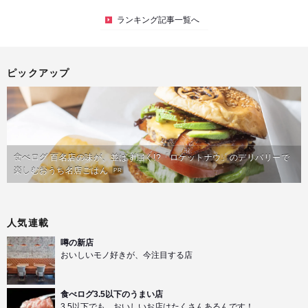
ランキング記事一覧へ
ピックアップ
食べログ 百名店の味が、並ばず届く!?「ロケットナウ」のデリバリーで
楽しむおうち名店ごはん
PR
人気連載
噂の新店
おいしいモノ好きが、今注目する店
食べログ3.5以下のうまい店
3.5以下でも、おいしいお店はたくさんあるんです！