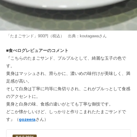
「たまごサンド」900円（税込） 出典：
koutagawa
さん
■食べログレビュアーのコメント
『こちらのたまごサンド、プルプルとして、綺麗な玉子の色で
す。
黄身はマッシュされ、滑らかに、濃いめの味付けが美味しく、満
足感が高い。
そして白身は丁寧に均等に角切りされ、これがプルっとして食感
のアクセントに。
黄身と白身の味、食感の違いがとても丁寧な御技です。
どこか懐かしいけど、しっかりと作りこまれたたまごサンドで
す』（
gozeera
さん）