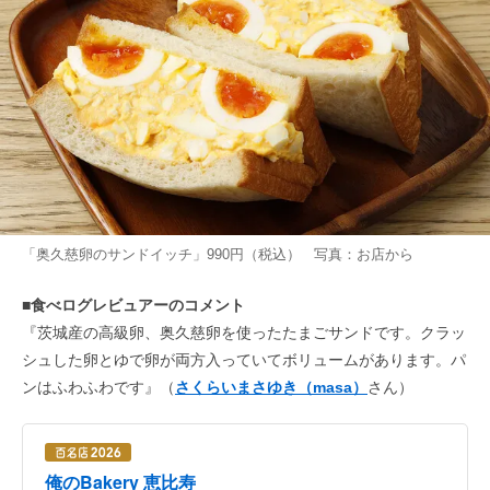
「奥久慈卵のサンドイッチ」990円（税込） 写真：お店から
■食べログレビュアーのコメント
『茨城産の高級卵、奥久慈卵を使ったたまごサンドです。クラッ
シュした卵とゆで卵が両方入っていてボリュームがあります。パ
ンはふわふわです』（
さくらいまさゆき（masa）
さん）
俺のBakery 恵比寿