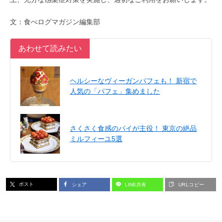
文：食べログマガジン編集部
あわせて読みたい
ヘルシーなヴィーガンパフェも！ 新宿で
人気の「パフェ」集めました
さくさく食感のパイが主役！ 東京の絶品
ミルフィーユ5選
ポスト
シェア
LINE共有
URLコピー