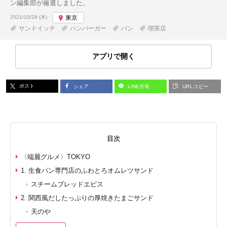
ン編集部が厳選しました。
投稿日:
2021/10/28 (木)
東京
サンドイッチ
ハンバーガー
パン
喫茶店
アプリで開く
ポスト
シェア
LINE共有
URLコピー
目次
〈端麗グルメ〉TOKYO
1. 生食パン専門店のふわとろオムレツサンド
スチームブレッドエビス
2. 関西風だしたっぷりの厚焼きたまごサンド
天のや