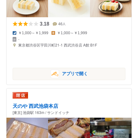
3.18
46
人
￥1,000～￥1,999
￥1,000～￥1,999
-
東京都渋谷区宇田川町21-1 西武渋谷店 A館 B1F
アプリで開く
天のや 西武池袋本店
[東京] 池袋駅 163m / サンドイッチ