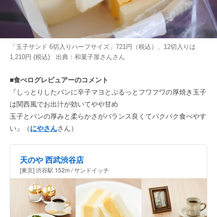
「玉子サンド 6切入りハーフサイズ」721円（税込）、12切入りは
1,210円 (税込) 出典：
和菓子屋さん
さん
■食べログレビュアーのコメント
『しっとりしたパンに辛子マヨとぷるっとフワフワの厚焼き玉子
は関西風でお出汁が効いてやや甘め
玉子とパンの厚みと柔らかさがバランス良くてパクパク食べやす
い』（
にやさん
さん）
天のや 西武渋谷店
[東京] 渋谷駅 152m / サンドイッチ