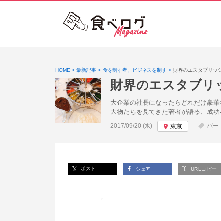
HOME
最新記事
食を制す者、ビジネスを制す
財界のエスタブリッ
財界のエスタブリ
大企業の社長になったらどれだけ豪華
大物たちを見てきた著者が語る、成功
投稿日:
2017/09/20 (水)
バー
東京
ポスト
シェア
URLコピー