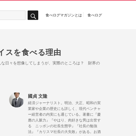
食べログマガジンとは
食べログ
検
索
イスを食べる理由
んな日々を想像してしまうが、実際のところは？ 財界の
國貞 文隆
経済ジャーナリスト。明治、大正、昭和の実
業家や企業の歴史にも詳しく、現代ベンチャ
ー経営者の内実にも通じている。著書に『慶
應の人脈力』『やはり、肉好きな男は出世す
る ニッポンの社長生態学』『社長の勉強
法』『カリスマ社長の大失敗』がある。お酒