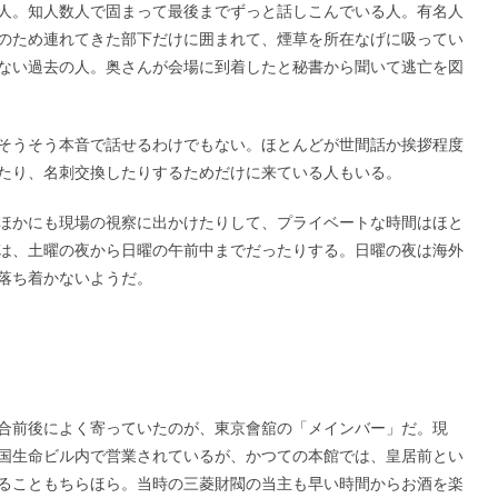
人。知人数人で固まって最後までずっと話しこんでいる人。有名人
のため連れてきた部下だけに囲まれて、煙草を所在なげに吸ってい
ない過去の人。奥さんが会場に到着したと秘書から聞いて逃亡を図
そうそう本音で話せるわけでもない。ほとんどが世間話か挨拶程度
たり、名刺交換したりするためだけに来ている人もいる。
ほかにも現場の視察に出かけたりして、プライベートな時間はほと
は、土曜の夜から日曜の午前中までだったりする。日曜の夜は海外
落ち着かないようだ。
合前後によく寄っていたのが、東京會舘の「メインバー」だ。現
国生命ビル内で営業されているが、かつての本館では、皇居前とい
ることもちらほら。当時の三菱財閥の当主も早い時間からお酒を楽