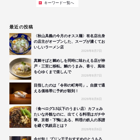
キーワード一覧へ
最近の投稿
〈秋山具義の今月のオスス麺〉有名店出身
の店主がオープンした、スープが濃くてお
いしいラーメン店
2026年8月7日
真鯛そばと鯛めしを同時に味わえる店が神
戸・三宮に移転。鯛のうまみ、香り、風味
を心ゆくまで楽しんで
2026年8月7日
目指したのは「令和の町寿司」。自腹で通
える価格帯に予約が殺到！
2026年8月6日
〈食べログ3.5以下のうまい店〉カフェみ
たいな外観なのに、出てくる料理はガチ中
華。京都・下鴨にある、料理の鉄人の系譜
を継ぐ気鋭店とは？
2026年8月6日
今が旬！ プリン王子おすすめのとうもろ