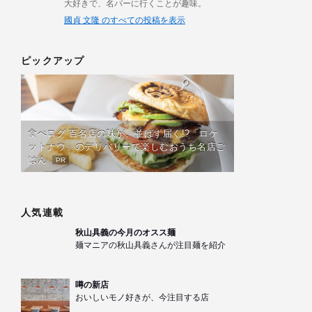
大好きで、名バーに行くことが趣味。
國貞 文隆 のすべての投稿を表示
ピックアップ
食べログ 百名店の味が、並ばず届く!?「ロケ
ットナウ」のデリバリーで楽しむおうち名店ご
はん
PR
人気連載
秋山具義の今月のオスス麺
麺マニアの秋山具義さんが注目麺を紹介
噂の新店
おいしいモノ好きが、今注目する店