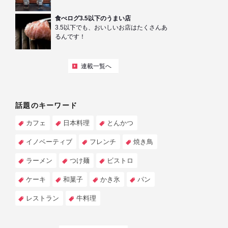
食べログ3.5以下のうまい店
3.5以下でも、おいしいお店はたくさんあ
るんです！
連載一覧へ
話題のキーワード
カフェ
日本料理
とんかつ
イノベーティブ
フレンチ
焼き鳥
ラーメン
つけ麺
ビストロ
ケーキ
和菓子
かき氷
パン
レストラン
牛料理