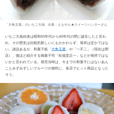
「大角玉屋」のいちご大福 出典：
えもやん★スイーツハンター
さん
いちご大福自体は昭和50年代から60年代の間に誕生したと言わ
れ、その歴史は比較的新しいにもかかわらず、発祥は定かではな
い。諸説あるが、和菓子処「
大角玉屋
」や「一不二」（現在は閉
店）、後ほど紹介する御菓子司「松福堂正一」などが発祥ではな
いかと言われている。発売当時は、今までの和菓子にはないあん
ことみずみずしいフルーツの相性に、各店でヒット商品となった
そう。