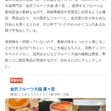
大福専門店「金沢フルーツ大福 凛々堂」。使用するフルーツは
産地直送の新鮮なもので、高級果物店や百貨店に出回るような優
品・秀品ばかり。その贅沢なフルーツに、金沢産の甘さ控えめな
白あんを薄くまとわせ、臼と杵でついたやわらかくコシのあるお
餅で手包みしている。
添加物を一切使っていないので、素材の味をしっかりと感じるこ
とができるのがうれしい。いちご大福はもちろん、完熟マンゴー
やマスクメロン、温州みかんなどフルーツ大福の種類は豊富。季
節ごとに限定商品が登場するので、訪れるたびにチェックした
い。
金沢フルーツ大福 凛々堂
[東京] とうきょうスカイツリー駅 95m / 大福