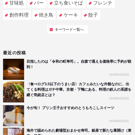
甘味処
バー
立ち食いそば
フレンチ
創作料理
焼き鳥
ケーキ
餃子
キーワード一覧へ
最近の投稿
目指したのは「令和の町寿司」。自腹で通える価格帯に予約が殺
到！
2026年8月6日
〈食べログ3.5以下のうまい店〉カフェみたいな外観なのに、出
てくる料理はガチ中華。京都・下鴨にある、料理の鉄人の系譜を
継ぐ気鋭店とは？
2026年8月6日
今が旬！ プリン王子おすすめのとうもろこしスイーツ
2026年8月6日
海外で認められた劇場型おまかせ寿司。銀座で新たな幕開け（東