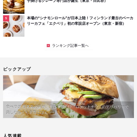
手掛けるクレープ専門店が誕生（東京・日比谷）
本場の“シナモンロール”が日本上陸！フィンランド最古のベーカ
リーカフェ「エクベリ」初の常設店オープン（東京・新宿）
ランキング記事一覧へ
ピックアップ
食べログ 百名店の味が、並ばず届く!?「ロケットナウ」のデリバリーで
楽しむおうち名店ごはん
PR
人気連載