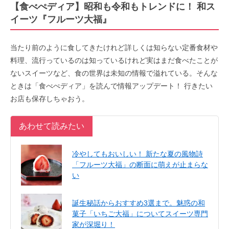
【食べぺディア】昭和も令和もトレンドに！ 和ス
イーツ『フルーツ大福』
当たり前のように食してきたけれど詳しくは知らない定番食材や
料理、流行っているのは知っているけれど実はまだ食べたことが
ないスイーツなど、食の世界は未知の情報で溢れている。そんな
ときは「食べぺディア」を読んで情報アップデート！ 行きたい
お店も保存しちゃおう。
あわせて読みたい
冷やしてもおいしい！ 新たな夏の風物詩
「フルーツ大福」の断面に萌えが止まらな
い
誕生秘話からおすすめ3選まで。魅惑の和
菓子「いちご大福」についてスイーツ専門
家が深堀り！