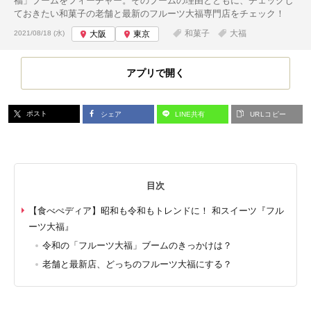
福」ブームをフィーチャー。そのブームの理由とともに、チェックし
ておきたい和菓子の老舗と最新のフルーツ大福専門店をチェック！
投稿日:
和菓子
大福
2021/08/18 (水)
大阪
東京
アプリで開く
ポスト
シェア
LINE共有
URLコピー
目次
【食べぺディア】昭和も令和もトレンドに！ 和スイーツ『フル
ーツ大福』
令和の「フルーツ大福」ブームのきっかけは？
老舗と最新店、どっちのフルーツ大福にする？