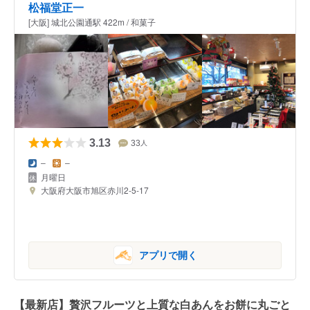
松福堂正一
[大阪] 城北公園通駅 422m / 和菓子
3.13
33
人
–
–
月曜日
大阪府大阪市旭区赤川2-5-17
アプリで開く
【最新店】贅沢フルーツと上質な白あんをお餅に丸ごと