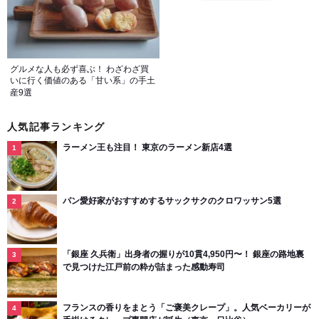
グルメな人も必ず喜ぶ！ わざわざ買
いに行く価値のある「甘い系」の手土
産9選
人気記事ランキング
ラーメン王も注目！ 東京のラーメン新店4選
パン愛好家がおすすめするサックサクのクロワッサン5選
「銀座 久兵衛」出身者の握りが10貫4,950円〜！ 銀座の路地裏
で見つけた江戸前の粋が詰まった感動寿司
フランスの香りをまとう「ご褒美クレープ」。人気ベーカリーが