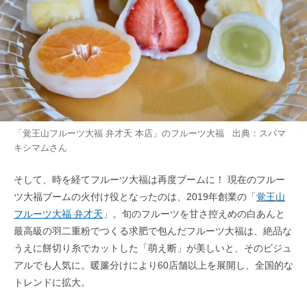
「覚王山フルーツ大福 弁才天 本店」のフルーツ大福 出典：
スパマ
キシマム
さん
そして、時を経てフルーツ大福は再度ブームに！ 現在のフルー
ツ大福ブームの火付け役となったのは、2019年創業の「
覚王山
フルーツ大福 弁才天
」。旬のフルーツを甘さ控えめの白あんと
最高級の羽二重粉でつくる求肥で包んだフルーツ大福は、絶品な
うえに餅切り糸でカットした「萌え断」が美しいと、そのビジュ
アルでも人気に。暖簾分けにより60店舗以上を展開し、全国的な
トレンドに拡大。