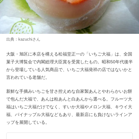
出典：
kazuchi
さん
大阪・旭区に本店を構える松福堂正一の「いちご大福」は、全国
菓子大博覧会で内閣総理大臣賞を受賞したもの。昭和50年代後半
から登場している人気商品で、いちご大福発祥の店ではないかと
言われている老舗だ。
新鮮な手摘みいちごを甘さ控えめな自家製あんとやわらかいお餅
で包んだ大福で、あんは粒あんと白あんから選べる。フルーツ大
福はいちご大福だけでなく、すいか大福やメロン大福、キウイ大
福、パイナップル大福などもあり、最新店にも負けないラインア
ップを展開している。