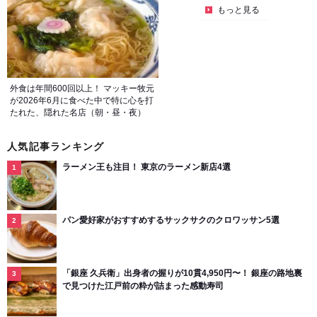
もっと見る
外食は年間600回以上！ マッキー牧元
が2026年6月に食べた中で特に心を打
たれた、隠れた名店（朝・昼・夜）
人気記事ランキング
ラーメン王も注目！ 東京のラーメン新店4選
パン愛好家がおすすめするサックサクのクロワッサン5選
「銀座 久兵衛」出身者の握りが10貫4,950円〜！ 銀座の路地裏
で見つけた江戸前の粋が詰まった感動寿司