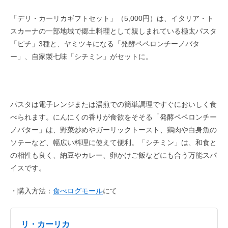
「デリ・カーリカギフトセット」（5,000円）は、イタリア・ト
スカーナの一部地域で郷土料理として親しまれている極太パスタ
「ピチ」3種と、ヤミツキになる「発酵ペペロンチーノバタ
ー」、自家製七味「シチミン」がセットに。
パスタは電子レンジまたは湯煎での簡単調理ですぐにおいしく食
べられます。にんにくの香りが食欲をそそる「発酵ペペロンチー
ノバター」は、野菜炒めやガーリックトースト、鶏肉や白身魚の
ソテーなど、幅広い料理に使えて便利。「シチミン」は、和食と
の相性も良く、納豆やカレー、卵かけご飯などにも合う万能スパ
イスです。
・購入方法：
食べログモール
にて
リ・カーリカ