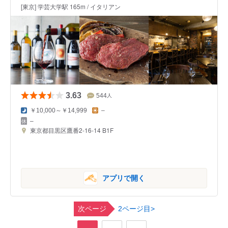
[東京] 学芸大学駅 165m / イタリアン
3.63
544
人
￥10,000～￥14,999
–
–
東京都目黒区鷹番2-16-14 B1F
アプリで開く
次ページ
2ページ目>
,
,