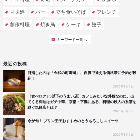
甘味処
バー
立ち食いそば
フレンチ
創作料理
焼き鳥
ケーキ
餃子
キーワード一覧へ
最近の投稿
目指したのは「令和の町寿司」。自腹で通える価格帯に予約が殺
到！
2026年8月6日
〈食べログ3.5以下のうまい店〉カフェみたいな外観なのに、出
てくる料理はガチ中華。京都・下鴨にある、料理の鉄人の系譜を
継ぐ気鋭店とは？
2026年8月6日
今が旬！ プリン王子おすすめのとうもろこしスイーツ
2026年8月6日