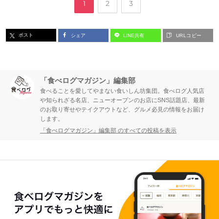
ペ
ペ
ペ
1
2
3
ー
ー
ー
ポスト
シェア
LINE共有
URLコピー
ジ
ジ
ジ
「食べログマガジン」編集部
食べることを愛してやまない食いしん坊集団。食べログ人気店
や知られざる名店、ニューオープンのお店にSNS話題店、最新
のお取り寄せやテイクアウトなど、グルメ必見の情報をお届け
します。
「食べログマガジン」編集部 のすべての投稿を表示