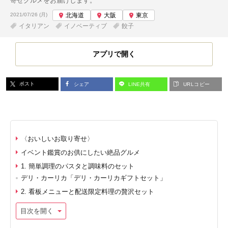
寄せグルメをお届けします。
投稿日:
2021/07/26 (月)
北海道
大阪
東京
イタリアン
イノベーティブ
餃子
アプリで開く
ポスト
シェア
LINE共有
URLコピー
〈おいしいお取り寄せ〉
イベント鑑賞のお供にしたい絶品グルメ
1. 簡単調理のパスタと調味料のセット
デリ・カーリカ「デリ・カーリカギフトセット」
2. 看板メニューと配送限定料理の贅沢セット
目次を開く