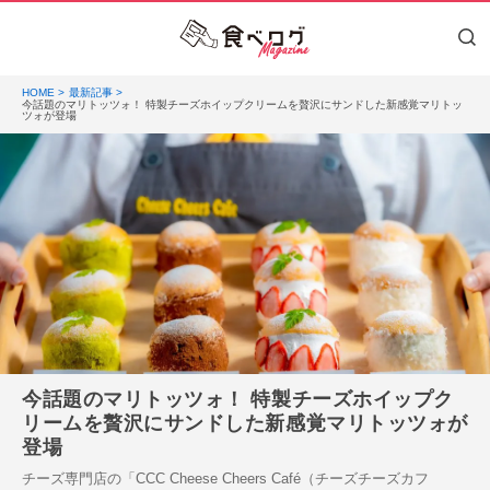
HOME
最新記事
今話題のマリトッツォ！ 特製チーズホイップクリームを贅沢にサンドした新感覚マリトッ
ツォが登場
今話題のマリトッツォ！ 特製チーズホイップク
リームを贅沢にサンドした新感覚マリトッツォが
登場
チーズ専門店の「CCC Cheese Cheers Café（チーズチーズカフ