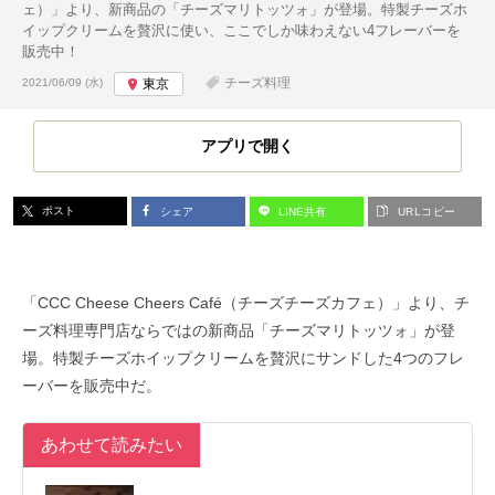
ェ）」より、新商品の「チーズマリトッツォ」が登場。特製チーズホ
イップクリームを贅沢に使い、ここでしか味わえない4フレーバーを
販売中！
投稿日:
チーズ料理
2021/06/09 (水)
東京
アプリで開く
ポスト
シェア
LINE共有
URLコピー
「CCC Cheese Cheers Café（チーズチーズカフェ）」より、チ
ーズ料理専門店ならではの新商品「チーズマリトッツォ」が登
場。特製チーズホイップクリームを贅沢にサンドした4つのフレ
ーバーを販売中だ。
あわせて読みたい