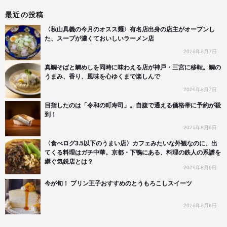
最近の投稿
〈秋山具義の今月のオスス麺〉有名店出身の店主がオープンし
た、スープが濃くておいしいラーメン店
2026年8月7日
真鯛そばと鯛めしを同時に味わえる店が神戸・三宮に移転。鯛の
うまみ、香り、風味を心ゆくまで楽しんで
2026年8月7日
目指したのは「令和の町寿司」。自腹で通える価格帯に予約が殺
到！
2026年8月6日
〈食べログ3.5以下のうまい店〉カフェみたいな外観なのに、出
てくる料理はガチ中華。京都・下鴨にある、料理の鉄人の系譜を
継ぐ気鋭店とは？
2026年8月6日
今が旬！ プリン王子おすすめのとうもろこしスイーツ
2026年8月6日