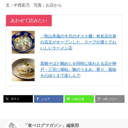
文：中西彩乃 写真：お店から
あわせて読みたい
〈秋山具義の今月のオスス麺〉有名店出身
の店主がオープンした、スープが濃くてお
いしいラーメン店
真鯛そばと鯛めしを同時に味わえる店が神
戸・三宮に移転。鯛のうまみ、香り、風味
を心ゆくまで楽しんで
ポスト
シェア
LINE共有
URLコピー
「食べログマガジン」編集部