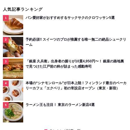
人気記事ランキング
パン愛好家がおすすめするサックサクのクロワッサン5選
予約必須!! スイーツのプロが推薦する唯一無二の絶品シュークリ
ーム
「銀座 久兵衛」出身者の握りが10貫4,950円〜！ 銀座の路地裏
で見つけた江戸前の粋が詰まった感動寿司
本場の“シナモンロール”が日本上陸！フィンランド最古のベーカ
リーカフェ「エクベリ」初の常設店オープン（東京・新宿）
ラーメン王も注目！ 東京のラーメン新店4選