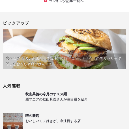
ランキング記事一覧へ
ピックアップ
食べログ 百名店の味が、並ばず届く!?「ロケットナウ」のデリバリーで
楽しむおうち名店ごはん
PR
人気連載
秋山具義の今月のオスス麺
麺マニアの秋山具義さんが注目麺を紹介
噂の新店
おいしいモノ好きが、今注目する店