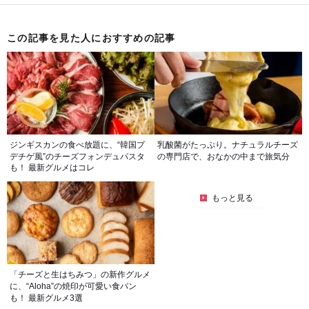
この記事を見た人におすすめの記事
ジンギスカンの食べ放題に、“韓国プ
乳酸菌がたっぷり。ナチュラルチーズ
デチゲ風”のチーズフォンデュパスタ
の専門店で、おなかの中まで旅気分
も！ 最新グルメはコレ
もっと見る
「チーズと生はちみつ」の新作グルメ
に、“Aloha”の焼印が可愛い食パン
も！ 最新グルメ3選