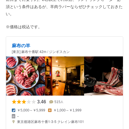
須という条件はあるが、羊肉ラバーならぜひチェックしておきた
い。
※価格は税込です。
麻布の羊
[東京] 麻布十番駅 42m / ジンギスカン
3.46
515
人
￥5,000～￥5,999
￥1,000～￥1,999
–
東京都港区麻布十番1-3-5 クレイン麻布101