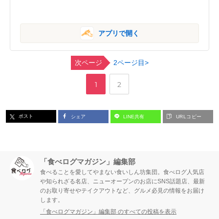
アプリで開く
次ページ
2ページ目>
,
ペ
ペ
1
2
ー
ー
ポスト
シェア
LINE共有
URLコピー
ジ
ジ
「食べログマガジン」編集部
食べることを愛してやまない食いしん坊集団。食べログ人気店
や知られざる名店、ニューオープンのお店にSNS話題店、最新
のお取り寄せやテイクアウトなど、グルメ必見の情報をお届け
します。
「食べログマガジン」編集部 のすべての投稿を表示