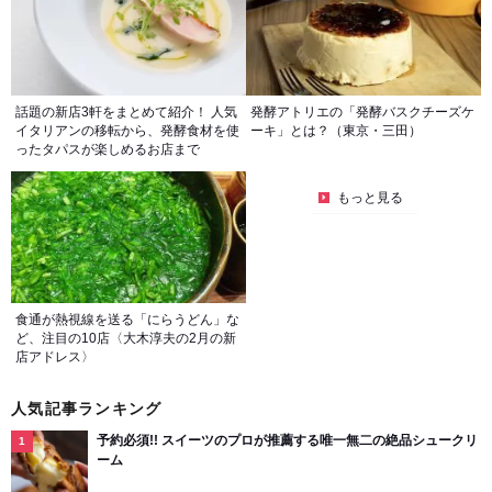
話題の新店3軒をまとめて紹介！ 人気
発酵アトリエの「発酵バスクチーズケ
イタリアンの移転から、発酵食材を使
ーキ」とは？（東京・三田）
ったタパスが楽しめるお店まで
もっと見る
食通が熱視線を送る「にらうどん」な
ど、注目の10店〈大木淳夫の2月の新
店アドレス〉
人気記事ランキング
予約必須!! スイーツのプロが推薦する唯一無二の絶品シュークリ
ーム