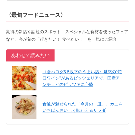
〈最旬フードニュース〉
期待の新店や話題のスポット、スペシャルな食材を使ったフェア
など、今が旬の「行きたい！ 食べたい！」を一気にご紹介！
あわせて読みたい
〈食べログ3.5以下のうまい店〉魅惑の“蛇
口ワイン”があるピッツェリアで、国産ア
ンチョビのピッツァに心酔
食通が魅せられた「今月の一皿」。カニを
いちばんおいしく味わえるサラダ