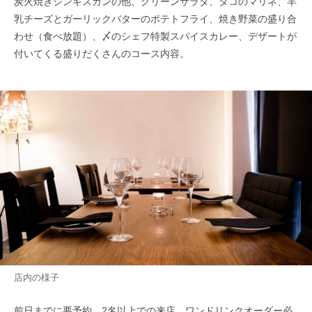
炭火焼きジンギスカンの他、グリーンサラダ、タコのマリネ、羊
乳チーズとガーリックバターのポテトフライ、焼き野菜の盛り合
わせ（食べ放題）、〆のシェフ特製スパイスカレー、デザートが
付いてくる盛りだくさんのコース内容。
店内の様子
前日までに要予約、2名以上での来店、ワンドリンクオーダー必