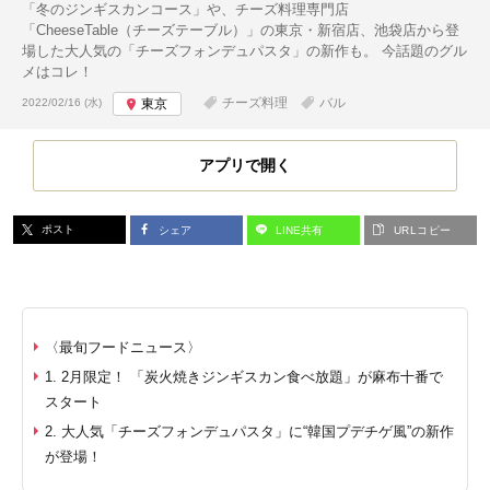
「冬のジンギスカンコース」や、チーズ料理専門店
「CheeseTable（チーズテーブル）」の東京・新宿店、池袋店から登
場した大人気の「チーズフォンデュパスタ」の新作も。 今話題のグル
メはコレ！
投稿日:
チーズ料理
バル
2022/02/16 (水)
東京
アプリで開く
ポスト
シェア
LINE共有
URLコピー
〈最旬フードニュース〉
1. 2月限定！ 「炭火焼きジンギスカン食べ放題」が麻布十番で
スタート
2. 大人気「チーズフォンデュパスタ」に“韓国プデチゲ風”の新作
が登場！