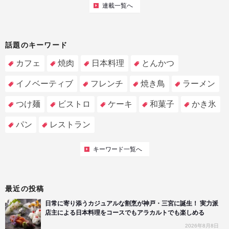
連載一覧へ
話題のキーワード
カフェ
焼肉
日本料理
とんかつ
イノベーティブ
フレンチ
焼き鳥
ラーメン
つけ麺
ビストロ
ケーキ
和菓子
かき氷
パン
レストラン
キーワード一覧へ
最近の投稿
日常に寄り添うカジュアルな割烹が神戸・三宮に誕生！ 実力派
店主による日本料理をコースでもアラカルトでも楽しめる
2026年8月8日