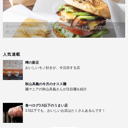
食べログ 百名店の味が、並ばず届く!?「ロケットナウ」のデリバリーで
楽しむおうち名店ごはん
PR
人気連載
噂の新店
おいしいモノ好きが、今注目する店
秋山具義の今月のオスス麺
麺マニアの秋山具義さんが注目麺を紹介
食べログ3.5以下のうまい店
3.5以下でも、おいしいお店はたくさんあるんです！