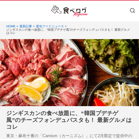
HOME
最新記事
最旬フードニュース
ジンギスカンの食べ放題に、“韓国プデチゲ風”のチーズフォンデュパスタも！ 最新グルメ
はコレ
ジンギスカンの食べ放題に、“韓国プデチゲ
風”のチーズフォンデュパスタも！ 最新グルメは
コレ
東京・麻布十番の「Carnism（カーニズム）」にて2月限定で提供中の