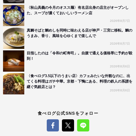
〈秋山具義の今月のオスス麺〉有名店出身の店主がオープンし
た、スープが濃くておいしいラーメン店
2026年8月7日
真鯛そばと鯛めしを同時に味わえる店が神戸・三宮に移転。鯛の
うまみ、香り、風味を心ゆくまで楽しんで
2026年8月7日
目指したのは「令和の町寿司」。自腹で通える価格帯に予約が殺
到！
2026年8月6日
〈食べログ3.5以下のうまい店〉カフェみたいな外観なのに、出
てくる料理はガチ中華。京都・下鴨にある、料理の鉄人の系譜を
継ぐ気鋭店とは？
2026年8月6日
食べログ公式SNSをフォロー