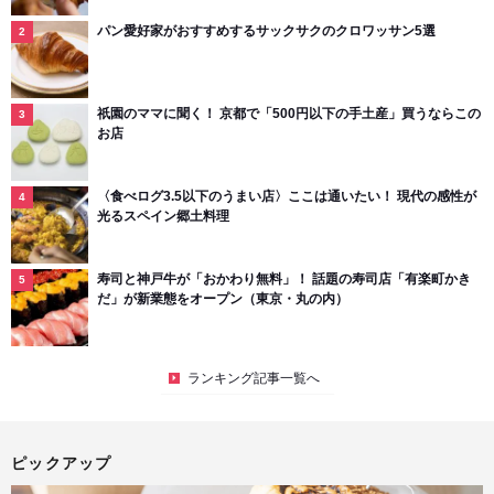
パン愛好家がおすすめするサックサクのクロワッサン5選
祇園のママに聞く！ 京都で「500円以下の手土産」買うならこの
お店
〈食べログ3.5以下のうまい店〉ここは通いたい！ 現代の感性が
光るスペイン郷土料理
寿司と神戸牛が「おかわり無料」！ 話題の寿司店「有楽町かき
だ」が新業態をオープン（東京・丸の内）
ランキング記事一覧へ
ピックアップ