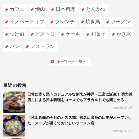
カフェ
焼肉
日本料理
とんかつ
イノベーティブ
フレンチ
焼き鳥
ラーメン
つけ麺
ビストロ
ケーキ
和菓子
かき氷
パン
レストラン
キーワード一覧へ
最近の投稿
日常に寄り添うカジュアルな割烹が神戸・三宮に誕生！ 実力派
店主による日本料理をコースでもアラカルトでも楽しめる
2026年8月8日
〈秋山具義の今月のオスス麺〉有名店出身の店主がオープンし
た、スープが濃くておいしいラーメン店
2026年8月7日