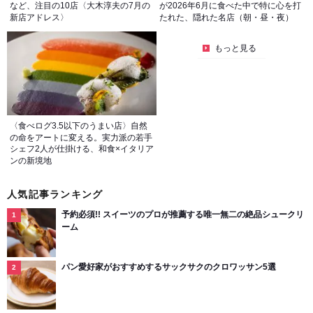
など、注目の10店〈大木淳夫の7月の
が2026年6月に食べた中で特に心を打
新店アドレス〉
たれた、隠れた名店（朝・昼・夜）
もっと見る
〈食べログ3.5以下のうまい店〉自然
の命をアートに変える。実力派の若手
シェフ2人が仕掛ける、和食×イタリア
ンの新境地
人気記事ランキング
予約必須!! スイーツのプロが推薦する唯一無二の絶品シュークリ
ーム
パン愛好家がおすすめするサックサクのクロワッサン5選