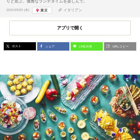
りと並ぶ、優雅なランチタイムを楽しんで。
投稿日:
イタリアン
2021/05/20 (木)
東京
アプリで開く
ポスト
シェア
LINE共有
URLコピー