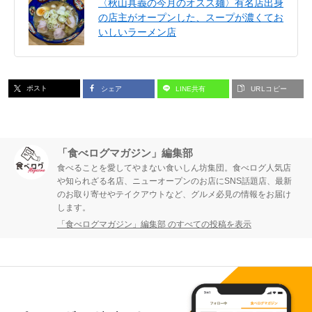
〈秋山具義の今月のオスス麺〉有名店出身
の店主がオープンした、スープが濃くてお
いしいラーメン店
ポスト
シェア
LINE共有
URLコピー
「食べログマガジン」編集部
食べることを愛してやまない食いしん坊集団。食べログ人気店
や知られざる名店、ニューオープンのお店にSNS話題店、最新
のお取り寄せやテイクアウトなど、グルメ必見の情報をお届け
します。
「食べログマガジン」編集部 のすべての投稿を表示