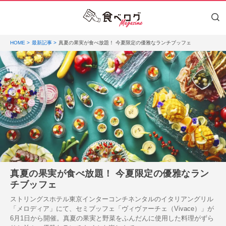
HOME
最新記事
真夏の果実が食べ放題！ 今夏限定の優雅なランチブッフェ
真夏の果実が食べ放題！ 今夏限定の優雅なラン
チブッフェ
ストリングスホテル東京インターコンチネンタルのイタリアングリル
「メロディア」にて、セミブッフェ「ヴィヴァーチェ（Vivace）」が
6月1日から開催。真夏の果実と野菜をふんだんに使用した料理がずら