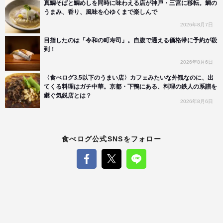
真鯛そばと鯛めしを同時に味わえる店が神戸・三宮に移転。鯛の
うまみ、香り、風味を心ゆくまで楽しんで
2026年8月7日
目指したのは「令和の町寿司」。自腹で通える価格帯に予約が殺
到！
2026年8月6日
〈食べログ3.5以下のうまい店〉カフェみたいな外観なのに、出
てくる料理はガチ中華。京都・下鴨にある、料理の鉄人の系譜を
継ぐ気鋭店とは？
2026年8月6日
食べログ公式SNSをフォロー