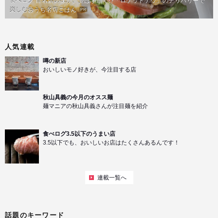
食べログ 百名店の味が、並ばず届く!?「ロケットナウ」のデリバリーで
楽しむおうち名店ごはん
PR
人気連載
噂の新店
おいしいモノ好きが、今注目する店
秋山具義の今月のオスス麺
麺マニアの秋山具義さんが注目麺を紹介
食べログ3.5以下のうまい店
3.5以下でも、おいしいお店はたくさんあるんです！
連載一覧へ
話題のキーワード