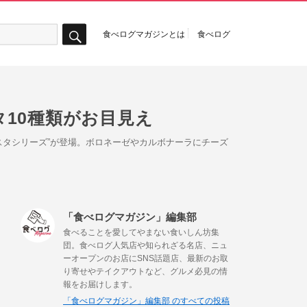
食べログマガジンとは
食べログ
検
索
10種類がお目見え
べる生パスタシリーズ”が登場。ボロネーゼやカルボナーラにチーズ
「食べログマガジン」編集部
食べることを愛してやまない食いしん坊集
団。食べログ人気店や知られざる名店、ニュ
ーオープンのお店にSNS話題店、最新のお取
り寄せやテイクアウトなど、グルメ必見の情
報をお届けします。
「食べログマガジン」編集部 のすべての投稿