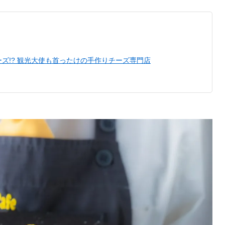
ズ!? 観光大使も首ったけの手作りチーズ専門店