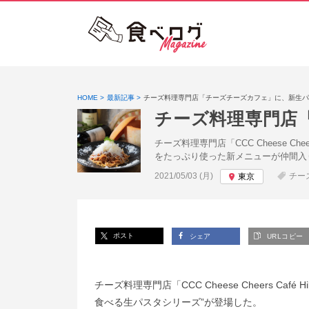
HOME
最新記事
チーズ料理専門店「チーズチーズカフェ」に、新生パ
チーズ料理専門店
チーズ料理専門店「CCC Cheese 
をたっぷり使った新メニューが仲間入
投稿日:
2021/05/03 (月)
チー
東京
ポスト
シェア
URLコピー
チーズ料理専門店「CCC Cheese Cheers C
食べる生パスタシリーズ”が登場した。