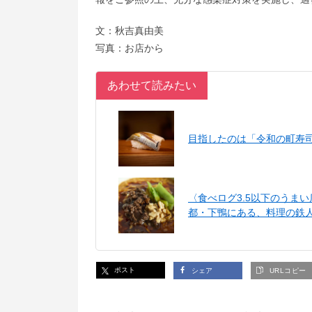
文：秋吉真由美
写真：お店から
あわせて読みたい
目指したのは「令和の町寿
〈食べログ3.5以下のうま
都・下鴨にある、料理の鉄
ポスト
シェア
URLコピー