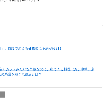
司」。自腹で通える価格帯に予約が殺到！
い店〉カフェみたいな外観なのに、出てくる料理はガチ中華。京
人の系譜を継ぐ気鋭店とは？