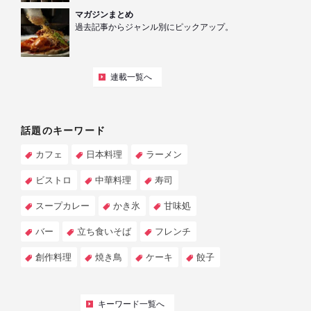
マガジンまとめ
過去記事からジャンル別にピックアップ。
連載一覧へ
話題のキーワード
カフェ
日本料理
ラーメン
ビストロ
中華料理
寿司
スープカレー
かき氷
甘味処
バー
立ち食いそば
フレンチ
創作料理
焼き鳥
ケーキ
餃子
キーワード一覧へ