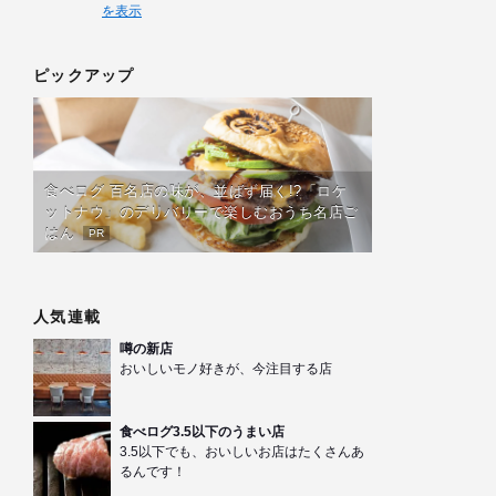
を表示
ピックアップ
食べログ 百名店の味が、並ばず届く!?「ロケ
ットナウ」のデリバリーで楽しむおうち名店ご
はん
PR
人気連載
噂の新店
おいしいモノ好きが、今注目する店
食べログ3.5以下のうまい店
3.5以下でも、おいしいお店はたくさんあ
るんです！