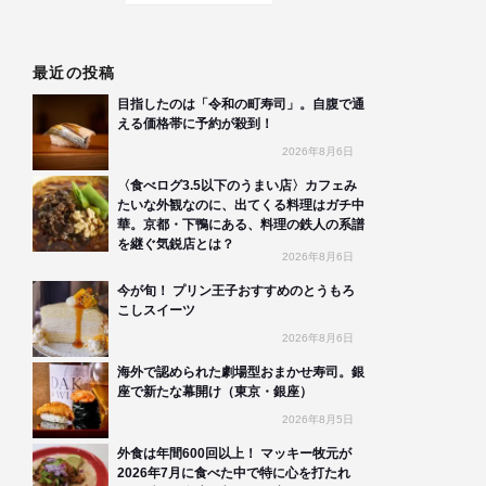
最近の投稿
目指したのは「令和の町寿司」。自腹で通
える価格帯に予約が殺到！
2026年8月6日
〈食べログ3.5以下のうまい店〉カフェみ
たいな外観なのに、出てくる料理はガチ中
華。京都・下鴨にある、料理の鉄人の系譜
を継ぐ気鋭店とは？
2026年8月6日
今が旬！ プリン王子おすすめのとうもろ
こしスイーツ
2026年8月6日
海外で認められた劇場型おまかせ寿司。銀
座で新たな幕開け（東京・銀座）
2026年8月5日
外食は年間600回以上！ マッキー牧元が
2026年7月に食べた中で特に心を打たれ