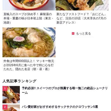
直輸入のスープが決め手！ 麻辣湯の
新たなファストフード？「おにどん」
本場・重慶の味が日本初上陸（東京・
など、注目の10店〈大木淳夫の7月の
池袋）
新店アドレス〉
もっと見る
外食は年間600回以上！ マッキー牧元
が2026年6月に食べた中で特に心を打
たれた、隠れた名店（朝・昼・夜）
人気記事ランキング
予約必須!! スイーツのプロが推薦する唯一無二の絶品シュークリ
ーム
パン愛好家がおすすめするサックサクのクロワッサン5選