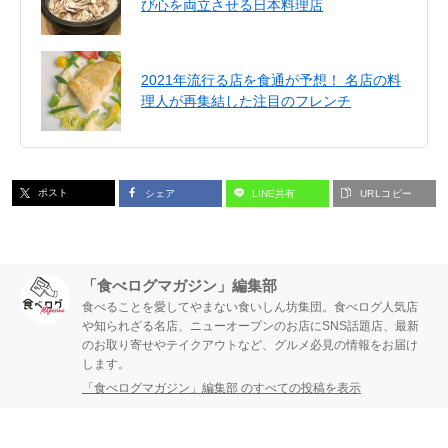
び心を両立させる日本料理店
2021年流行る店を食通が予想！ 名店の料
理人が再集結した注目のフレンチ
ポスト
シェア
LINE共有
URLコピー
「食べログマガジン」編集部
食べることを愛してやまない食いしん坊集団。食べログ人気店
や知られざる名店、ニューオープンのお店にSNS話題店、最新
のお取り寄せやテイクアウトなど、グルメ必見の情報をお届け
します。
「食べログマガジン」編集部 のすべての投稿を表示