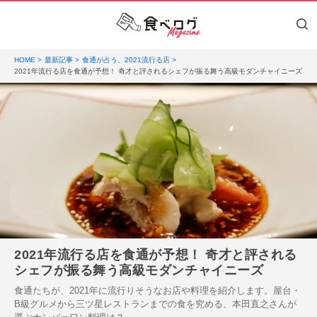
HOME
最新記事
食通が占う、2021流行る店
2021年流行る店を食通が予想！ 奇才と評されるシェフが振る舞う高級モダンチャイニーズ
2021年流行る店を食通が予想！ 奇才と評される
シェフが振る舞う高級モダンチャイニーズ
食通たちが、2021年に流行りそうなお店や料理を紹介します。屋台・
B級グルメから三ツ星レストランまでの食を究める、本田直之さんが