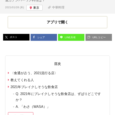
選ぶナンバーワン料理は？
投稿日:
中華料理
2021/01/28 (木)
東京
アプリで開く
ポスト
シェア
LINE共有
URLコピー
目次
〈食通が占う、2021流行る店〉
教えてくれる人
2021年ブレイクしそうな飲食店
Q. 2021年にブレイクしそうな飲食店は、ずばりどこです
か？
A. 「わさ（WASA）」