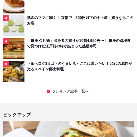
祇園のママに聞く！ 京都で「500円以下の手土産」買うならこの
お店
「銀座 久兵衛」出身者の握りが10貫4,950円〜！ 銀座の路地裏
で見つけた江戸前の粋が詰まった感動寿司
〈食べログ3.5以下のうまい店〉ここは通いたい！ 現代の感性が
光るスペイン郷土料理
ランキング記事一覧へ
ピックアップ