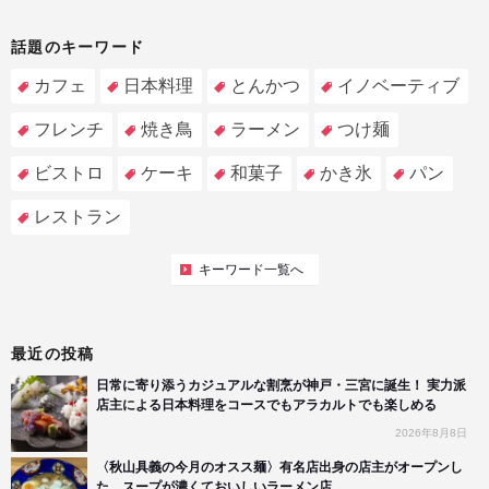
話題のキーワード
カフェ
日本料理
とんかつ
イノベーティブ
フレンチ
焼き鳥
ラーメン
つけ麺
ビストロ
ケーキ
和菓子
かき氷
パン
レストラン
キーワード一覧へ
最近の投稿
日常に寄り添うカジュアルな割烹が神戸・三宮に誕生！ 実力派
店主による日本料理をコースでもアラカルトでも楽しめる
2026年8月8日
〈秋山具義の今月のオスス麺〉有名店出身の店主がオープンし
た、スープが濃くておいしいラーメン店