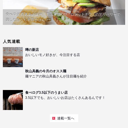
食べログ 百名店の味が、並ばず届く!?「ロケットナウ」のデリバリーで
楽しむおうち名店ごはん
PR
人気連載
噂の新店
おいしいモノ好きが、今注目する店
秋山具義の今月のオスス麺
麺マニアの秋山具義さんが注目麺を紹介
食べログ3.5以下のうまい店
3.5以下でも、おいしいお店はたくさんあるんです！
連載一覧へ