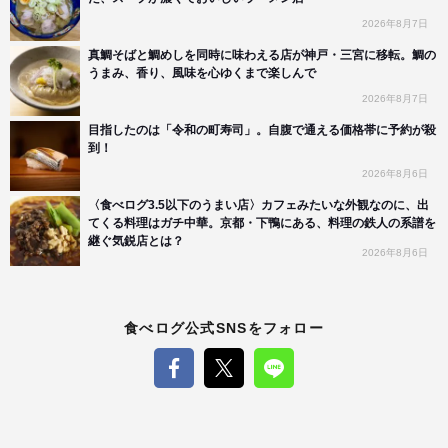
2026年8月7日
真鯛そばと鯛めしを同時に味わえる店が神戸・三宮に移転。鯛の
うまみ、香り、風味を心ゆくまで楽しんで
2026年8月7日
目指したのは「令和の町寿司」。自腹で通える価格帯に予約が殺
到！
2026年8月6日
〈食べログ3.5以下のうまい店〉カフェみたいな外観なのに、出
てくる料理はガチ中華。京都・下鴨にある、料理の鉄人の系譜を
継ぐ気鋭店とは？
2026年8月6日
食べログ公式SNSをフォロー