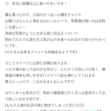
で、本当に想像以上に食べやすいです！
麺も選べたので、人気のさつまいも麺をチョイス
お腹にはちゃんと溜まるのにヘルシーで、罪悪感が無いのは女性
にも嬉しい！
具材は写真のように大きな器に沢山入っていて、
初めての人でも迷わず人気のものを食べられるのでありがたかっ
たです。
(カスタム出来るメニューも勿論あるようです)
そしてスイーツには杏仁豆腐があります。
ミルク感があってほのかな甘さに、とにかく口当たりが良く、麻
辣湯の後味を消しすぎずにスイーツ欲を満たしてくれます。
量もたっぷりで、これが止まらないんです◎
カウンターも有るので、初めて麻辣湯に行く方には是非行ってみ
て欲しいおすすめです。
(もちろん他のお店の味に飽きてしまった方にも◎)