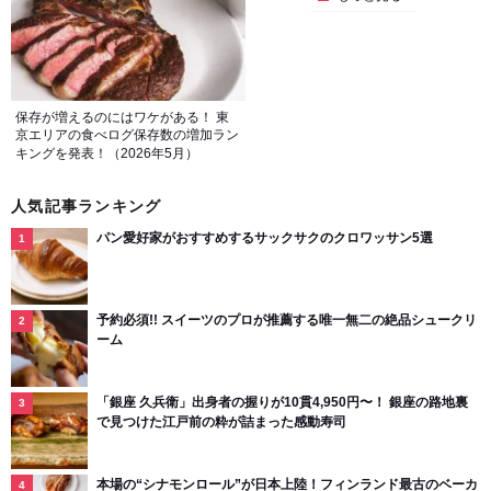
保存が増えるのにはワケがある！ 東
京エリアの食べログ保存数の増加ラン
キングを発表！（2026年5月）
人気記事ランキング
パン愛好家がおすすめするサックサクのクロワッサン5選
予約必須!! スイーツのプロが推薦する唯一無二の絶品シュークリ
ーム
「銀座 久兵衛」出身者の握りが10貫4,950円〜！ 銀座の路地裏
で見つけた江戸前の粋が詰まった感動寿司
本場の“シナモンロール”が日本上陸！フィンランド最古のベーカ