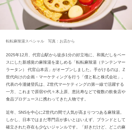
転転麻辣湯スペシャル 写真：お店から
2025年12月、代官山駅から徒歩1分の好立地に、和風だしをベー
スにした新感覚の麻辣湯を楽しめる「転転麻辣湯（テンテンマー
ラータン） 代官山本店」がオープンしました。手がけるのは、Z
世代向けの企画・マーケティングを行う「僕と私と株式会社」。
代表の今瀧健登氏は、Z世代マーケティングの第一線で活躍する
一方、これまで原宿や代々木上原、恵比寿などで複数の飲食店や
食品プロデュースに携わってきた人物です。
近年、SNSを中心にZ世代の間で人気が高まりつつある麻辣湯。
しかし、日本ではまだ専門店が多いとはいえず、ブランドとして
確立された存在も少ないジャンルです。「好きだけど、どこの麻