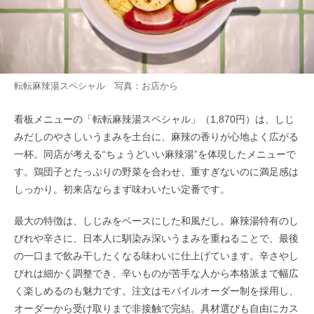
転転麻辣湯スペシャル 写真：お店から
看板メニューの「転転麻辣湯スペシャル」（1,870円）は、しじ
みだしのやさしいうまみを土台に、麻辣の香りが心地よく広がる
一杯。同店が考える“ちょうどいい麻辣湯”を体現したメニューで
す。鶏団子とたっぷりの野菜を合わせ、重すぎないのに満足感は
しっかり。初来店ならまず味わいたい定番です。
最大の特徴は、しじみをベースにした和風だし。麻辣湯特有のし
びれや辛さに、日本人に馴染み深いうまみを重ねることで、最後
の一口まで飲み干したくなる味わいに仕上げています。辛さやし
びれは細かく調整でき、辛いものが苦手な人から本格派まで幅広
く楽しめるのも魅力です。注文はモバイルオーダー制を採用し、
オーダーから受け取りまで非接触で完結。具材選びも自由にカス