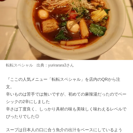
転転スペシャル 出典：
yurirarara3
さん
『ここの人気メニュー「転転スペシャル」を店内のQRから注
文。
辛いものは苦手では無いですが、初めての麻辣湯だったのでベー
シックの2辛にしました️
辛さは丁度良く、しっかり具材の味も美味しく味わえるレベルで
ぴったりでした◎
スープは日本人の口に合う魚介の出汁をベースにしているよう