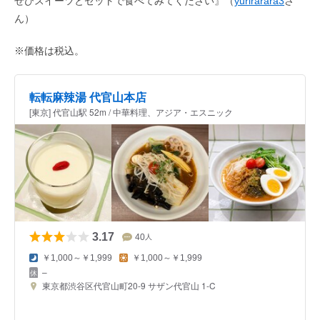
ぜひスイーツとセットで食べてみてください』（
yurirarara3
さ
ん）
※価格は税込。
転転麻辣湯 代官山本店
[東京] 代官山駅 52m / 中華料理、アジア・エスニック
3.17
40
人
￥1,000～￥1,999
￥1,000～￥1,999
–
東京都渋谷区代官山町20-9 サザン代官山 1-C