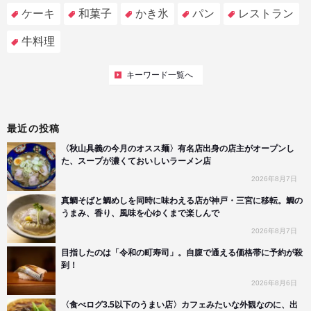
ケーキ
和菓子
かき氷
パン
レストラン
牛料理
キーワード一覧へ
最近の投稿
〈秋山具義の今月のオスス麺〉有名店出身の店主がオープンし
た、スープが濃くておいしいラーメン店
2026年8月7日
真鯛そばと鯛めしを同時に味わえる店が神戸・三宮に移転。鯛の
うまみ、香り、風味を心ゆくまで楽しんで
2026年8月7日
目指したのは「令和の町寿司」。自腹で通える価格帯に予約が殺
到！
2026年8月6日
〈食べログ3.5以下のうまい店〉カフェみたいな外観なのに、出