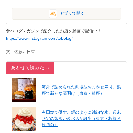
アプリで開く
食べログマガジンで紹介したお店を動画で配信中！
https://www.instagram.com/tabelog/
文：佐藤明日香
あわせて読みたい
海外で認められた劇場型おまかせ寿司。銀
座で新たな幕開け（東京・銀座）
有田焼で供す、絹のように繊細な氷。週末
限定の贅沢かき氷店が誕生（東京・板橋区
役所前）