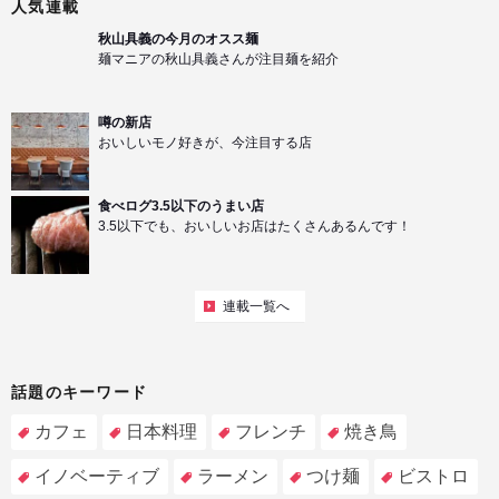
人気連載
秋山具義の今月のオスス麺
麺マニアの秋山具義さんが注目麺を紹介
噂の新店
おいしいモノ好きが、今注目する店
食べログ3.5以下のうまい店
3.5以下でも、おいしいお店はたくさんあるんです！
連載一覧へ
話題のキーワード
カフェ
日本料理
フレンチ
焼き鳥
イノベーティブ
ラーメン
つけ麺
ビストロ