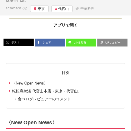
辣湯専門店。
投稿日:
中華料理
2026/03/31 (火)
東京
代官山
アプリで開く
ポスト
シェア
LINE共有
URLコピー
目次
〈New Open News〉
転転麻辣湯 代官山本店（東京・代官山）
食べログレビュアーのコメント
〈New Open News〉