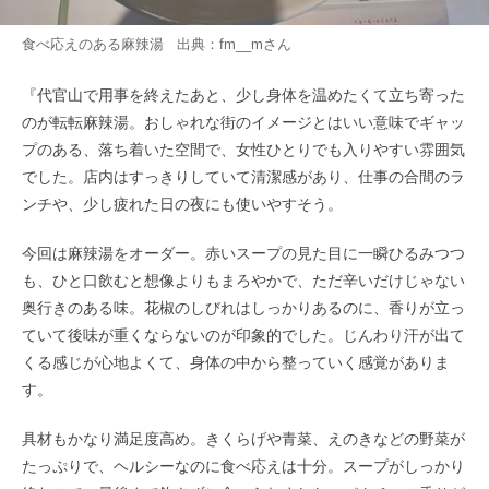
食べ応えのある麻辣湯 出典：
fm__m
さん
『代官山で用事を終えたあと、少し身体を温めたくて立ち寄った
のが転転麻辣湯。おしゃれな街のイメージとはいい意味でギャッ
プのある、落ち着いた空間で、女性ひとりでも入りやすい雰囲気
でした。店内はすっきりしていて清潔感があり、仕事の合間のラ
ンチや、少し疲れた日の夜にも使いやすそう。
今回は麻辣湯をオーダー。赤いスープの見た目に一瞬ひるみつつ
も、ひと口飲むと想像よりもまろやかで、ただ辛いだけじゃない
奥行きのある味。花椒のしびれはしっかりあるのに、香りが立っ
ていて後味が重くならないのが印象的でした。じんわり汗が出て
くる感じが心地よくて、身体の中から整っていく感覚がありま
す。
具材もかなり満足度高め。きくらげや青菜、えのきなどの野菜が
たっぷりで、ヘルシーなのに食べ応えは十分。スープがしっかり