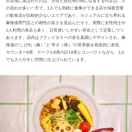
出店地に選ばれたのは、渋谷と恵比寿の間に位置する代官山。人
の流れが多い一方で、1人でも気軽に食事ができる店や深夜営業
の飲食店が比較的少ないエリアであり、カジュアルに立ち寄れる
麻辣湯専門店との相性の良さを見込んだそう。実際に女性同士や
1人利用の来店も多く、日常使いしやすい存在として定着しつつ
あります。店内はブランドカラーの赤を基調にデザインされ、麻
辣湯の“しびれ（麻）”と“辛さ（辣）”の世界観を視覚的に表現。
カウンター6席、テーブル8席の計14席とコンパクトながら、1人
でも入りやすい空間に仕上げられています。