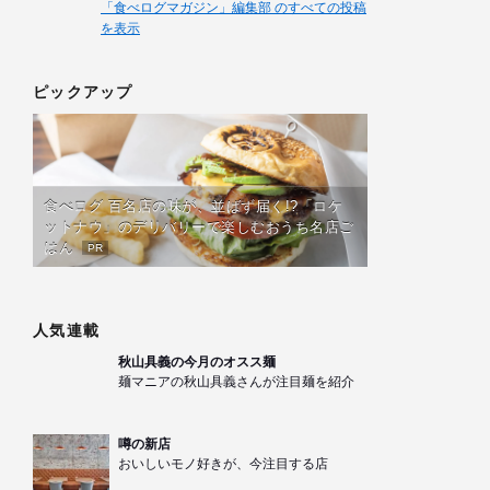
「食べログマガジン」編集部 のすべての投稿
を表示
ピックアップ
食べログ 百名店の味が、並ばず届く!?「ロケ
ットナウ」のデリバリーで楽しむおうち名店ご
はん
PR
人気連載
秋山具義の今月のオスス麺
麺マニアの秋山具義さんが注目麺を紹介
噂の新店
おいしいモノ好きが、今注目する店