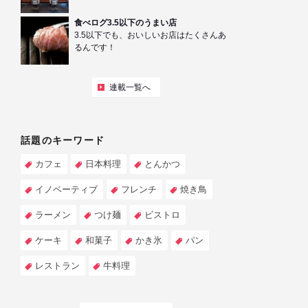
食べログ3.5以下のうまい店
3.5以下でも、おいしいお店はたくさんあ
るんです！
連載一覧へ
話題のキーワード
カフェ
日本料理
とんかつ
イノベーティブ
フレンチ
焼き鳥
ラーメン
つけ麺
ビストロ
ケーキ
和菓子
かき氷
パン
レストラン
牛料理