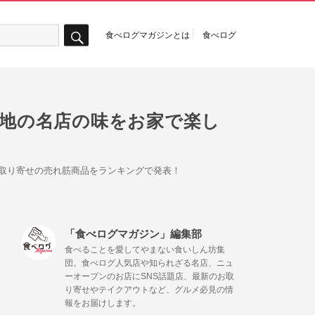
食べログマガジンとは
食べログ
検
索
各地の名店の味をお家で楽し
お取り寄せの売れ筋商品をランキングで発表！
「食べログマガジン」編集部
食べることを愛してやまない食いしん坊集
団。食べログ人気店や知られざる名店、ニュ
ーオープンのお店にSNS話題店、最新のお取
り寄せやテイクアウトなど、グルメ必見の情
報をお届けします。