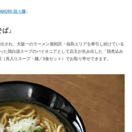
OMORI 担々麺
」
そば」
選出され、大阪一のラーメン激戦区・福島エリアを牽引し続けている
かった鶏白湯スープのパイオニアとして店主が生み出した「鶏煮込み
0円（具入りスープ・麺／3食セット）でお取り寄せできます。