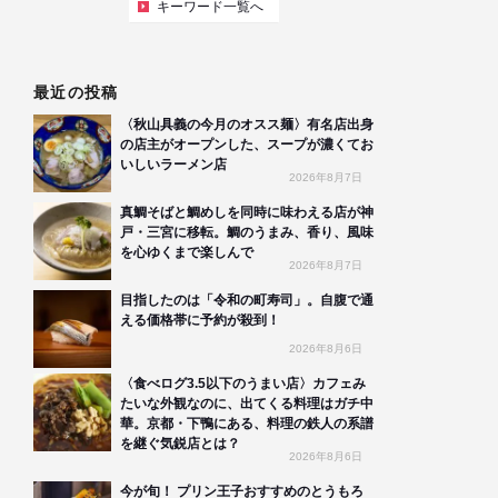
キーワード一覧へ
最近の投稿
〈秋山具義の今月のオスス麺〉有名店出身
の店主がオープンした、スープが濃くてお
いしいラーメン店
2026年8月7日
真鯛そばと鯛めしを同時に味わえる店が神
戸・三宮に移転。鯛のうまみ、香り、風味
を心ゆくまで楽しんで
2026年8月7日
目指したのは「令和の町寿司」。自腹で通
える価格帯に予約が殺到！
2026年8月6日
〈食べログ3.5以下のうまい店〉カフェみ
たいな外観なのに、出てくる料理はガチ中
華。京都・下鴨にある、料理の鉄人の系譜
を継ぐ気鋭店とは？
2026年8月6日
今が旬！ プリン王子おすすめのとうもろ