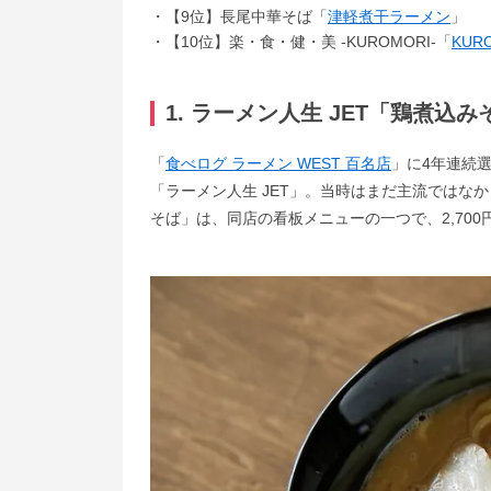
【9位】長尾中華そば「
津軽煮干ラーメン
」
【10位】楽・食・健・美 -KUROMORI-「
KUR
1. ラーメン人生 JET「鶏煮込み
「
食べログ ラーメン WEST 百名店
」に4年連続
「ラーメン人生 JET」。当時はまだ主流ではな
そば」は、同店の看板メニューの一つで、2,70