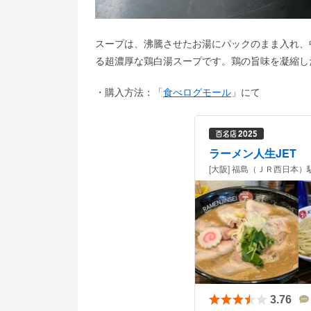
スープは、沸騰させたお湯にパックのまま入れ、
る超濃厚な鶏白湯スープです。鶏の旨味を凝縮し
・購入方法：「
食べログモール
」にて
ラーメン人生JET
[大阪] 福島（ＪＲ西日本）
3.76