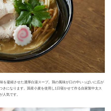
旨味を凝縮させた濃厚白湯スープ。鶏の風味が口の中いっぱいに広が
つきになります。国産小麦を使用し1日寝かせて作る自家製中太ス
が人気です。