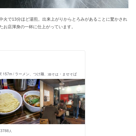
中火で13分ほど湯煎。出来上がりからとろみがあることに驚かされ
たお店渾身の一杯に仕上がっています。
駅 157m / ラーメン、つけ麺、油そば・まぜそば
3788
人