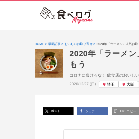
HOME
最新記事
おいしいお取り寄せ
2020年「ラーメン」人気お
2020年「ラーメ
もう
コロナに負けるな！ 飲食店のおいし
投稿日:
2020/12/27 (日)
埼玉
大阪
ポスト
シェア
URLコピー