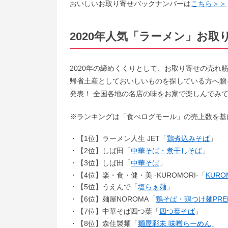
おいしいお取り寄せバックナンバーは
こちら＞＞
2020年人気「ラーメン」お
2020年の締めくくりとして、お取り寄せの売れ
帰省土産としておいしいものを探している方へ贈
発表！ 全国各地の名店の味をお家で楽しんでみ
※ランキングは「食べログモール」の売上数を基に
【1位】ラーメン人生 JET「
鶏煮込みそば
」
【2位】しば田「
中華そば・煮干しそば
」
【3位】しば田「
中華そば
」
【4位】楽・食・健・美 -KUROMORI-「
KURO
【5位】うえんで「
塩らぁ麺
」
【6位】麺屋NOROMA「
鶏そば・鶏つけ麺PRE
【7位】中華そば四つ葉「
四つ葉そば
」
【8位】森住製麺「
麺屋彩未 味噌らーめん
」