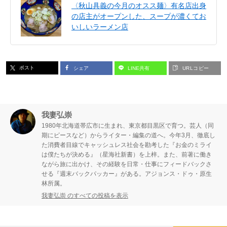
〈秋山具義の今月のオスス麺〉有名店出身
の店主がオープンした、スープが濃くてお
いしいラーメン店
ポスト
シェア
LINE共有
URLコピー
我妻弘崇
1980年北海道帯広市に生まれ、東京都目黒区で育つ。芸人（同
期にピースなど）からライター・編集の道へ。今年3月、徹底し
た消費者目線でキャッシュレス社会を勘考した『お金のミライ
は僕たちが決める』（星海社新書）を上梓。また、前著に働き
ながら旅に出かけ、その経験を日常・仕事にフィードバックさ
せる『週末バックパッカー』がある。アジョンス・ドゥ・原生
林所属。
我妻弘崇 のすべての投稿を表示