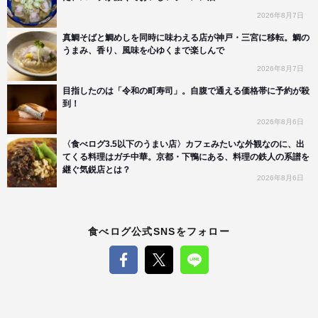
2026年8月7日
真鯛そばと鯛めしを同時に味わえる店が神戸・三宮に移転。鯛の
うまみ、香り、風味を心ゆくまで楽しんで
2026年8月7日
目指したのは「令和の町寿司」。自腹で通える価格帯に予約が殺
到！
2026年8月6日
〈食べログ3.5以下のうまい店〉カフェみたいな外観なのに、出
てくる料理はガチ中華。京都・下鴨にある、料理の鉄人の系譜を
継ぐ気鋭店とは？
2026年8月6日
食べログ公式SNSをフォロー