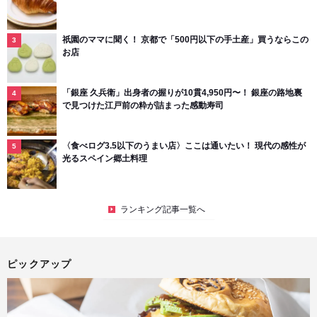
祇園のママに聞く！ 京都で「500円以下の手土産」買うならこの
お店
「銀座 久兵衛」出身者の握りが10貫4,950円〜！ 銀座の路地裏
で見つけた江戸前の粋が詰まった感動寿司
〈食べログ3.5以下のうまい店〉ここは通いたい！ 現代の感性が
光るスペイン郷土料理
ランキング記事一覧へ
ピックアップ