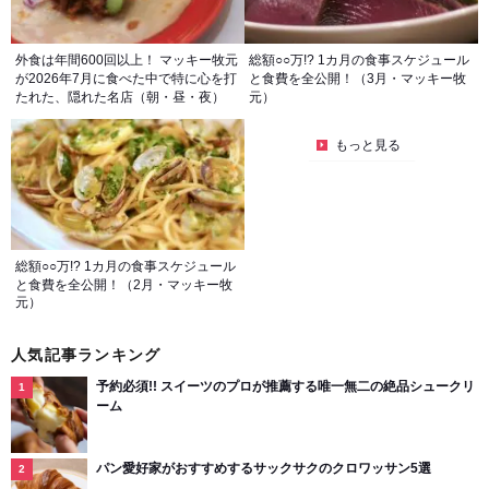
外食は年間600回以上！ マッキー牧元
総額○○万!? 1カ月の食事スケジュール
が2026年7月に食べた中で特に心を打
と食費を全公開！（3月・マッキー牧
たれた、隠れた名店（朝・昼・夜）
元）
もっと見る
総額○○万!? 1カ月の食事スケジュール
と食費を全公開！（2月・マッキー牧
元）
人気記事ランキング
予約必須!! スイーツのプロが推薦する唯一無二の絶品シュークリ
ーム
パン愛好家がおすすめするサックサクのクロワッサン5選