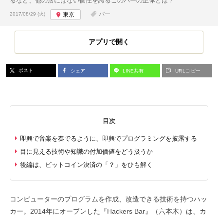
るなど、他の店にはない個性を誇るこのバーの正体とは？
投稿日:
バー
2017/08/29 (火)
東京
アプリで開く
ポスト
シェア
LINE共有
URLコピー
目次
即興で音楽を奏でるように、即興でプログラミングを披露する
目に見える技術や知識の付加価値をどう扱うか
後編は、ビットコイン決済の「？」をひも解く
コンピューターのプログラムを作成、改造できる技術を持つハッ
カー。2014年にオープンした『Hackers Bar』（六本木）は、カ