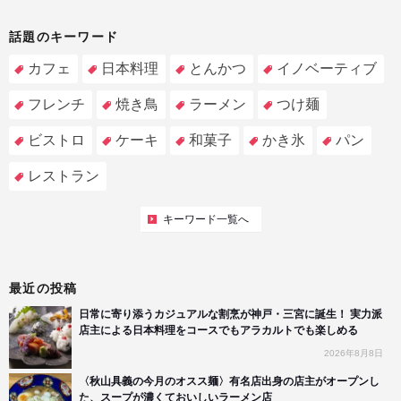
話題のキーワード
カフェ
日本料理
とんかつ
イノベーティブ
フレンチ
焼き鳥
ラーメン
つけ麺
ビストロ
ケーキ
和菓子
かき氷
パン
レストラン
キーワード一覧へ
最近の投稿
日常に寄り添うカジュアルな割烹が神戸・三宮に誕生！ 実力派
店主による日本料理をコースでもアラカルトでも楽しめる
2026年8月8日
〈秋山具義の今月のオスス麺〉有名店出身の店主がオープンし
た、スープが濃くておいしいラーメン店