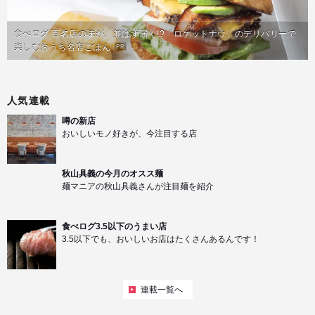
食べログ 百名店の味が、並ばず届く!?「ロケットナウ」のデリバリーで
楽しむおうち名店ごはん
PR
人気連載
噂の新店
おいしいモノ好きが、今注目する店
秋山具義の今月のオスス麺
麺マニアの秋山具義さんが注目麺を紹介
食べログ3.5以下のうまい店
3.5以下でも、おいしいお店はたくさんあるんです！
連載一覧へ