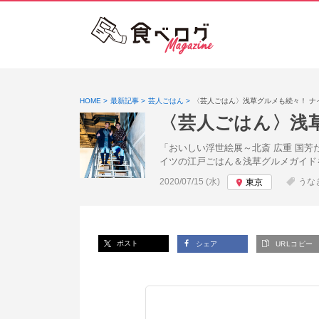
HOME
最新記事
芸人ごはん
〈芸人ごはん〉浅草グルメも続々！ ナ
〈芸人ごはん〉浅
「おいしい浮世絵展～北斎 広重 国
イツの江戸ごはん＆浅草グルメガイド
投稿日:
2020/07/15 (水)
うな
東京
ポスト
シェア
URLコピー