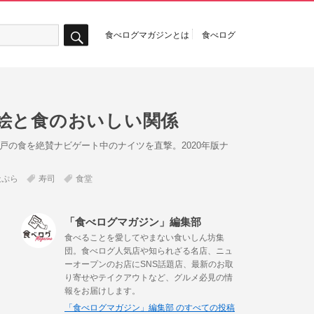
食べログマガジンとは
食べログ
検
索
絵と食のおいしい関係
戸の食を絶賛ナビゲート中のナイツを直撃。2020年版ナ
天ぷら
寿司
食堂
「食べログマガジン」編集部
食べることを愛してやまない食いしん坊集
団。食べログ人気店や知られざる名店、ニュ
ーオープンのお店にSNS話題店、最新のお取
り寄せやテイクアウトなど、グルメ必見の情
報をお届けします。
「食べログマガジン」編集部 のすべての投稿