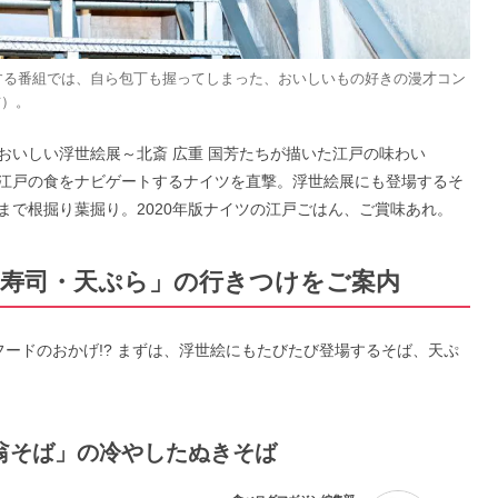
現する番組では、自ら包丁も握ってしまった、おいしいもの好きの漫才コン
右）。
おいしい浮世絵展～北斎 広重 国芳たちが描いた江戸の味わい
江戸の食をナビゲートするナイツを直撃。浮世絵展にも登場するそ
まで根掘り葉掘り。2020年版ナイツの江戸ごはん、ご賞味あれ。
・寿司・天ぷら」の行きつけをご案内
ードのおかげ!? まずは、浮世絵にもたびたび登場するそば、天ぷ
翁そば」の冷やしたぬきそば