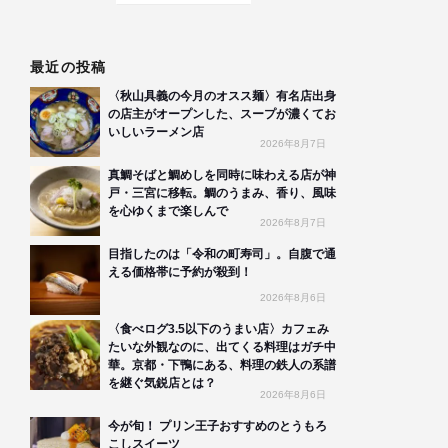
最近の投稿
〈秋山具義の今月のオスス麺〉有名店出身
の店主がオープンした、スープが濃くてお
いしいラーメン店
2026年8月7日
真鯛そばと鯛めしを同時に味わえる店が神
戸・三宮に移転。鯛のうまみ、香り、風味
を心ゆくまで楽しんで
2026年8月7日
目指したのは「令和の町寿司」。自腹で通
える価格帯に予約が殺到！
2026年8月6日
〈食べログ3.5以下のうまい店〉カフェみ
たいな外観なのに、出てくる料理はガチ中
華。京都・下鴨にある、料理の鉄人の系譜
を継ぐ気鋭店とは？
2026年8月6日
今が旬！ プリン王子おすすめのとうもろ
こしスイーツ