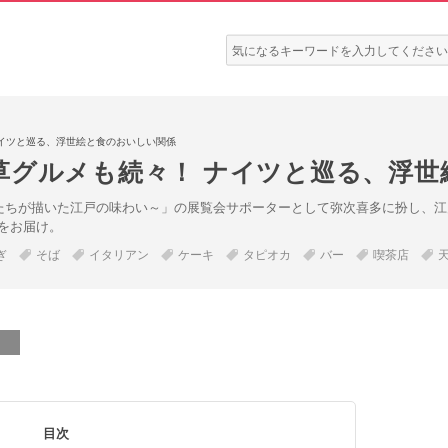
検
索:
イツと巡る、浮世絵と食のおいしい関係
草グルメも続々！ ナイツと巡る、浮世
芳たちが描いた江戸の味わい～」の展覧会サポーターとして弥次喜多に扮し、江
をお届け。
ぎ
そば
イタリアン
ケーキ
タピオカ
バー
喫茶店
目次