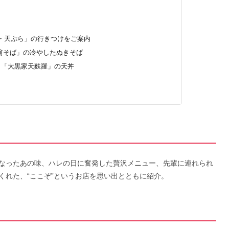
・天ぷら」の行きつけをご案内
翁そば」の冷やしたぬきそば
、「大黒家天麩羅」の天丼
なったあの味、ハレの日に奮発した贅沢メニュー、先輩に連れられ
くれた、“ここぞ”というお店を思い出とともに紹介。