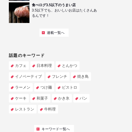
食べログ3.5以下のうまい店
3.5以下でも、おいしいお店はたくさんあ
るんです！
連載一覧へ
話題のキーワード
カフェ
日本料理
とんかつ
イノベーティブ
フレンチ
焼き鳥
ラーメン
つけ麺
ビストロ
ケーキ
和菓子
かき氷
パン
レストラン
牛料理
キーワード一覧へ