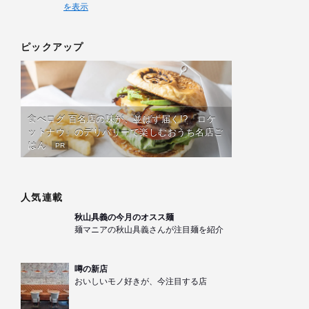
を表示
ピックアップ
食べログ 百名店の味が、並ばず届く!?「ロケ
ットナウ」のデリバリーで楽しむおうち名店ご
はん
PR
人気連載
秋山具義の今月のオスス麺
麺マニアの秋山具義さんが注目麺を紹介
噂の新店
おいしいモノ好きが、今注目する店