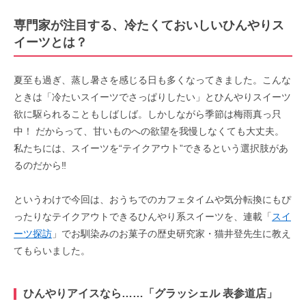
専門家が注目する、冷たくておいしいひんやりス
イーツとは？
夏至も過ぎ、蒸し暑さを感じる日も多くなってきました。こんな
ときは「冷たいスイーツでさっぱりしたい」とひんやりスイーツ
欲に駆られることもしばしば。しかしながら季節は梅雨真っ只
中！ だからって、甘いものへの欲望を我慢しなくても大丈夫。
私たちには、スイーツを“テイクアウト”できるという選択肢があ
るのだから‼︎
というわけで今回は、おうちでのカフェタイムや気分転換にもぴ
ったりなテイクアウトできるひんやり系スイーツを、連載「
スイ
ーツ探訪
」でお馴染みのお菓子の歴史研究家・猫井登先生に教え
てもらいました。
ひんやりアイスなら……「
グラッシェル 表参道店
」