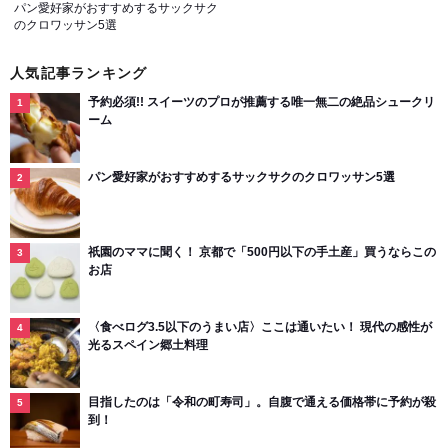
パン愛好家がおすすめするサックサク
のクロワッサン5選
人気記事ランキング
予約必須!! スイーツのプロが推薦する唯一無二の絶品シュークリ
ーム
パン愛好家がおすすめするサックサクのクロワッサン5選
祇園のママに聞く！ 京都で「500円以下の手土産」買うならこの
お店
〈食べログ3.5以下のうまい店〉ここは通いたい！ 現代の感性が
光るスペイン郷土料理
目指したのは「令和の町寿司」。自腹で通える価格帯に予約が殺
到！