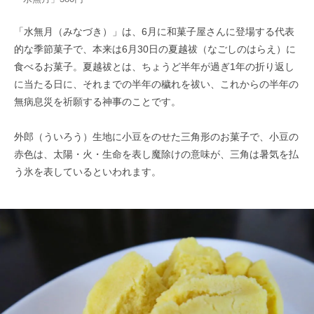
「水無月（みなづき）」は、6月に和菓子屋さんに登場する代表
的な季節菓子で、本来は6月30日の夏越祓（なごしのはらえ）に
食べるお菓子。夏越祓とは、ちょうど半年が過ぎ1年の折り返し
に当たる日に、それまでの半年の穢れを祓い、これからの半年の
無病息災を祈願する神事のことです。
外郎（ういろう）生地に小豆をのせた三角形のお菓子で、小豆の
赤色は、太陽・火・生命を表し魔除けの意味が、三角は暑気を払
う氷を表しているといわれます。