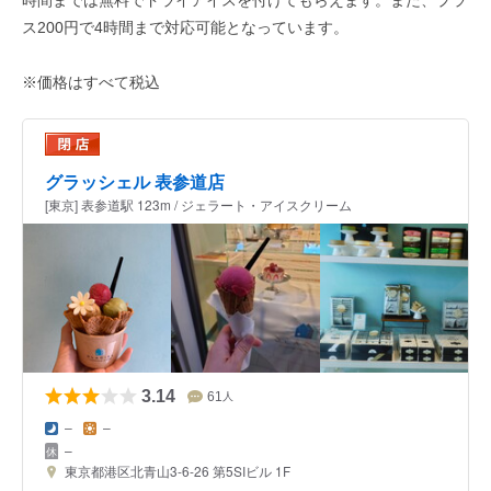
ス200円で4時間まで対応可能となっています。
※価格はすべて税込
グラッシェル 表参道店
[東京] 表参道駅 123m / ジェラート・アイスクリーム
3.14
61
人
–
–
–
東京都港区北青山3-6-26 第5SIビル 1F