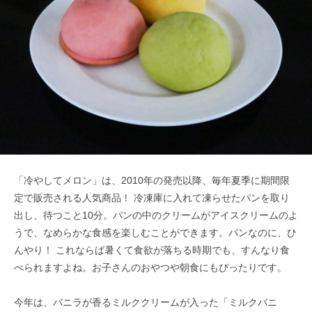
「冷やしてメロン」は、2010年の発売以降、毎年夏季に期間限
定で販売される人気商品！ 冷凍庫に入れて凍らせたパンを取り
出し、待つこと10分。パンの中のクリームがアイスクリームのよ
うで、なめらかな食感を楽しむことができます。パンなのに、ひ
んやり！ これならば暑くて食欲が落ちる時期でも、すんなり食
べられますよね。お子さんのおやつや朝食にもぴったりです。
今年は、バニラが香るミルククリームが入った「ミルクバニ