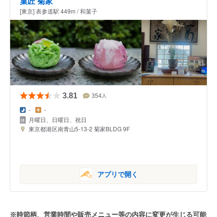
菓匠 菊家
[東京] 表参道駅 449m / 和菓子
3.81
354
人
-
-
月曜日、日曜日、祝日
東京都港区南青山5-13-2 菊家BLDG 9F
アプリで開く
※時節柄、営業時間や販売メニュー等の内容に変更が生じる可能