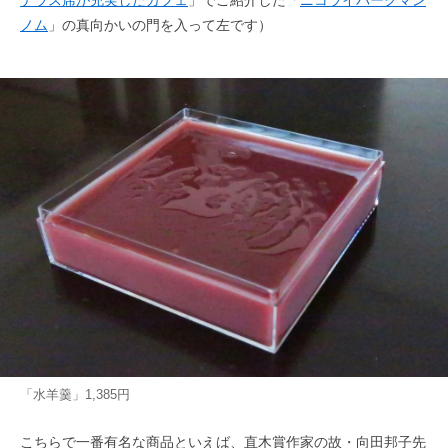
テラス席が充実したカフェ
」でご紹介した「
ニコライバーグマン
ノム
」の真向かいの門を入って左です）
「水羊羹」1,385円
こちらで一番有名な商品といえば、直木賞作家の故・向田邦子先