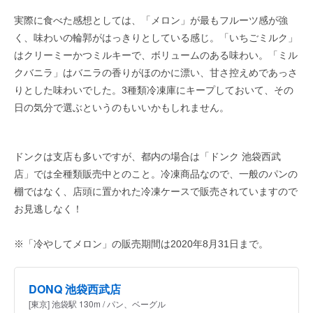
実際に食べた感想としては、「メロン」が最もフルーツ感が強
く、味わいの輪郭がはっきりとしている感じ。「いちごミルク」
はクリーミーかつミルキーで、ボリュームのある味わい。「ミル
クバニラ」はバニラの香りがほのかに漂い、甘さ控えめであっさ
りとした味わいでした。3種類冷凍庫にキープしておいて、その
日の気分で選ぶというのもいいかもしれません。
ドンクは支店も多いですが、都内の場合は「ドンク 池袋西武
店」では全種類販売中とのこと。冷凍商品なので、一般のパンの
棚ではなく、店頭に置かれた冷凍ケースで販売されていますので
お見逃しなく！
※「冷やしてメロン」の販売期間は2020年8月31日まで。
DONQ 池袋西武店
[東京] 池袋駅 130m / パン、ベーグル