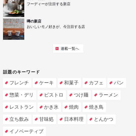
フーディーが注目する新店
噂の新店
おいしいモノ好きが、今注目する店
連載一覧へ
話題のキーワード
フレンチ
ケーキ
和菓子
カフェ
パン
惣菜・デリ
ビストロ
つけ麺
ラーメン
レストラン
かき氷
焼肉
焼き鳥
立ち飲み
甘味処
日本料理
とんかつ
イノベーティブ