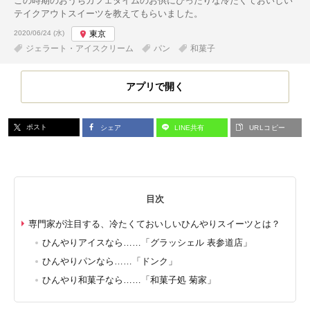
この時期のおうちカフェタイムのお供にぴったりな冷たくておいしい
テイクアウトスイーツを教えてもらいました。
投稿日:
2020/06/24 (水)
東京
ジェラート・アイスクリーム
パン
和菓子
アプリで開く
ポスト
シェア
LINE共有
URLコピー
目次
専門家が注目する、冷たくておいしいひんやりスイーツとは？
ひんやりアイスなら……「グラッシェル 表参道店」
ひんやりパンなら……「ドンク」
ひんやり和菓子なら……「和菓子処 菊家」