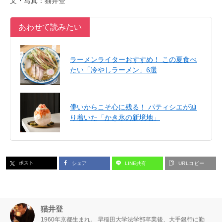
文・写真：猫井登
あわせて読みたい
ラーメンライターおすすめ！ この夏食べ
たい「冷やしラーメン」6選
儚いからこそ心に残る！ パティシエが辿
り着いた「かき氷の新境地」
ポスト
シェア
LINE共有
URLコピー
猫井登
1960年京都生まれ。 早稲田大学法学部卒業後、大手銀行に勤