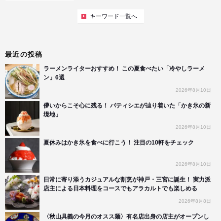
キーワード一覧へ
最近の投稿
ラーメンライターおすすめ！ この夏食べたい「冷やしラーメ
ン」6選
2026年8月10日
儚いからこそ心に残る！ パティシエが辿り着いた「かき氷の新
境地」
2026年8月10日
夏休みはかき氷を食べに行こう！ 注目の10軒をチェック
2026年8月10日
日常に寄り添うカジュアルな割烹が神戸・三宮に誕生！ 実力派
店主による日本料理をコースでもアラカルトでも楽しめる
2026年8月8日
〈秋山具義の今月のオスス麺〉有名店出身の店主がオープンし