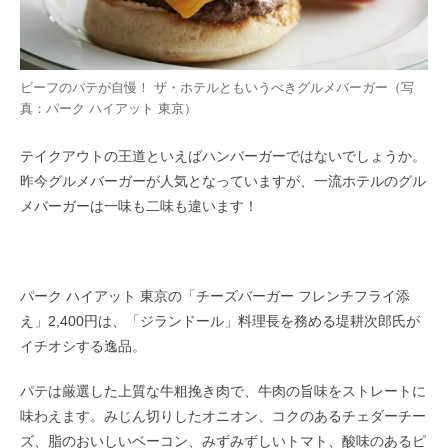
ビーフのパテが自慢！ ザ・ホテルともいうべきグルメバーガー（写
真：パーク ハイアット 東京）
テイクアウトの王道といえばハンバーガーではないでしょうか。
昨今グルメバーガーが人気となっていますが、一流ホテルのグル
メバーガーは一味も二味も違います！
パーク ハイアット 東京の「チーズバーガー フレンチフライ添
え」2,400円は、「ジランドール」料理長を務める堤耕次郎氏が
イチオシする逸品。
パテは厳選した上質な牛粗挽き肉で、牛肉の旨味をストレートに
味わえます。みじん切りしたオニオン、コクのあるチェダーチー
ズ、脂のおいしいベーコン、みずみずしいトマト、酸味のあるピ