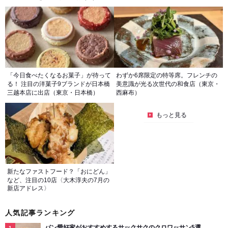
「今日食べたくなるお菓子」が待って
わずか6席限定の特等席。フレンチの
る！ 注目の洋菓子9ブランドが日本橋
美意識が光る次世代の和食店（東京・
三越本店に出店（東京・日本橋）
西麻布）
もっと見る
新たなファストフード？「おにどん」
など、注目の10店〈大木淳夫の7月の
新店アドレス〉
人気記事ランキング
パン愛好家がおすすめするサックサクのクロワッサン5選