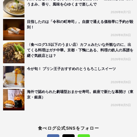
うまみ、香り、風味を心ゆくまで楽しんで
2026年8月7日
目指したのは「令和の町寿司」。自腹で通える価格帯に予約が殺
到！
2026年8月6日
〈食べログ3.5以下のうまい店〉カフェみたいな外観なのに、出
てくる料理はガチ中華。京都・下鴨にある、料理の鉄人の系譜を
継ぐ気鋭店とは？
2026年8月6日
今が旬！ プリン王子おすすめのとうもろこしスイーツ
2026年8月6日
海外で認められた劇場型おまかせ寿司。銀座で新たな幕開け（東
京・銀座）
2026年8月5日
食べログ公式SNSをフォロー