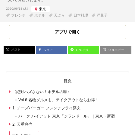
ついてお届けします。
投稿日:
2020/06/18 (木)
東京
フレンチ
ホテル
天ぷら
日本料理
洋菓子
アプリで開く
ポスト
シェア
LINE共有
URLコピー
目次
〈絶対ハズさない！ホテルの味〉
Vol.6 名物グルメも、テイクアウトならお得！
1. チーズバーガー フレンチフライ添え
パーク ハイアット 東京「ジランドール」｜東京・新宿
2. 天重弁当