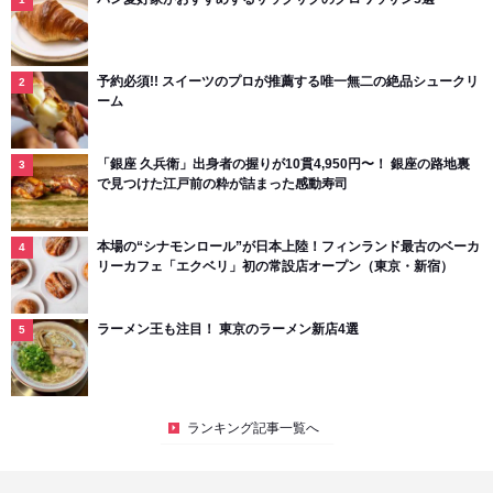
予約必須!! スイーツのプロが推薦する唯一無二の絶品シュークリ
ーム
「銀座 久兵衛」出身者の握りが10貫4,950円〜！ 銀座の路地裏
で見つけた江戸前の粋が詰まった感動寿司
本場の“シナモンロール”が日本上陸！フィンランド最古のベーカ
リーカフェ「エクベリ」初の常設店オープン（東京・新宿）
ラーメン王も注目！ 東京のラーメン新店4選
ランキング記事一覧へ