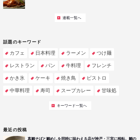
連載一覧へ
話題のキーワード
カフェ
日本料理
ラーメン
つけ麺
レストラン
パン
牛料理
フレンチ
かき氷
ケーキ
焼き鳥
ビストロ
中華料理
寿司
スープカレー
甘味処
キーワード一覧へ
最近の投稿
真鯛そばと鯛めしを同時に味わえる店が神戸・三宮に移転。鯛の