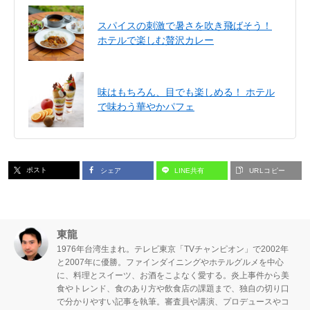
スパイスの刺激で暑さを吹き飛ばそう！
ホテルで楽しむ贅沢カレー
味はもちろん、目でも楽しめる！ ホテル
で味わう華やかパフェ
ポスト
シェア
LINE共有
URLコピー
東龍
1976年台湾生まれ。テレビ東京「TVチャンピオン」で2002年
と2007年に優勝。ファインダイニングやホテルグルメを中心
に、料理とスイーツ、お酒をこよなく愛する。炎上事件から美
食やトレンド、食のあり方や飲食店の課題まで、独自の切り口
で分かりやすい記事を執筆。審査員や講演、プロデュースやコ