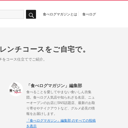
食べログマガジンとは
食べログ
検
索
フレンチコースをご自宅で。
チをコース仕立てでご紹介。
「食べログマガジン」編集部
食べることを愛してやまない食いしん坊集
団。食べログ人気店や知られざる名店、ニュ
ーオープンのお店にSNS話題店、最新のお取
り寄せやテイクアウトなど、グルメ必見の情
報をお届けします。
「食べログマガジン」編集部 のすべての投稿
を表示