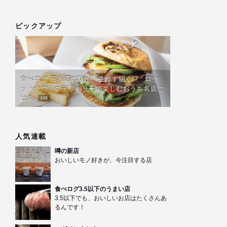
ピックアップ
食べログ 百名店の味が、並ばず届く!?「ロケ
ットナウ」のデリバリーで楽しむおうち名店ご
はん
PR
人気連載
噂の新店
おいしいモノ好きが、今注目する店
食べログ3.5以下のうまい店
3.5以下でも、おいしいお店はたくさんあ
るんです！