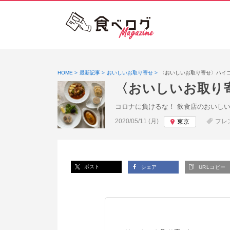
HOME
最新記事
おいしいお取り寄せ
〈おいしいお取り寄せ〉ハイ
〈おいしいお取り
コロナに負けるな！ 飲食店のおいし
投稿日:
2020/05/11 (月)
フレ
東京
ポスト
シェア
URLコピー