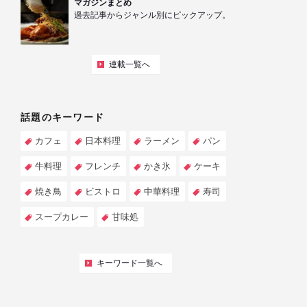
マガジンまとめ
過去記事からジャンル別にピックアップ。
連載一覧へ
話題のキーワード
カフェ
日本料理
ラーメン
パン
牛料理
フレンチ
かき氷
ケーキ
焼き鳥
ビストロ
中華料理
寿司
スープカレー
甘味処
キーワード一覧へ