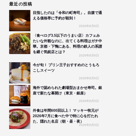
最近の投稿
目指したのは「令和の町寿司」。自腹で通
える価格帯に予約が殺到！
2026年8月6日
〈食べログ3.5以下のうまい店〉カフェみ
たいな外観なのに、出てくる料理はガチ中
華。京都・下鴨にある、料理の鉄人の系譜
を継ぐ気鋭店とは？
2026年8月6日
今が旬！ プリン王子おすすめのとうもろ
こしスイーツ
2026年8月6日
海外で認められた劇場型おまかせ寿司。銀
座で新たな幕開け（東京・銀座）
2026年8月5日
外食は年間600回以上！ マッキー牧元が
2026年7月に食べた中で特に心を打たれ
た、隠れた名店（朝・昼・夜）
2026年8月5日