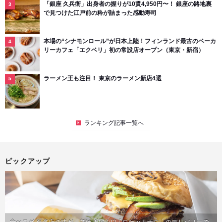
「銀座 久兵衛」出身者の握りが10貫4,950円〜！ 銀座の路地裏
で見つけた江戸前の粋が詰まった感動寿司
本場の“シナモンロール”が日本上陸！フィンランド最古のベーカ
リーカフェ「エクベリ」初の常設店オープン（東京・新宿）
ラーメン王も注目！ 東京のラーメン新店4選
ランキング記事一覧へ
ピックアップ
食べログ 百名店の味が、並ばず届く!?「ロケットナウ」のデリバリーで