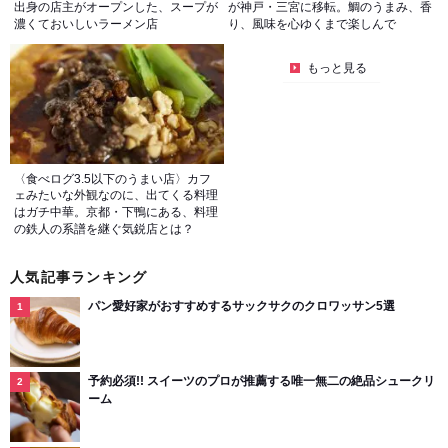
出身の店主がオープンした、スープが
が神戸・三宮に移転。鯛のうまみ、香
濃くておいしいラーメン店
り、風味を心ゆくまで楽しんで
もっと見る
〈食べログ3.5以下のうまい店〉カフ
ェみたいな外観なのに、出てくる料理
はガチ中華。京都・下鴨にある、料理
の鉄人の系譜を継ぐ気鋭店とは？
人気記事ランキング
パン愛好家がおすすめするサックサクのクロワッサン5選
予約必須!! スイーツのプロが推薦する唯一無二の絶品シュークリ
ーム