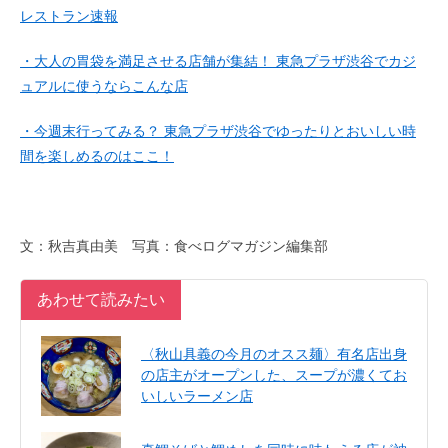
レストラン速報
・大人の胃袋を満足させる店舗が集結！ 東急プラザ渋谷でカジ
ュアルに使うならこんな店
・今週末行ってみる？ 東急プラザ渋谷でゆったりとおいしい時
間を楽しめるのはここ！
文：秋吉真由美 写真：食べログマガジン編集部
あわせて読みたい
〈秋山具義の今月のオスス麺〉有名店出身
の店主がオープンした、スープが濃くてお
いしいラーメン店