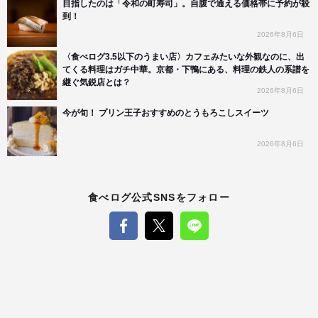
目指したのは「令和の町寿司」。自腹で通える価格帯に予約が殺
到！
2026年8月6日
〈食べログ3.5以下のうまい店〉カフェみたいな外観なのに、出
てくる料理はガチ中華。京都・下鴨にある、料理の鉄人の系譜を
継ぐ気鋭店とは？
2026年8月6日
今が旬！ プリン王子おすすめのとうもろこしスイーツ
2026年8月6日
食べログ公式SNSをフォロー