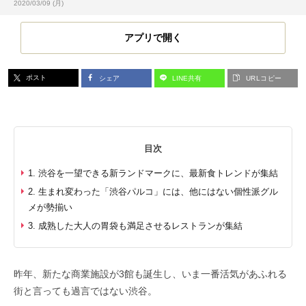
投稿日:
2020/03/09 (月)
アプリで開く
ポスト
シェア
LINE共有
URLコピー
目次
1. 渋谷を一望できる新ランドマークに、最新食トレンドが集結
2. 生まれ変わった「渋谷パルコ」には、他にはない個性派グル
メが勢揃い
3. 成熟した大人の胃袋も満足させるレストランが集結
昨年、新たな商業施設が3館も誕生し、いま一番活気があふれる
街と言っても過言ではない渋谷。