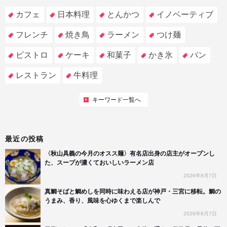
カフェ
日本料理
とんかつ
イノベーティブ
フレンチ
焼き鳥
ラーメン
つけ麺
ビストロ
ケーキ
和菓子
かき氷
パン
レストラン
牛料理
キーワード一覧へ
最近の投稿
〈秋山具義の今月のオスス麺〉有名店出身の店主がオープンし
た、スープが濃くておいしいラーメン店
2026年8月7日
真鯛そばと鯛めしを同時に味わえる店が神戸・三宮に移転。鯛の
うまみ、香り、風味を心ゆくまで楽しんで
2026年8月7日