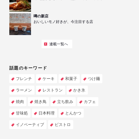
噂の新店
おいしいモノ好きが、今注目する店
連載一覧へ
話題のキーワード
フレンチ
ケーキ
和菓子
つけ麺
ラーメン
レストラン
かき氷
焼肉
焼き鳥
立ち飲み
カフェ
甘味処
日本料理
とんかつ
イノベーティブ
ビストロ