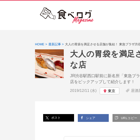
HOME
最新記事
大人の胃袋を満足させる店舗が集結！ 東急プラザ渋
大人の胃袋を満足
な店
JR渋谷駅西口駅前に新名所「東急プラ
店をピックアップして紹介します！
投稿日:
2019/12/11 (水)
居酒
東京
ポスト
シェア
URLコピー