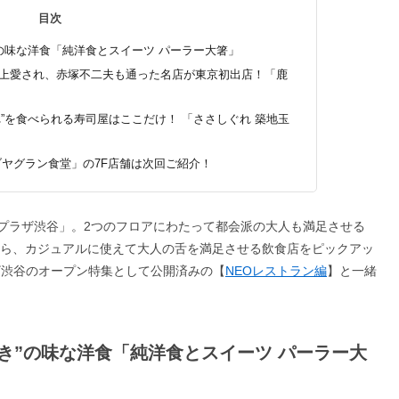
目次
”の味な洋食「純洋食とスイーツ パーラー大箸」
以上愛され、赤塚不二夫も通った名店が東京初出店！「鹿
れ”を食べられる寿司屋はここだけ！ 「ささしぐれ 築地玉
ヤグラン食堂」の7F店舗は次回ご紹介！
急プラザ渋谷」。2つのフロアにわたって都会派の大人も満足させる
から、カジュアルに使えて大人の舌を満足させる飲食店をピックアッ
ザ渋谷のオープン特集として公開済みの【
NEOレストラン編
】と一緒
付き”の味な洋食「純洋食とスイーツ パーラー大