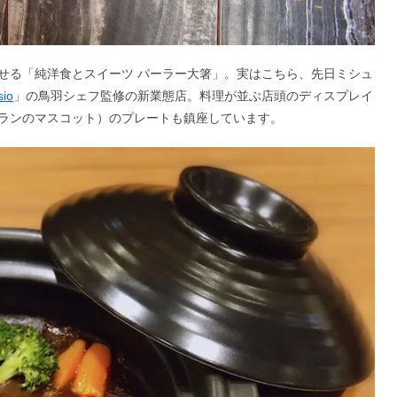
せる「純洋食とスイーツ パーラー大箸」。実はこちら、先日ミシュ
sio
」の鳥羽シェフ監修の新業態店。料理が並ぶ店頭のディスプレイ
ランのマスコット）のプレートも鎮座しています。