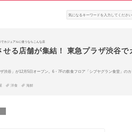
検
索:
谷でカジュアルに使うならこんな店
させる店舗が集結！ 東急プラザ渋谷で
ザ渋谷」が12月5日オープン。6・7Fの飲食フロア「シブヤグラン食堂」の
屋
洋食
海鮮