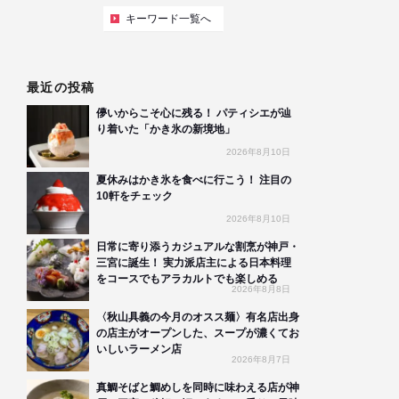
キーワード一覧へ
最近の投稿
儚いからこそ心に残る！ パティシエが辿
り着いた「かき氷の新境地」
2026年8月10日
夏休みはかき氷を食べに行こう！ 注目の
10軒をチェック
2026年8月10日
日常に寄り添うカジュアルな割烹が神戸・
三宮に誕生！ 実力派店主による日本料理
をコースでもアラカルトでも楽しめる
2026年8月8日
〈秋山具義の今月のオスス麺〉有名店出身
の店主がオープンした、スープが濃くてお
いしいラーメン店
2026年8月7日
真鯛そばと鯛めしを同時に味わえる店が神