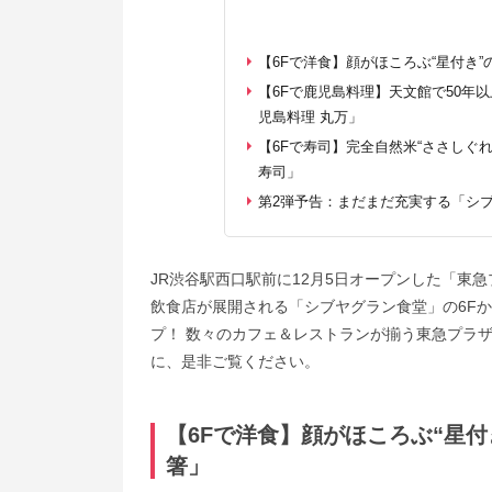
【6Fで洋食】顔がほころぶ“星付き
【6Fで鹿児島料理】天文館で50年
児島料理 丸万」
【6Fで寿司】完全自然米“ささしぐ
寿司」
第2弾予告：まだまだ充実する「シブ
JR渋谷駅西口駅前に12月5日オープンした「東
飲食店が展開される「シブヤグラン食堂」の6F
プ！ 数々のカフェ＆レストランが揃う東急プラ
に、是非ご覧ください。
【6Fで洋食】顔がほころぶ“星
箸」