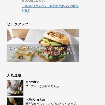
報をお届けします。
「食べログマガジン」編集部 のすべての投稿
を表示
ピックアップ
食べログ 百名店の味が、並ばず届く!?「ロケ
ットナウ」のデリバリーで楽しむおうち名店ご
はん
PR
人気連載
今月の新店
フーディーが注目する新店
マガジンまとめ
過去記事からジャンル別にピックアップ。