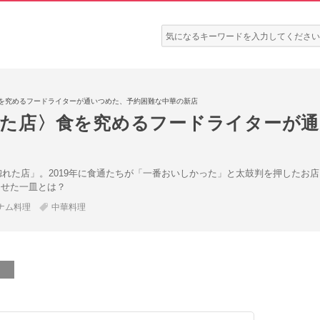
検
索:
〉食を究めるフードライターが通いつめた、予約困難な中華の新店
惚れた店〉食を究めるフードライターが
が惚れた店」。2019年に食通たちが「一番おいしかった」と太鼓判を押したお店
らせた一皿とは？
ナム料理
中華料理