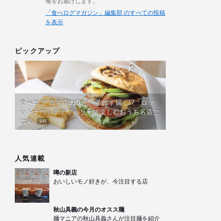
報をお届けします。
「食べログマガジン」編集部 のすべての投稿
を表示
ピックアップ
食べログ 百名店の味が、並ばず届く!?「ロケ
ットナウ」のデリバリーで楽しむおうち名店ご
はん
PR
人気連載
噂の新店
おいしいモノ好きが、今注目する店
秋山具義の今月のオスス麺
麺マニアの秋山具義さんが注目麺を紹介