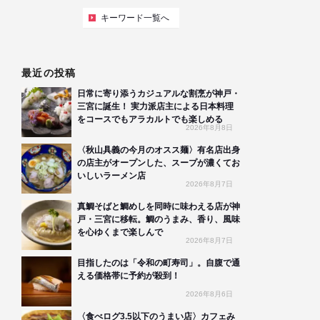
キーワード一覧へ
最近の投稿
日常に寄り添うカジュアルな割烹が神戸・
三宮に誕生！ 実力派店主による日本料理
をコースでもアラカルトでも楽しめる
2026年8月8日
〈秋山具義の今月のオスス麺〉有名店出身
の店主がオープンした、スープが濃くてお
いしいラーメン店
2026年8月7日
真鯛そばと鯛めしを同時に味わえる店が神
戸・三宮に移転。鯛のうまみ、香り、風味
を心ゆくまで楽しんで
2026年8月7日
目指したのは「令和の町寿司」。自腹で通
える価格帯に予約が殺到！
2026年8月6日
〈食べログ3.5以下のうまい店〉カフェみ