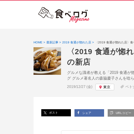
HOME
最新記事
2019 食通が惚れた店
〈2019 食通が惚れた店
〈2019 食通が
の新店
グルメな識者が教える「2019 食通
グ グルメ著名人の森脇慶子さんを唸
投稿日:
2019/12/27 (金)
ベト
東京
ポスト
シェア
URLコピー