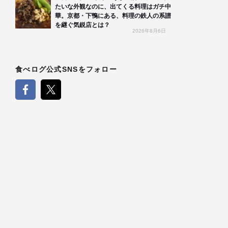
たいな外観なのに、出てくる料理はガチ中
華。京都・下鴨にある、料理の鉄人の系譜
を継ぐ気鋭店とは？
2026年8月6日
食べログ公式SNSをフォロー