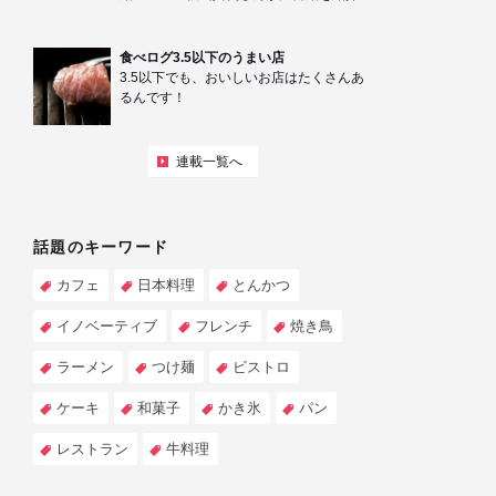
食べログ3.5以下のうまい店
3.5以下でも、おいしいお店はたくさんあ
るんです！
連載一覧へ
話題のキーワード
カフェ
日本料理
とんかつ
イノベーティブ
フレンチ
焼き鳥
ラーメン
つけ麺
ビストロ
ケーキ
和菓子
かき氷
パン
レストラン
牛料理