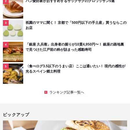
パン愛好家がおすすめするサックサクのクロワッサン5選
祇園のママに聞く！ 京都で「500円以下の手土産」買うならこの
お店
「銀座 久兵衛」出身者の握りが10貫4,950円〜！ 銀座の路地裏
で見つけた江戸前の粋が詰まった感動寿司
〈食べログ3.5以下のうまい店〉ここは通いたい！ 現代の感性が
光るスペイン郷土料理
ランキング記事一覧へ
ピックアップ