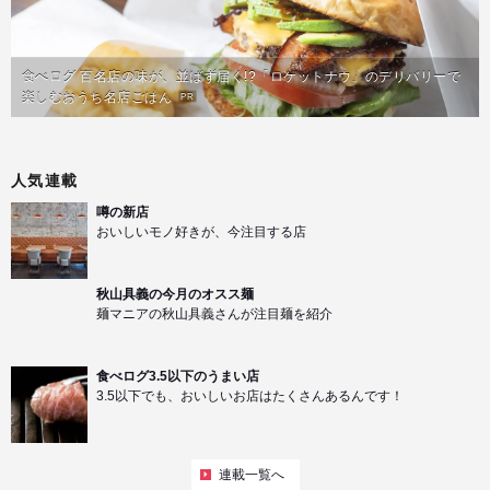
食べログ 百名店の味が、並ばず届く!?「ロケットナウ」のデリバリーで
楽しむおうち名店ごはん
PR
人気連載
噂の新店
おいしいモノ好きが、今注目する店
秋山具義の今月のオスス麺
麺マニアの秋山具義さんが注目麺を紹介
食べログ3.5以下のうまい店
3.5以下でも、おいしいお店はたくさんあるんです！
連載一覧へ