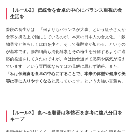
【ルール2】 伝統食を食卓の中心にバランス重視の食
生活を
普段の食生活は、「何よりもバランスが大事」という紅子さんが
食事を摂る上で軸にしているのが、本来の日本人の食文化。「穀
物菜食と魚もしくは肉を少々、そして発酵食が加わる、というの
が基本です。腸内細菌も消化酵素もその植生を分解するように適
応的発達をしてきたのですが、今は飽食過ぎて肥満や病気が増え
ています」という専門家ならではの見解に思わず納得。また、
「私は
伝統食を食卓の中心にすることで、本来の体型や健康や美
容は手に入りやすくなる
と思っています」という力強い言葉も。
【ルール3】 食べる順番は和懐石を参考に腹八分目を
キープ
血糖値が上がりにくく、満腹感が得られやすいことから腹八分に