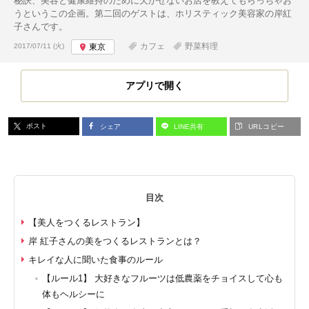
秘訣、美容と健康維持のために欠かせないお店を教えてもらっちゃお
うというこの企画。第二回のゲストは、ホリスティック美容家の岸紅
子さんです。
投稿日:
カフェ
野菜料理
2017/07/11 (火)
東京
アプリで開く
ポスト
シェア
LINE共有
URLコピー
目次
【美人をつくるレストラン】
岸 紅子さんの美をつくるレストランとは？
キレイな人に聞いた食事のルール
【ルール1】 大好きなフルーツは低農薬をチョイスして心も
体もヘルシーに