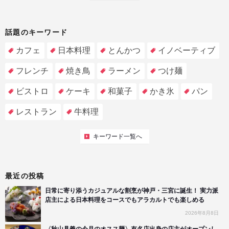
話題のキーワード
カフェ
日本料理
とんかつ
イノベーティブ
フレンチ
焼き鳥
ラーメン
つけ麺
ビストロ
ケーキ
和菓子
かき氷
パン
レストラン
牛料理
キーワード一覧へ
最近の投稿
日常に寄り添うカジュアルな割烹が神戸・三宮に誕生！ 実力派
店主による日本料理をコースでもアラカルトでも楽しめる
2026年8月8日
〈秋山具義の今月のオスス麺〉有名店出身の店主がオープンし