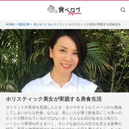
HOME
最新記事
美人をつくるレストラン
ホリスティック美女が実践する美食生活
ホリスティック美女が実践する美食生活
ダイエットや美容を意識したとき、太りやすそうなイメージから敬遠
してしまいがちな外食。ならば、美しい人が通う飲食店にこそ美への
ヒントが隠されているのではないか。そんなお店があるなら知りた
い！という希望を叶えるべく、キレイなあの人の活力を支える食事の