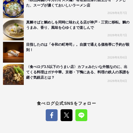
た、スープが濃くておいしいラーメン店
2026年8月7日
真鯛そばと鯛めしを同時に味わえる店が神戸・三宮に移転。鯛の
うまみ、香り、風味を心ゆくまで楽しんで
2026年8月7日
目指したのは「令和の町寿司」。自腹で通える価格帯に予約が殺
到！
2026年8月6日
〈食べログ3.5以下のうまい店〉カフェみたいな外観なのに、出
てくる料理はガチ中華。京都・下鴨にある、料理の鉄人の系譜を
継ぐ気鋭店とは？
2026年8月6日
食べログ公式SNSをフォロー