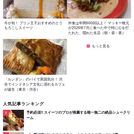
今が旬！ プリン王子おすすめのとう
外食は年間600回以上！ マッキー牧元
もろこしスイーツ
が2026年7月に食べた中で特に心を打
たれた、隠れた名店（朝・昼・夜）
もっと見る
「ルンダン」のパイで異国気分！ 渋
谷でインドネシア文化に浸れるカフェ
が誕生（東京・渋谷）
人気記事ランキング
予約必須!! スイーツのプロが推薦する唯一無二の絶品シュークリ
ーム