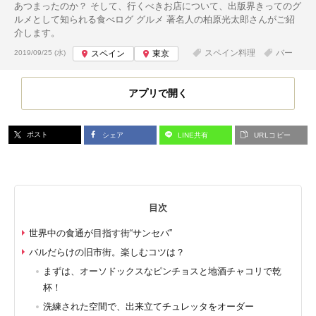
あつまったのか？ そして、行くべきお店について、出版界きってのグ
ルメとして知られる食べログ グルメ 著名人の柏原光太郎さんがご紹
介します。
投稿日:
スペイン料理
バー
2019/09/25 (水)
スペイン
東京
アプリで開く
ポスト
シェア
LINE共有
URLコピー
目次
世界中の食通が目指す街“サンセバ”
バルだらけの旧市街。楽しむコツは？
まずは、オーソドックスなピンチョスと地酒チャコリで乾
杯！
洗練された空間で、出来立てチュレッタをオーダー