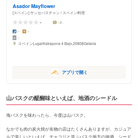
Asador Mayflower
[スペイン] サンセバスチャン / スペイン料理
-
-
人
-
-
-
スペインLugarKatrapona 4 Bajo,20808Getaria
アプリで開く
山バスクの醍醐味といえば、地酒のシードル
海バスクを味わったら、今度は山バスク。
なかでも肉の炭火焼が名物の店はたくさんありますが、カジュア
ルで楽しいといえば、チャコリと並ぶバスク地方の地酒、シード