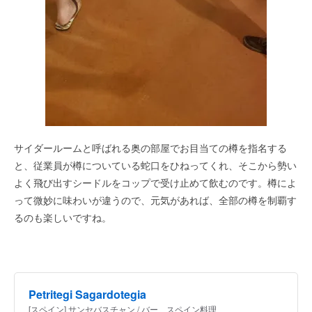
サイダールームと呼ばれる奥の部屋でお目当ての樽を指名する
と、従業員が樽についている蛇口をひねってくれ、そこから勢い
よく飛び出すシードルをコップで受け止めて飲むのです。樽によ
って微妙に味わいが違うので、元気があれば、全部の樽を制覇す
るのも楽しいですね。
Petritegi Sagardotegia
[スペイン] サンセバスチャン / バー、スペイン料理