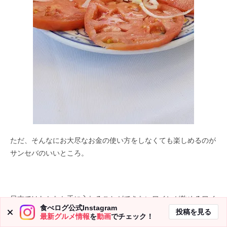
ただ、そんなにお大尽なお金の使い方をしなくても楽しめるのが
サンセバのいいところ。
日本ではなかなか手に入れることができないワインが飲めるワイ
食べログ公式Instagram
ナリー併設レストランもあるし、サンセバの市内にもカジュアル
投稿を見る
最新グルメ情報
を
動画
でチェック！
でおいしいレストランはたくさんあります。