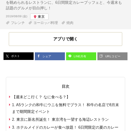
を眺められるレストランに、6日間限定カレーブッフェと、今週末も
話題のグルメが目白押し！
投稿日:
2019/08/09 (金)
東京
フレンチ
ヨーロッパ料理
焼肉
アプリで開く
ポスト
シェア
LINE共有
URLコピー
目次
【週末どこ行く？ なに食べる？】
1. A5ランクの和牛にウニを無料でプラス！ 和牛の名店で8月末
まで期間限定イベント
2. 東京に新名所誕生！ 東京湾を一望する海辺レストラン
3. ホテルメイドのカレーが食べ放題！ 6日間限定の夏のカレー