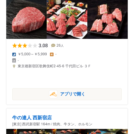
3.08
26
人
￥5,000～￥5,999
-
-
東京都新宿区歌舞伎町2-45-6 千代田ビル ３Ｆ
アプリで開く
牛の達人 西新宿店
[東京] 西武新宿駅 164m / 焼肉、牛タン、ホルモン