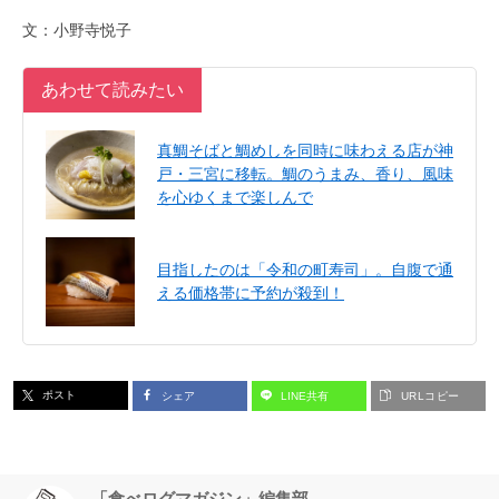
文：小野寺悦子
あわせて読みたい
真鯛そばと鯛めしを同時に味わえる店が神
戸・三宮に移転。鯛のうまみ、香り、風味
を心ゆくまで楽しんで
目指したのは「令和の町寿司」。自腹で通
える価格帯に予約が殺到！
ポスト
シェア
LINE共有
URLコピー
「食べログマガジン」編集部