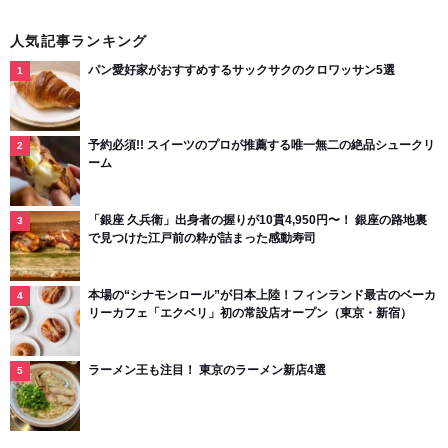
人気記事ランキング
パン愛好家がおすすめするサックサクのクロワッサン5選
予約必須!! スイーツのプロが推薦する唯一無二の絶品シュークリ
ーム
「銀座 久兵衛」出身者の握りが10貫4,950円〜！ 銀座の路地裏
で見つけた江戸前の粋が詰まった感動寿司
本場の“シナモンロール”が日本上陸！フィンランド最古のベーカ
リーカフェ「エクベリ」初の常設店オープン（東京・新宿）
ラーメン王も注目！ 東京のラーメン新店4選