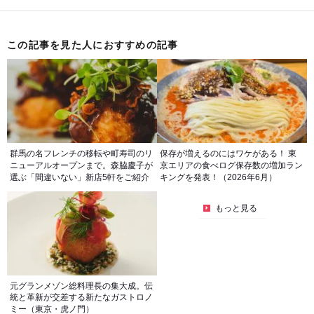
この記事を見た人におすすめの記事
群馬の名フレンチの移転や町寿司のリ
保存が増えるのにはワケがある！ 東
ニューアルオープンまで。森脇慶子が
京エリアの食べログ保存数の増加ラン
選ぶ「間違いない」新店5軒をご紹介
キングを発表！（2026年6月）
もっと見る
元グランメゾン総料理長の集大成。伝
統と革新が交差する新たなガストロノ
ミー（東京・虎ノ門）