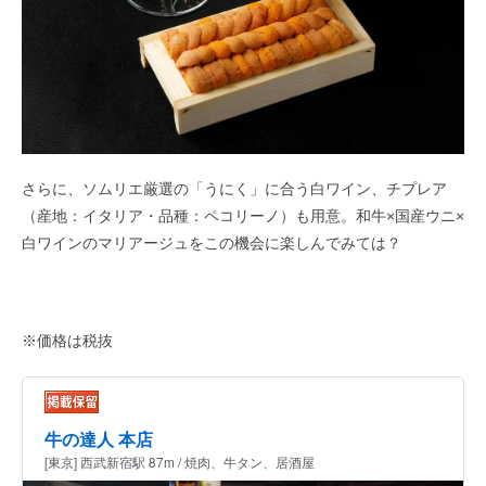
さらに、ソムリエ厳選の「うにく」に合う白ワイン、チプレア
（産地：イタリア・品種：ペコリーノ）も用意。和牛×国産ウニ×
白ワインのマリアージュをこの機会に楽しんでみては？
※価格は税抜
牛の達人 本店
[東京] 西武新宿駅 87m / 焼肉、牛タン、居酒屋