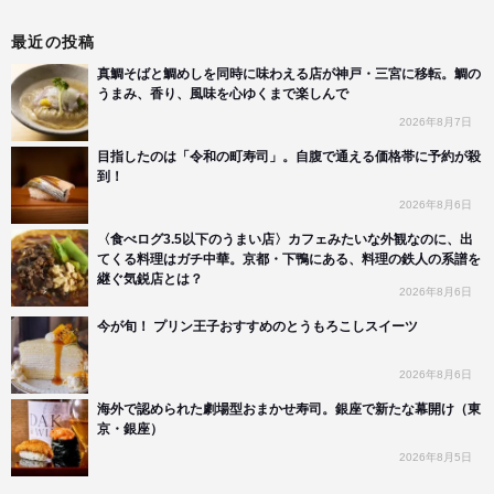
最近の投稿
真鯛そばと鯛めしを同時に味わえる店が神戸・三宮に移転。鯛の
うまみ、香り、風味を心ゆくまで楽しんで
2026年8月7日
目指したのは「令和の町寿司」。自腹で通える価格帯に予約が殺
到！
2026年8月6日
〈食べログ3.5以下のうまい店〉カフェみたいな外観なのに、出
てくる料理はガチ中華。京都・下鴨にある、料理の鉄人の系譜を
継ぐ気鋭店とは？
2026年8月6日
今が旬！ プリン王子おすすめのとうもろこしスイーツ
2026年8月6日
海外で認められた劇場型おまかせ寿司。銀座で新たな幕開け（東
京・銀座）
2026年8月5日