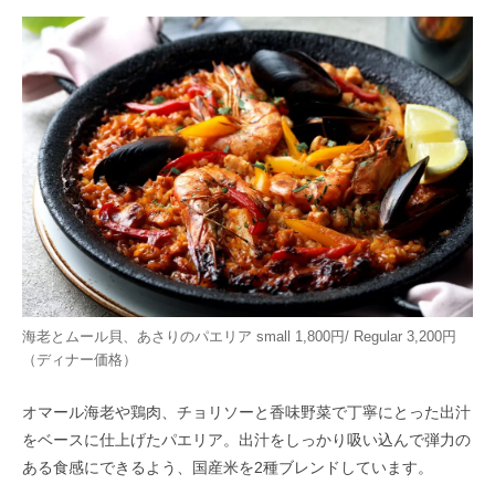
海老とムール貝、あさりのパエリア small 1,800円/ Regular 3,200円
（ディナー価格）
オマール海老や鶏肉、チョリソーと香味野菜で丁寧にとった出汁
をベースに仕上げたパエリア。出汁をしっかり吸い込んで弾力の
ある食感にできるよう、国産米を2種ブレンドしています。