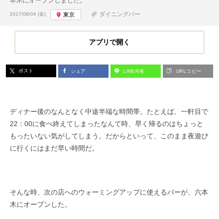
本木にオープンしました。
投稿日:
ダイニングバー
2017/08/04 (金)
東京
アプリで開く
ポスト
シェア
LINE共有
URLコピー
ディナー後のなんとなく中途半端な時間帯。たとえば、一軒目で
22：00に食べ終えてしまったなんて時、早く帰るのはちょっと
もったいない気がしてしまう。だからといって、このまま夜遊び
に行くにはまだ早い時間だ。
そんな時、次の店へのウォーミングアップに使えるバーが、六本
木にオープンした。