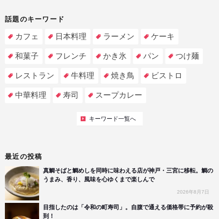
話題のキーワード
カフェ
日本料理
ラーメン
ケーキ
和菓子
フレンチ
かき氷
パン
つけ麺
レストラン
牛料理
焼き鳥
ビストロ
中華料理
寿司
スープカレー
キーワード一覧へ
最近の投稿
真鯛そばと鯛めしを同時に味わえる店が神戸・三宮に移転。鯛の
うまみ、香り、風味を心ゆくまで楽しんで
2026年8月7日
目指したのは「令和の町寿司」。自腹で通える価格帯に予約が殺
到！