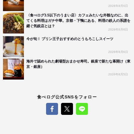
2026年8月6日
〈食べログ3.5以下のうまい店〉カフェみたいな外観なのに、出
てくる料理はガチ中華。京都・下鴨にある、料理の鉄人の系譜を
継ぐ気鋭店とは？
2026年8月6日
今が旬！ プリン王子おすすめのとうもろこしスイーツ
2026年8月6日
海外で認められた劇場型おまかせ寿司。銀座で新たな幕開け（東
京・銀座）
2026年8月5日
食べログ公式SNSをフォロー