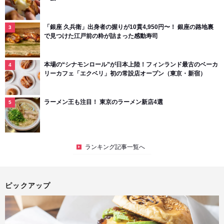
「銀座 久兵衛」出身者の握りが10貫4,950円〜！ 銀座の路地裏
で見つけた江戸前の粋が詰まった感動寿司
本場の“シナモンロール”が日本上陸！フィンランド最古のベーカ
リーカフェ「エクベリ」初の常設店オープン（東京・新宿）
ラーメン王も注目！ 東京のラーメン新店4選
ランキング記事一覧へ
ピックアップ