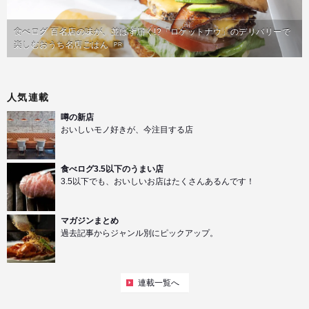
食べログ 百名店の味が、並ばず届く!?「ロケットナウ」のデリバリーで
楽しむおうち名店ごはん
PR
人気連載
噂の新店
おいしいモノ好きが、今注目する店
食べログ3.5以下のうまい店
3.5以下でも、おいしいお店はたくさんあるんです！
マガジンまとめ
過去記事からジャンル別にピックアップ。
連載一覧へ