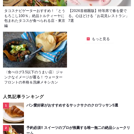
タコスナビゲーターおすすめ！「とう
【2026首都圏版】特等席で春を愛で
もろこし100％」絶品トルティーヤに
る。心ほどける「お花見レストラン」
包まれたタコスが食べられる店・東京
7選
編
もっと見る
〈食べログ3.5以下のうまい店〉ジャ
ンクなイメージが覆る！ ウォーター
フロントの本格＆洗練メキシカン
人気記事ランキング
パン愛好家がおすすめするサックサクのクロワッサン5選
予約必須!! スイーツのプロが推薦する唯一無二の絶品シュークリ
ーム