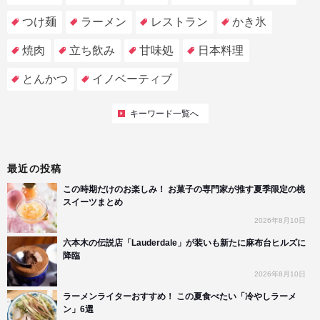
つけ麺
ラーメン
レストラン
かき氷
焼肉
立ち飲み
甘味処
日本料理
とんかつ
イノベーティブ
キーワード一覧へ
最近の投稿
この時期だけのお楽しみ！ お菓子の専門家が推す夏季限定の桃
スイーツまとめ
2026年8月10日
六本木の伝説店「Lauderdale」が装いも新たに麻布台ヒルズに
降臨
2026年8月10日
ラーメンライターおすすめ！ この夏食べたい「冷やしラーメ
ン」6選