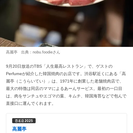
高麗亭 出典：
nobu.foodie
さん
9月20日放送のTBS「人生最高レストラン」で、ゲストの
Perfumeが紹介した韓国焼肉のお店です。渋谷駅近くにある「高
麗亭（こうらいてい）」は、1971年に創業した老舗焼肉店で、
最大の特徴は同店のママによるあーんサービス。最初の一口目
は、肉をサンチュやエゴマの葉、キムチ、韓国海苔などで包んで
直接口に運んでくれます。
高麗亭