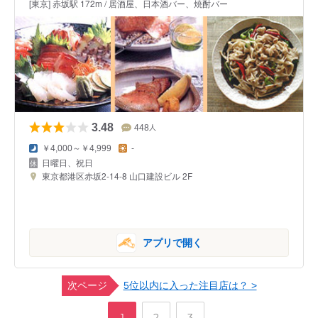
[東京] 赤坂駅 172m / 居酒屋、日本酒バー、焼酎バー
3.48
448
人
￥4,000～￥4,999
-
日曜日、祝日
東京都港区赤坂2-14-8 山口建設ビル 2F
アプリで開く
次ページ
5位以内に入った注目店は？ >
,
,
ペ
ペ
ペ
1
2
3