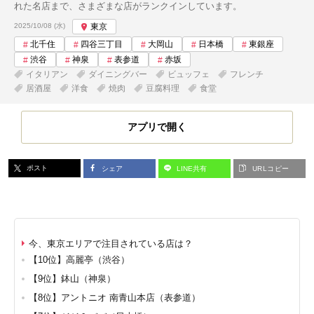
れた名店まで、さまざまな店がランクインしています。
投稿日:
2025/10/08 (水)
東京
北千住
四谷三丁目
大岡山
日本橋
東銀座
渋谷
神泉
表参道
赤坂
イタリアン
ダイニングバー
ビュッフェ
フレンチ
居酒屋
洋食
焼肉
豆腐料理
食堂
アプリで開く
ポスト
シェア
LINE共有
URLコピー
今、東京エリアで注目されている店は？
【10位】高麗亭（渋谷）
【9位】鉢山（神泉）
【8位】アントニオ 南青山本店（表参道）