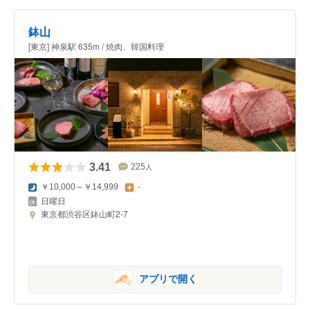
鉢山
[東京] 神泉駅 635m / 焼肉、韓国料理
3.41
225
人
￥10,000～￥14,999
-
日曜日
東京都渋谷区鉢山町2-7
アプリで開く