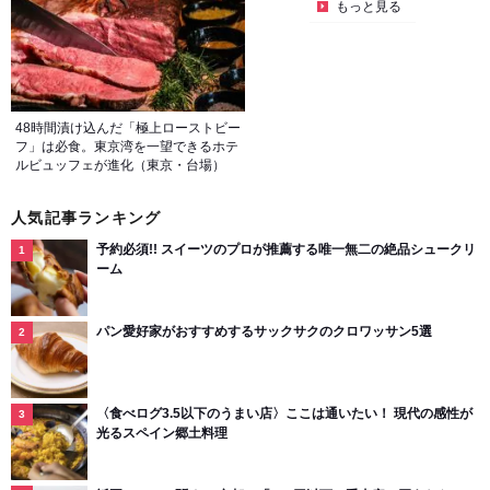
もっと見る
48時間漬け込んだ「極上ローストビー
フ」は必食。東京湾を一望できるホテ
ルビュッフェが進化（東京・台場）
人気記事ランキング
予約必須!! スイーツのプロが推薦する唯一無二の絶品シュークリ
ーム
パン愛好家がおすすめするサックサクのクロワッサン5選
〈食べログ3.5以下のうまい店〉ここは通いたい！ 現代の感性が
光るスペイン郷土料理