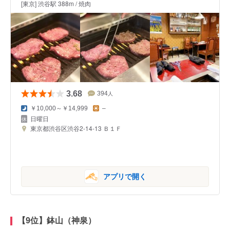
[東京] 渋谷駅 388m / 焼肉
3.68
394
人
￥10,000～￥14,999
–
日曜日
東京都渋谷区渋谷2-14-13 Ｂ１Ｆ
アプリで開く
【9位】鉢山（神泉）