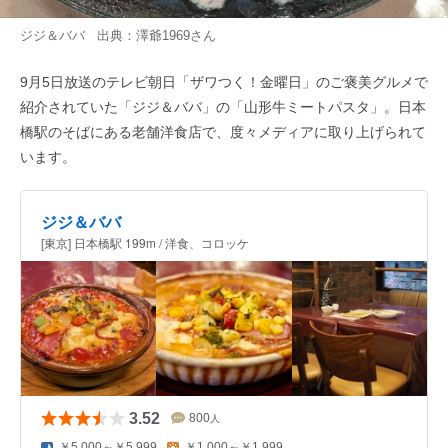
ジジ＆ババ 出典：
澤爺1969
さん
9月5日放送のテレビ朝日「ザワつく！金曜日」のご褒美グルメで
紹介されていた「ジジ＆ババ」の「山形牛ミートパスタ」。日本
橋駅のそばにある老舗洋食店で、度々メディアに取り上げられて
います。
ジジ＆ババ
[東京] 日本橋駅 199m / 洋食、コロッケ
3.52
800
人
￥5,000～￥5,999
￥1,000～￥1,999