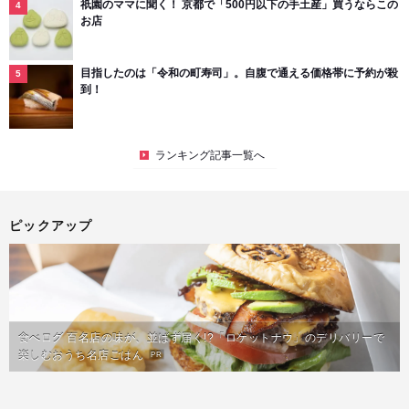
祇園のママに聞く！ 京都で「500円以下の手土産」買うならこの
お店
目指したのは「令和の町寿司」。自腹で通える価格帯に予約が殺
到！
ランキング記事一覧へ
ピックアップ
食べログ 百名店の味が、並ばず届く!?「ロケットナウ」のデリバリーで
楽しむおうち名店ごはん
PR