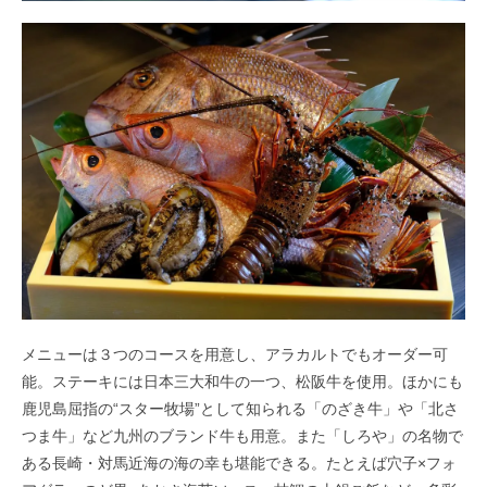
メニューは３つのコースを用意し、アラカルトでもオーダー可
能。ステーキには日本三大和牛の一つ、松阪牛を使用。ほかにも
鹿児島屈指の“スター牧場”として知られる「のざき牛」や「北さ
つま牛」など九州のブランド牛も用意。また「しろや」の名物で
ある長崎・対馬近海の海の幸も堪能できる。たとえば穴子×フォ