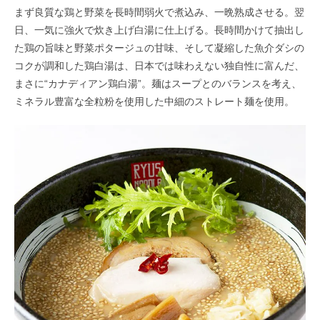
まず良質な鶏と野菜を長時間弱火で煮込み、一晩熟成させる。翌
日、一気に強火で炊き上げ白湯に仕上げる。長時間かけて抽出し
た鶏の旨味と野菜ポタージュの甘味、そして凝縮した魚介ダシの
コクが調和した鶏白湯は、日本では味わえない独自性に富んだ、
まさに“カナディアン鶏白湯”。麺はスープとのバランスを考え、
ミネラル豊富な全粒粉を使用した中細のストレート麺を使用。