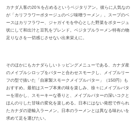
カナダ人客の20％を占めるというベジタリアン。彼らに人気なの
が「カリフラワーポタージュのベジ味噌ラーメン」。スープのベ
ースはカリフラワー、ジャガイモを中心とした野菜をポタージュ
状にして和出汁と豆乳をブレンド。ベジタブルラーメン特有の物
足りなさを一切感じさせない出来栄えに。
そのほかにもカナダらしいトッピングメニューである、カナダ産
のメイプルシロップをバターと合わせスモークし、メイプルリー
フの型で抜いた「自家製スモークメイプルバター」（150円）も
おすすめ。最初はスープ本来の味を楽しみ、徐々にメイプルバタ
ーを溶かし、スモーキーな香りと、メイプルバターの深いコクと
ほんのりした甘味の変化を楽しめる。日本にはない発想で作られ
たカナダの逆輸入ラーメン。日本のラーメンとは異なる味わいを
求めて足を運びたい。