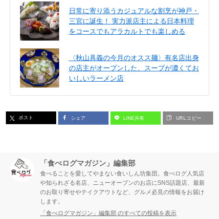
日常に寄り添うカジュアルな割烹が神戸・
三宮に誕生！ 実力派店主による日本料理
をコースでもアラカルトでも楽しめる
〈秋山具義の今月のオスス麺〉有名店出身
の店主がオープンした、スープが濃くてお
いしいラーメン店
ポスト
シェア
LINE共有
URLコピー
「食べログマガジン」編集部
食べることを愛してやまない食いしん坊集団。食べログ人気店
や知られざる名店、ニューオープンのお店にSNS話題店、最新
のお取り寄せやテイクアウトなど、グルメ必見の情報をお届け
します。
「食べログマガジン」編集部 のすべての投稿を表示