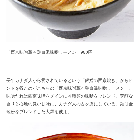
「西京味噌薫る鶏白湯味噌ラーメン」950円
長年カナダ人から愛されているという「銀鱈の西京焼き」からヒ
ントを得たのがこちらの「西京味噌薫る鶏白湯味噌ラーメン」。
味噌だれは西京味噌をメインに４種類の味噌をブレンド。芳醇な
香りと心地の良い甘味は、カナダ人の舌を虜にしている。麺は全
粒粉をブレンドした太麺を使用。