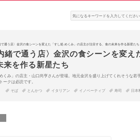
検
索:
緒で通う店〉金沢の食シーンを変えた「すし処 めくみ」の店主が注目する、食の未来を作る新星たち
内緒で通う店〉金沢の食シーンを変えた
未来を作る新星たち
めくみ」の店主・山口尚亨さんが登場。地元金沢を盛り上げてくれそうな若
トークは必読です。
そば
とんかつ
イタリアン
イノベーティブ
寿司
日本