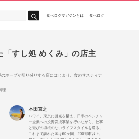
食べログマガジンとは
食べログ
検
索
「すし処 めくみ」の店主
手のホープが切り盛りする店にはじまり、食のサスティナ
料理
本田直之
ハワイ、東京に拠点を構え、日米のベンチャ
ー企業への投資育成事業を行いながら、仕事
と遊びの垣根のないライフスタイルを送る。
これまで訪れた国は60ヶ国、200都市以上。