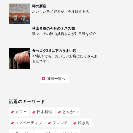
噂の新店
おいしいモノ好きが、今注目する店
秋山具義の今月のオスス麺
麺マニアの秋山具義さんが注目麺を紹介
食べログ3.5以下のうまい店
3.5以下でも、おいしいお店はたくさんあ
るんです！
連載一覧へ
話題のキーワード
カフェ
日本料理
とんかつ
イノベーティブ
フレンチ
焼き鳥