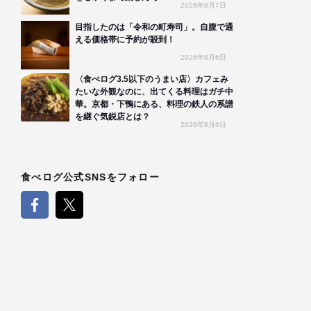
2026年8月7日
目指したのは「令和の町寿司」。自腹で通
える価格帯に予約が殺到！
2026年8月6日
〈食べログ3.5以下のうまい店〉カフェみ
たいな外観なのに、出てくる料理はガチ中
華。京都・下鴨にある、料理の鉄人の系譜
を継ぐ気鋭店とは？
2026年8月6日
食べログ公式SNSをフォロー