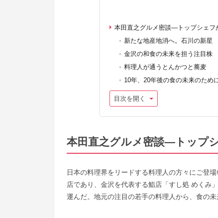
本田直之グルメ密談―トップシェフ
新たな地産地消へ。石川の新星
金沢の和食の未来を担う注目株
料理人が通うとんかつと蕎麦
10年、20年後の食の未来のため
目次を開く
本田直之グルメ密談―トップ
日本の料理界をリードする料理人の方々にご登場いただく
店であり、金沢を代表する鮨店「すし処 めくみ
運んだ。地元の注目の若手の料理人から、食の未