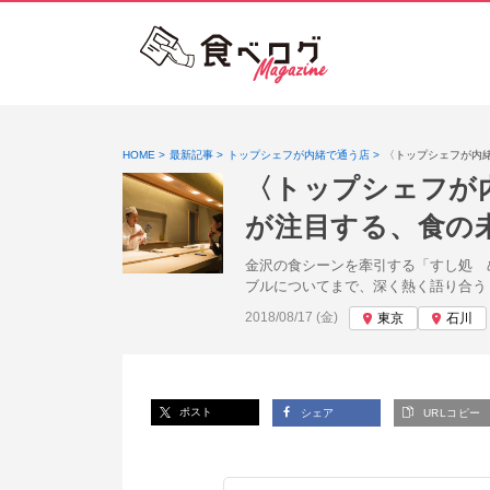
HOME
最新記事
トップシェフが内緒で通う店
〈トップシェフが内
〈トップシェフが
が注目する、食の
金沢の食シーンを牽引する「すし処 
ブルについてまで、深く熱く語り合う
投稿日:
2018/08/17 (金)
東京
石川
ポスト
シェア
URLコピー