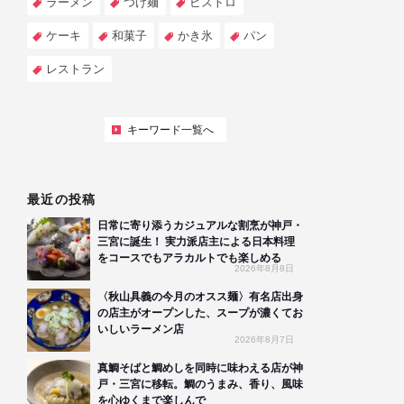
ラーメン
つけ麺
ビストロ
ケーキ
和菓子
かき氷
パン
レストラン
キーワード一覧へ
最近の投稿
日常に寄り添うカジュアルな割烹が神戸・
三宮に誕生！ 実力派店主による日本料理
をコースでもアラカルトでも楽しめる
2026年8月8日
〈秋山具義の今月のオスス麺〉有名店出身
の店主がオープンした、スープが濃くてお
いしいラーメン店
2026年8月7日
真鯛そばと鯛めしを同時に味わえる店が神
戸・三宮に移転。鯛のうまみ、香り、風味
を心ゆくまで楽しんで