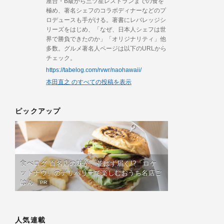
屋台・B級から三ツ星レストランまでの食を
極め、著名シェフのコラボディナーなどのプ
ロデュースも手がける。著書にレバレッジシ
リーズをはじめ、「なぜ、日本人シェフは世
界で勝負できたのか」「オリジナリティ」他
多数。グルメ著名人ページは以下のURLから
チェック。
https://tabelog.com/rvwr/naohawaii/
本田直之 のすべての投稿を表示
ピックアップ
食べログ 百名店の味が、並ばず届く!?「ロケ
ットナウ」のデリバリーで楽しむおうち名店ご
はん
PR
人気連載