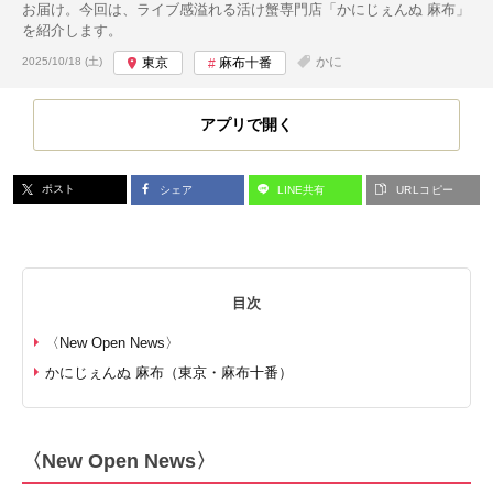
お届け。今回は、ライブ感溢れる活け蟹専門店「かにじぇんぬ 麻布」
を紹介します。
投稿日:
かに
2025/10/18 (土)
東京
麻布十番
アプリで開く
ポスト
シェア
LINE共有
URLコピー
目次
〈New Open News〉
かにじぇんぬ 麻布（東京・麻布十番）
〈New Open News〉