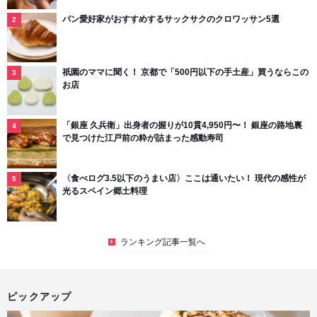
パン愛好家がおすすめするサックサクのクロワッサン5選
祇園のママに聞く！ 京都で「500円以下の手土産」買うならこの
お店
「銀座 久兵衛」出身者の握りが10貫4,950円〜！ 銀座の路地裏
で見つけた江戸前の粋が詰まった感動寿司
〈食べログ3.5以下のうまい店〉ここは通いたい！ 現代の感性が
光るスペイン郷土料理
ランキング記事一覧へ
ピックアップ