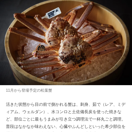
11月から登場予定の松葉蟹
活きた状態から目の前で捌かれる蟹は、刺身、茹で（レア、ミデ
ィアム、ウェルダン）、水コンロと土佐備長炭を使った焼きな
ど、部位ごとに最もうまみが引き立つ調理法で一杯丸ごと調理。
普段はなかなか味わえない、心臓やふんどしといった希少部位を