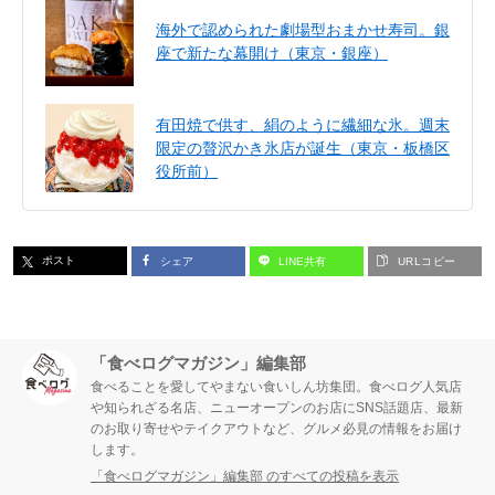
海外で認められた劇場型おまかせ寿司。銀
座で新たな幕開け（東京・銀座）
有田焼で供す、絹のように繊細な氷。週末
限定の贅沢かき氷店が誕生（東京・板橋区
役所前）
ポスト
シェア
LINE共有
URLコピー
「食べログマガジン」編集部
食べることを愛してやまない食いしん坊集団。食べログ人気店
や知られざる名店、ニューオープンのお店にSNS話題店、最新
のお取り寄せやテイクアウトなど、グルメ必見の情報をお届け
します。
「食べログマガジン」編集部 のすべての投稿を表示