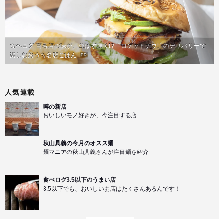
食べログ 百名店の味が、並ばず届く!?「ロケットナウ」のデリバリーで
楽しむおうち名店ごはん
PR
人気連載
噂の新店
おいしいモノ好きが、今注目する店
秋山具義の今月のオスス麺
麺マニアの秋山具義さんが注目麺を紹介
食べログ3.5以下のうまい店
3.5以下でも、おいしいお店はたくさんあるんです！