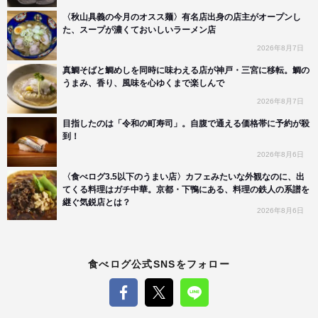
〈秋山具義の今月のオスス麺〉有名店出身の店主がオープンし
た、スープが濃くておいしいラーメン店
2026年8月7日
真鯛そばと鯛めしを同時に味わえる店が神戸・三宮に移転。鯛の
うまみ、香り、風味を心ゆくまで楽しんで
2026年8月7日
目指したのは「令和の町寿司」。自腹で通える価格帯に予約が殺
到！
2026年8月6日
〈食べログ3.5以下のうまい店〉カフェみたいな外観なのに、出
てくる料理はガチ中華。京都・下鴨にある、料理の鉄人の系譜を
継ぐ気鋭店とは？
2026年8月6日
食べログ公式SNSをフォロー