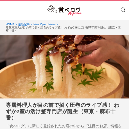
HOME
最新記事
New Open News
専属料理人が目の前で捌く圧巻のライブ感！ わずか2室の活け蟹専門店が誕生（東京・麻
布十番）
専属料理人が目の前で捌く圧巻のライブ感！ わ
ずか2室の活け蟹専門店が誕生（東京・麻布十
番）
「食べログ」に新しく登録されたお店の中から『注目のお店』情報を