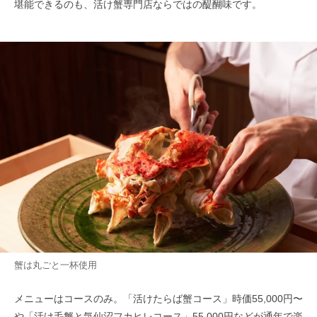
堪能できるのも、活け蟹専門店ならではの醍醐味です。
蟹は丸ごと一杯使用
メニューはコースのみ。「活けたらば蟹コース」時価55,000円〜
や「活け毛蟹と気仙沼フカヒレコース」55,000円などが通年で楽