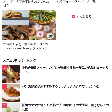
入！ ドーナツ探求家のおすすめ店
れるマイペースなドーナツ店
は？
もっと見る
注目の新店を一挙ご紹介！ 3月の
「New Open News」ランキング
人気記事ランキング
予約必須!! スイーツのプロが推薦する唯一無二の絶品シュークリ
ーム
パン愛好家がおすすめするサックサクのクロワッサン5選
祇園のママに聞く！ 京都で「500円以下の手土産」買うならこの
お店