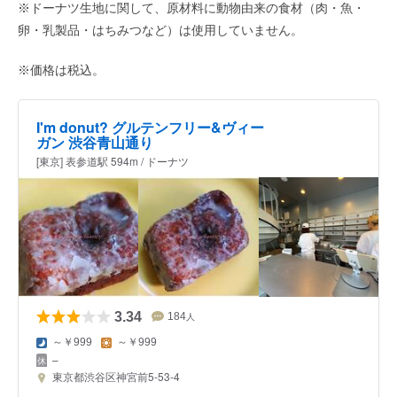
※ドーナツ生地に関して、原材料に動物由来の食材（肉・魚・
卵・乳製品・はちみつなど）は使用していません。
※価格は税込。
I'm donut? グルテンフリー&ヴィー
ガン 渋谷青山通り
[東京] 表参道駅 594m / ドーナツ
3.34
184
人
～￥999
～￥999
–
東京都渋谷区神宮前5-53-4