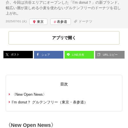
介。今回は渋谷エリアにオープンした「I’m donut？」の新ブランド。
幅広い層が楽しめる小麦を使わないグルテンフリーのドーナツを召し
上がれ。
投稿日:
ドーナツ
2025/07/01 (火)
東京
表参道
アプリで開く
ポスト
シェア
LINE共有
URLコピー
目次
〈New Open News〉
I’m donut？ グルテンフリー（東京・表参道）
〈New Open News〉