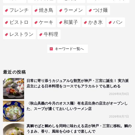
フレンチ
焼き鳥
ラーメン
つけ麺
ビストロ
ケーキ
和菓子
かき氷
パン
レストラン
牛料理
キーワード一覧へ
最近の投稿
日常に寄り添うカジュアルな割烹が神戸・三宮に誕生！ 実力派
店主による日本料理をコースでもアラカルトでも楽しめる
2026年8月8日
〈秋山具義の今月のオスス麺〉有名店出身の店主がオープンし
た、スープが濃くておいしいラーメン店
2026年8月7日
真鯛そばと鯛めしを同時に味わえる店が神戸・三宮に移転。鯛の
うまみ、香り、風味を心ゆくまで楽しんで