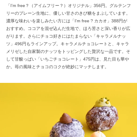
「I’m free？（アイムフリー？）オリジナル」356円。グルテンフ
リーのプレーン生地に、優しい甘さのきび糖をまぶしています。
濃厚な味わいを楽しみたい方には「I’m free ? カカオ」388円が
おすすめ。ココアを混ぜ込んだ生地で、ほろ苦さと深い香りが広
がります。さらにチョコ好きにはたまらない「キャラメルナッ
ツ」496円もラインアップ。キャラメルチョコレートと、キャラ
メリゼした自家製のナッツをトッピングした贅沢な一品です。そ
して甘酸っぱい「いちごチョコレート」475円は、見た目も華や
か。苺の風味とチョコのコクが絶妙にマッチします。