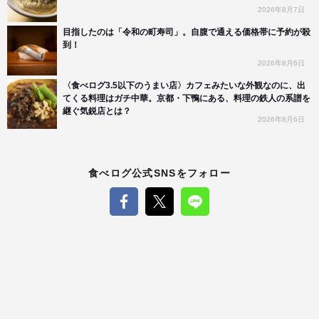
2026年8月7日
目指したのは「令和の町寿司」。自腹で通える価格帯に予約が殺
到！
2026年8月6日
〈食べログ3.5以下のうまい店〉カフェみたいな外観なのに、出
てくる料理はガチ中華。京都・下鴨にある、料理の鉄人の系譜を
継ぐ気鋭店とは？
2026年8月6日
食べログ公式SNSをフォロー