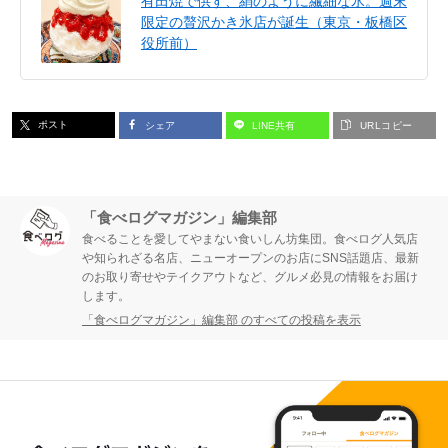
有田焼で供す、絹のように繊細な氷。週末
限定の贅沢かき氷店が誕生（東京・板橋区
役所前）
ポスト
シェア
LINE共有
URLコピー
「食べログマガジン」編集部
食べることを愛してやまない食いしん坊集団。食べログ人気店
や知られざる名店、ニューオープンのお店にSNS話題店、最新
のお取り寄せやテイクアウトなど、グルメ必見の情報をお届け
します。
「食べログマガジン」編集部 のすべての投稿を表示