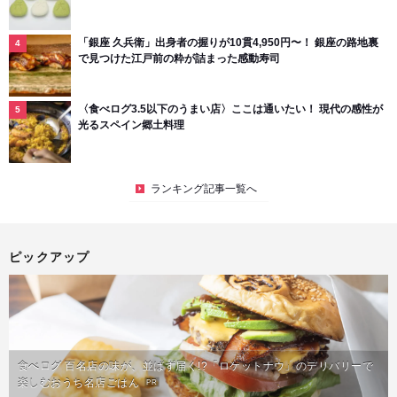
「銀座 久兵衛」出身者の握りが10貫4,950円〜！ 銀座の路地裏
で見つけた江戸前の粋が詰まった感動寿司
〈食べログ3.5以下のうまい店〉ここは通いたい！ 現代の感性が
光るスペイン郷土料理
ランキング記事一覧へ
ピックアップ
食べログ 百名店の味が、並ばず届く!?「ロケットナウ」のデリバリーで
楽しむおうち名店ごはん
PR