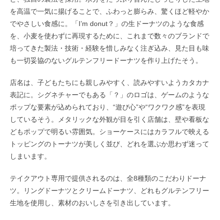
を高温で一気に揚げることで、ふわっと膨らみ、驚くほど軽やか
でやさしい食感に。「I’m donut？」の生ドーナツのような食感
を、小麦を使わずに再現するために、これまで数々のブランドで
培ってきた製法・技術・経験を惜しみなく注ぎ込み、見た目も味
も一切妥協のないグルテンフリードーナツを作り上げたそう。
店名は、子どもたちにも親しみやすく、読みやすいようカタカナ
表記に。シグネチャーでもある「？」のロゴは、ゲームのような
ポップな要素が込められており、“遊び心”や“ワクワク感”を表現
しているそう。メタリックな外観が目を引く店舗は、壁や看板な
どもポップで明るい雰囲気。ショーケースにはカラフルで映える
トッピングのトーナツが美しく並び、どれを選ぶか思わず迷って
しまいます。
テイクアウト専用で提供されるのは、全8種類のこだわりドーナ
ツ。リングドーナツとクリームドーナツ、どれもグルテンフリー
生地を使用し、素材のおいしさを引き出しています。