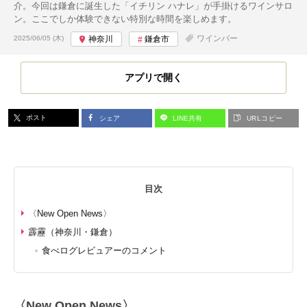
介。今回は鎌倉に誕生した「イチリン ハナレ」が手掛けるワインサロ
ン。ここでしか体験できない特別な時間を楽しめます。
投稿日:
ワインバー
2025/06/05 (木)
神奈川
鎌倉市
アプリで開く
ポスト
シェア
LINE共有
URLコピー
目次
〈New Open News〉
霹靂（神奈川・鎌倉）
食べログレビュアーのコメント
〈New Open News〉