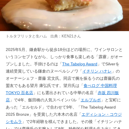
トルタフリッタと生ハム 出典：
KEN21
さん
2025年5月、鎌倉駅から徒歩18分ほどの場所に、ワインサロンと
いうコンセプトながら、しっかり食事も楽しめる「霹靂」がオー
プンしました。手掛けるのは「
The Tabelog Award
」でSilverを
連続受賞している鎌倉のヌーベルシノワ「
イチリン ハナレ
」の
オーナーシェフ・齋藤 宏文氏。同店で腕を振るうのは齋藤氏の
盟友でもある望月 康弘氏です。望月氏は「
食べログ 中国料理
TOKYO 百名店
」にも選出されている中華の名店「
赤坂 四川飯
店
」で4年、飯田橋の人気スペインバル「
エルプルポ
」と宝町に
あった「エルセルド」で合わせて9年、「The Tabelog Award
2025 Bronze」を受賞した六本木の名店「
エディション・コウジ
シモムラ
」で2年経験を積んできました。その後「イチリン ハナ
レ」では齋藤氏の右腕として8年、独創的な料理を生み出してき