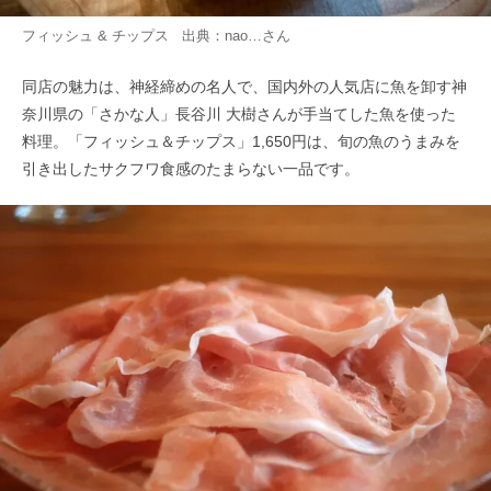
フィッシュ & チップス 出典：
nao…
さん
同店の魅力は、神経締めの名人で、国内外の人気店に魚を卸す神
奈川県の「さかな人」長谷川 大樹さんが手当てした魚を使った
料理。「フィッシュ＆チップス」1,650円は、旬の魚のうまみを
引き出したサクフワ食感のたまらない一品です。