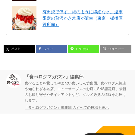
有田焼で供す、絹のように繊細な氷。週末
限定の贅沢かき氷店が誕生（東京・板橋区
役所前）
ポスト
シェア
LINE共有
URLコピー
「食べログマガジン」編集部
食べることを愛してやまない食いしん坊集団。食べログ人気店
や知られざる名店、ニューオープンのお店にSNS話題店、最新
のお取り寄せやテイクアウトなど、グルメ必見の情報をお届け
します。
「食べログマガジン」編集部 のすべての投稿を表示