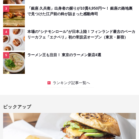
「銀座 久兵衛」出身者の握りが10貫4,950円〜！ 銀座の路地裏
で見つけた江戸前の粋が詰まった感動寿司
本場の“シナモンロール”が日本上陸！フィンランド最古のベーカ
リーカフェ「エクベリ」初の常設店オープン（東京・新宿）
ラーメン王も注目！ 東京のラーメン新店4選
ランキング記事一覧へ
ピックアップ