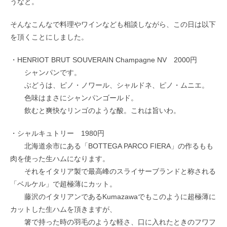
うなと。
そんなこんなで料理やワインなども相談しながら、この日は以下
を頂くことにしました。
・HENRIOT BRUT SOUVERAIN Champagne NV 2000円
シャンパンです。
ぶどうは、ピノ・ノワール、シャルドネ、ピノ・ムニエ。
色味はまさにシャンパンゴールド。
飲むと爽快なリンゴのような酸。これは旨いわ。
・シャルキュトリー 1980円
北海道余市にある「BOTTEGA PARCO FIERA」の作るもも
肉を使った生ハムになります。
それをイタリア製で最高峰のスライサーブランドと称される
「ベルケル」で超極薄にカット。
藤沢のイタリアンであるKumazawaでもこのように超極薄に
カットした生ハムを頂きますが、
箸で持った時の羽毛のような軽さ、口に入れたときのフワフ