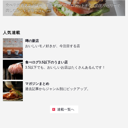
食べログ 百名店の味が、並ばず届く!?「ロケットナウ」のデリバリーで
楽しむおうち名店ごはん
PR
人気連載
噂の新店
おいしいモノ好きが、今注目する店
食べログ3.5以下のうまい店
3.5以下でも、おいしいお店はたくさんあるんです！
マガジンまとめ
過去記事からジャンル別にピックアップ。
連載一覧へ