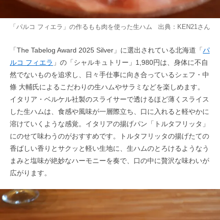
「パルコ フィエラ」の作るもも肉を使った生ハム 出典：
KEN21
さん
「The Tabelog Award 2025 Silver」に選出されている北海道「
パ
ルコ フィエラ
」の「シャルキュトリー」1,980円は、身体に不自
然でないものを追求し、日々手仕事に向き合っているシェフ・中
條 大輔氏によるこだわりの生ハムやサラミなどを楽しめます。
イタリア・ベルケル社製のスライサーで透けるほど薄くスライス
した生ハムは、食感や風味が一層際立ち、口に入れると軽やかに
溶けていくような感覚。イタリアの揚げパン「トルタフリッタ」
にのせて味わうのがおすすめです。トルタフリッタの揚げたての
香ばしい香りとサクッと軽い生地に、生ハムのとろけるようなう
まみと塩味が絶妙なハーモニーを奏で、口の中に贅沢な味わいが
広がります。