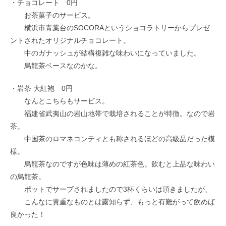
・チョコレート 0円
お茶菓子のサービス。
横浜市青葉台のSOCORAというショコラトリーからプレゼ
ントされたオリジナルチョコレート。
中のガナッシュが結構複雑な味わいになっていました。
烏龍茶ベースなのかな。
・岩茶 大紅袍 0円
なんとこちらもサービス。
福建省武夷山の岩山地帯で栽培されることが特徴。なので岩
茶。
中国茶のロマネコンティとも称されるほどの高級品だった模
様。
烏龍茶なのですが色味は薄めの紅茶色。飲むと上品な味わい
の烏龍茶。
ポットでサーブされましたので3杯くらいは頂きましたが、
こんなに貴重なものとは露知らず、もっと有難がって飲めば
良かった！