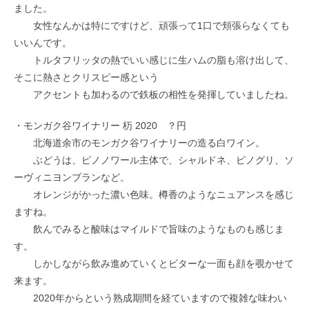
ました。
女性なんかは特にですけど、頑張って1口で頬張らなくても
いいんです。
トルタフリッタの熱でいい感じに生ハムの脂も溶け出して、
そこに熱さとクリスピー感という
アクセントも加わるので鉄板の相性を発揮していましたね。
・モンガク谷ワイナリー 杤 2020 ？円
北海道余市のモンガク谷ワイナリーの造る白ワイン。
ぶどうは、ピノノワール主体で、シャルドネ、ピノグリ、ソ
ーヴィニヨンブランなど。
オレンジがかった濃い色味。樽香のようなニュアンスを感じ
ますね。
飲んでみると酸味はマイルドで旨味のようなものも感じま
す。
しかしながら飲み進めていくとビターな一面も顔を覗かせて
来ます。
2020年からという熟成期間を経ていますので複雑な味わい