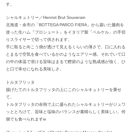
す。
シャルキュトリー／Henriot Brut Souverain
北海道・余市の「BOTTEGA PARCO FIERA」から届いた腿肉を
使った生ハム『プロシュート』をイタリア製「ベルケル」の手切
りスライサーで切って供されます。
手に取ると向こう側が透けて見えるくらいの薄さで、口に入れる
とまるで空気を食べているかのようなエアリー感。それでいて口
の中の体温で溶ける旨味はまるで鰹節のような熟成感が強く、ひ
と口で幸せになれる美味しさ。
トルタフリッタ
揚げたてのトルタフリッタの上にこのシャルキュトリーを乗せ
て。
トルタフリッタの余熱で上に盛られたシャルキュトリーがジュワ
ッととろけて、旨味と塩味のバランスが素晴らしく美味しい。何
個でも食べられますw