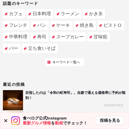
話題のキーワード
カフェ
日本料理
ラーメン
かき氷
フレンチ
パン
ケーキ
焼き鳥
ビストロ
中華料理
寿司
スープカレー
甘味処
バー
立ち食いそば
キーワード一覧へ
最近の投稿
目指したのは「令和の町寿司」。自腹で通える価格帯に予約が殺
到！
2026年8月6日
〈食べログ3.5以下のうまい店〉カフェみたいな外観なのに、出
食べログ公式Instagram
てくる料理はガチ中華。京都・下鴨にある、料理の鉄人の系譜を
投稿を見る
最新グルメ情報
を
動画
でチェック！
継ぐ気鋭店とは？
2026年8月6日