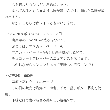
もも肉よりも少しだけ厚めにカット。
食べてみるともも肉よりも味が濃いんです。噛むと旨味が溢
れ出すと。
確かにこちらは赤ワインとも合いますね。
・98WINEs 穀（KOKU）2023 ？円
山梨県の98WINEsの造る赤ワイン。
ぶどうは、マスカットベーリーA。
マスカットベーリーAらしい果実味が印象的で、
チョコレートフレーバーのニュアンスも感じます。
しかしながらタンニンもあって美味しい赤ワインです。
・焼売3個 990円
蒸籠で蒸し立てでのサーブ。
この日の焼売は海鮮で、海老、イカ、蟹、帆立、豚肉を使
用。
下味だけで食べられる美味しい焼売です。