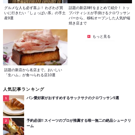
グルメな人も必ず喜ぶ！ わざわざ買
話題の新店8軒をまとめて紹介！ トッ
いに行きたい「しょっぱい系」の手土
プパティシエが手掛けるクロワッサン
産9選
バーから、移転オープンした人気炉端
焼き店まで
もっと見る
話題の新店から名店まで。おいしい
「生ハム」が食べられる店10選
人気記事ランキング
パン愛好家がおすすめするサックサクのクロワッサン5選
予約必須!! スイーツのプロが推薦する唯一無二の絶品シュークリ
ーム