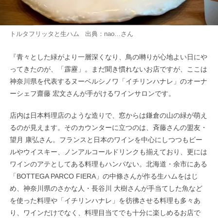
トルタフリッタと生ハム 出典：
nao…
さん
『青々とした緑がより一層深くなり、鳥の囀りが心地よい日にや
ってきたのが、「霹靂」。まだ聞き慣れないお店ですが、ここは
神奈川県を代表するヌーベルシノワ「イチリンハナレ」のオーナ
ーシェフ齋藤 宏文さんが手がけるワインサロンです。
店内は日本料理店のような造りで、窓からは鎌倉の山の緑が萌え
るのが見えます。そのカウンターに立つのは、斉藤さんの盟友・
望月 康弘さん。フランスと日本のワインを中心にしつつもビー
ルやウイスキー、ノンアルコールドリンクも揃えており、更には
ワインのアテとしてある料理もハンパない。北海道・余市にある
「BOTTEGA PARCO FIERA」の中條さんが作る生ハムをはじ
め、神奈川県のさかな人・長谷川 大樹さんが手当てした魚など
を使った料理や「イチリンハナレ」を彷彿させる料理も多々あ
り、ワインだけでなく、料理目当てでも十分に楽しめるお店で