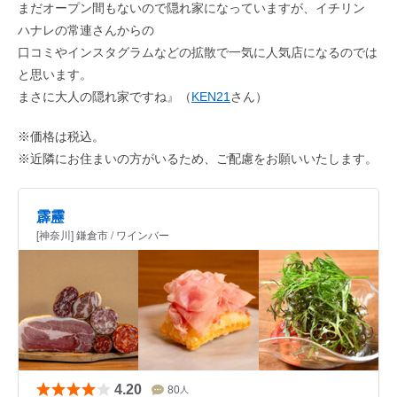
まだオープン間もないので隠れ家になっていますが、イチリン
ハナレの常連さんからの
口コミやインスタグラムなどの拡散で一気に人気店になるのでは
と思います。
まさに大人の隠れ家ですね』（
KEN21
さん）
※価格は税込。
※近隣にお住まいの方がいるため、ご配慮をお願いいたします。
霹靂
[神奈川] 鎌倉市 / ワインバー
4.20
80
人