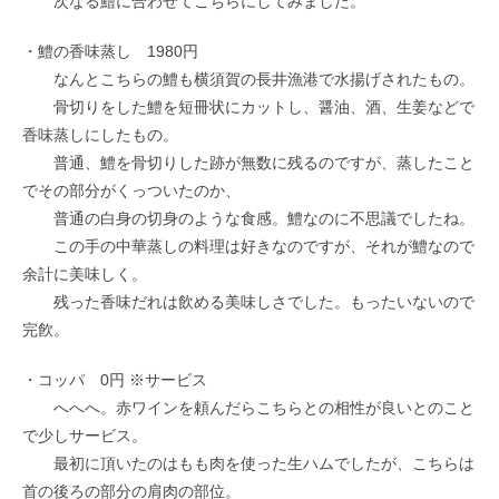
次なる鱧に合わせてこちらにしてみました。
・鱧の香味蒸し 1980円
なんとこちらの鱧も横須賀の長井漁港で水揚げされたもの。
骨切りをした鱧を短冊状にカットし、醤油、酒、生姜などで
香味蒸しにしたもの。
普通、鱧を骨切りした跡が無数に残るのですが、蒸したこと
でその部分がくっついたのか、
普通の白身の切身のような食感。鱧なのに不思議でしたね。
この手の中華蒸しの料理は好きなのですが、それが鱧なので
余計に美味しく。
残った香味だれは飲める美味しさでした。もったいないので
完飮。
・コッパ 0円 ※サービス
へへへ。赤ワインを頼んだらこちらとの相性が良いとのこと
で少しサービス。
最初に頂いたのはもも肉を使った生ハムでしたが、こちらは
首の後ろの部分の肩肉の部位。