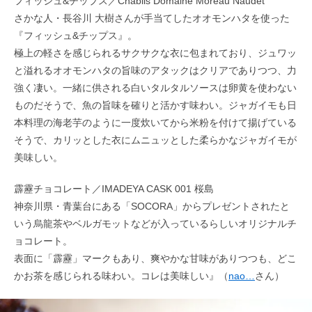
フィッシュ&チップス／Chablis Domaine Moreau Naudet
さかな人・長谷川 大樹さんが手当てしたオオモンハタを使った
『フィッシュ&チップス』。
極上の軽さを感じられるサクサクな衣に包まれており、ジュワッ
と溢れるオオモンハタの旨味のアタックはクリアでありつつ、力
強く凄い。一緒に供される白いタルタルソースは卵黄を使わない
ものだそうで、魚の旨味を確りと活かす味わい。ジャガイモも日
本料理の海老芋のように一度炊いてから米粉を付けて揚げている
そうで、カリッとした衣にムニュッとした柔らかなジャガイモが
美味しい。
霹靂チョコレート／IMADEYA CASK 001 桜島
神奈川県・青葉台にある「SOCORA」からプレゼントされたと
いう烏龍茶やベルガモットなどが入っているらしいオリジナルチ
ョコレート。
表面に「霹靂」マークもあり、爽やかな甘味がありつつも、どこ
かお茶を感じられる味わい。コレは美味しい』（
nao…
さん）