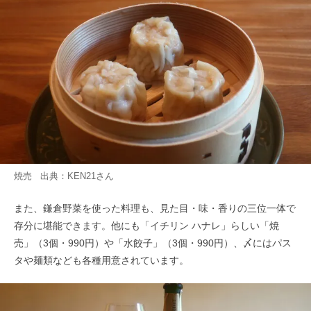
焼売 出典：
KEN21
さん
また、鎌倉野菜を使った料理も、見た目・味・香りの三位一体で
存分に堪能できます。他にも「イチリン ハナレ」らしい「焼
売」（3個・990円）や「水餃子」（3個・990円）、〆にはパス
タや麺類なども各種用意されています。