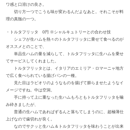
ワ感と口溶けの良さ。
切り方一つでこうも味が変わるんだよなあと。それこそが料
理の真髄の一つ。
・トルタフリッタ 0円 ※シャルキュトリーとの合わせ技
シェフが生ハムを熱々のトルタフリッタに乗せて食べるのが
オススメとのことで、
単品生ハムの量を減らして、トルタフリッタに生ハムを乗せ
てサービスしてくれました。
トルタフリッタとは、イタリアのエミリア・ロマーニャ地方
で広く食べられている揚げパンの一種。
見た目はラビオリのようなものを揚げて膨らませたようなイ
メージですね。中は空洞。
手に持って上に重なった生ハムもろともトルタフリッタを噛
み砕きましたが、
普通の生ハムであればずるんと落ちてしまうのに、超極薄仕
上げなので歯切れが良く。
なのでサクッと生ハム＆トルタフリッタを味わうことが出来