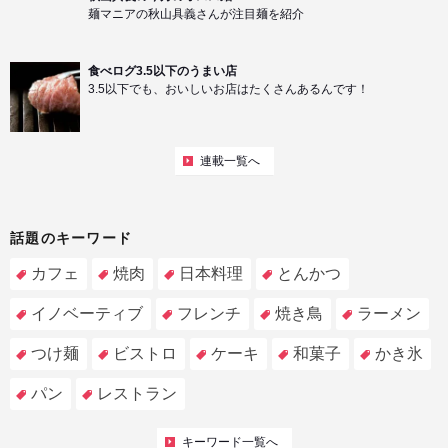
麺マニアの秋山具義さんが注目麺を紹介
食べログ3.5以下のうまい店
3.5以下でも、おいしいお店はたくさんあるんです！
連載一覧へ
話題のキーワード
カフェ
焼肉
日本料理
とんかつ
イノベーティブ
フレンチ
焼き鳥
ラーメン
つけ麺
ビストロ
ケーキ
和菓子
かき氷
パン
レストラン
キーワード一覧へ