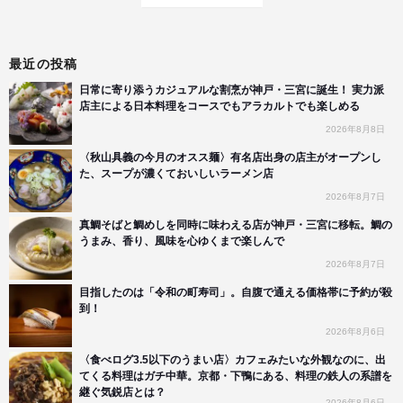
最近の投稿
日常に寄り添うカジュアルな割烹が神戸・三宮に誕生！ 実力派
店主による日本料理をコースでもアラカルトでも楽しめる
2026年8月8日
〈秋山具義の今月のオスス麺〉有名店出身の店主がオープンし
た、スープが濃くておいしいラーメン店
2026年8月7日
真鯛そばと鯛めしを同時に味わえる店が神戸・三宮に移転。鯛の
うまみ、香り、風味を心ゆくまで楽しんで
2026年8月7日
目指したのは「令和の町寿司」。自腹で通える価格帯に予約が殺
到！
2026年8月6日
〈食べログ3.5以下のうまい店〉カフェみたいな外観なのに、出
てくる料理はガチ中華。京都・下鴨にある、料理の鉄人の系譜を
継ぐ気鋭店とは？
2026年8月6日