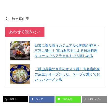
文：秋吉真由美
あわせて読みたい
日常に寄り添うカジュアルな割烹が神戸・
三宮に誕生！ 実力派店主による日本料理
をコースでもアラカルトでも楽しめる
〈秋山具義の今月のオスス麺〉有名店出身
の店主がオープンした、スープが濃くてお
いしいラーメン店
ポスト
シェア
LINE共有
URLコピー