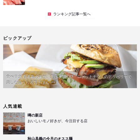
ランキング記事一覧へ
ピックアップ
食べログ 百名店の味が、並ばず届く!?「ロケットナウ」のデリバリーで
楽しむおうち名店ごはん
PR
人気連載
噂の新店
おいしいモノ好きが、今注目する店
秋山具義の今月のオスス麺