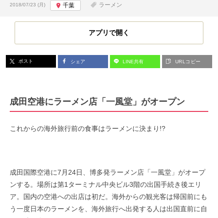
投稿日:
ラーメン
2018/07/23 (月)
千葉
アプリで開く
ポスト
シェア
LINE共有
URLコピー
成田空港にラーメン店「一風堂」がオープン
これからの海外旅行前の食事はラーメンに決まり!?
成田国際空港に7月24日、博多発ラーメン店「一風堂」がオープ
ンする。場所は第1ターミナル中央ビル3階の出国手続き後エリ
ア。国内の空港への出店は初だ。海外からの観光客は帰国前にも
う一度日本のラーメンを、海外旅行へ出発する人は出国直前に自