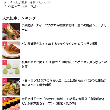
ラーメン王が選ぶ「今食べたい」ラー
メン5選 2025（東日本編）
人気記事ランキング
予約必須!! スイーツのプロが推薦する唯一無二の絶品シュークリ
ーム
パン愛好家がおすすめするサックサクのクロワッサン5選
祇園のママに聞く！ 京都で「500円以下の手土産」買うならこの
お店
〈食べログ3.5以下のうまい店〉ここは通いたい！ 現代の感性が
光るスペイン郷土料理
寿司と神戸牛が「おかわり無料」！ 話題の寿司店「有楽町かき
だ」が新業態をオープン（東京・丸の内）