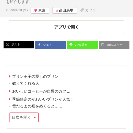
を紹介します。
投稿日:
カフェ
2025/01/28 (火)
東京
高田馬場
アプリで開く
ポスト
シェア
LINE共有
URLコピー
プリン王子の愛しのプリン
教えてくれる人
おいしいコーヒーが自慢のカフェ
季節限定のかわいいプリンが人気！
雪だるまの裾をめくると……
目次を開く