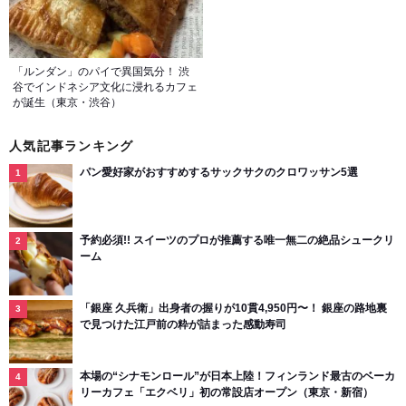
「ルンダン」のパイで異国気分！ 渋
谷でインドネシア文化に浸れるカフェ
が誕生（東京・渋谷）
人気記事ランキング
パン愛好家がおすすめするサックサクのクロワッサン5選
予約必須!! スイーツのプロが推薦する唯一無二の絶品シュークリ
ーム
「銀座 久兵衛」出身者の握りが10貫4,950円〜！ 銀座の路地裏
で見つけた江戸前の粋が詰まった感動寿司
本場の“シナモンロール”が日本上陸！フィンランド最古のベーカ
リーカフェ「エクベリ」初の常設店オープン（東京・新宿）