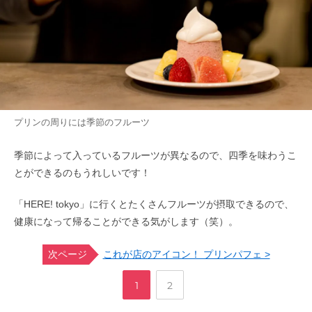
プリンの周りには季節のフルーツ
季節によって入っているフルーツが異なるので、四季を味わうこ
とができるのもうれしいです！
「HERE! tokyo」に行くとたくさんフルーツが摂取できるので、
健康になって帰ることができる気がします（笑）。
次ページ
これが店のアイコン！ プリンパフェ >
,
ペ
ペ
1
2