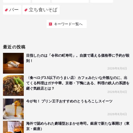
バー
立ち食いそば
キーワード一覧へ
最近の投稿
目指したのは「令和の町寿司」。自腹で通える価格帯に予約が殺
到！
2026年8月6日
〈食べログ3.5以下のうまい店〉カフェみたいな外観なのに、出
てくる料理はガチ中華。京都・下鴨にある、料理の鉄人の系譜を
継ぐ気鋭店とは？
2026年8月6日
今が旬！ プリン王子おすすめのとうもろこしスイーツ
2026年8月6日
海外で認められた劇場型おまかせ寿司。銀座で新たな幕開け（東
京・銀座）