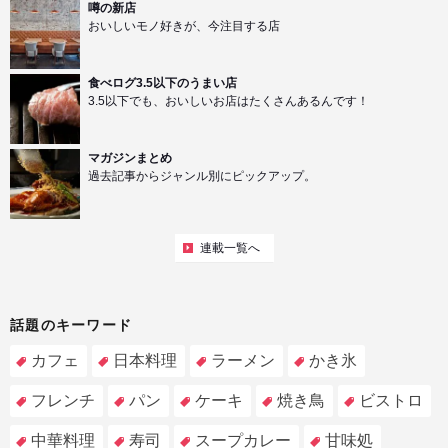
噂の新店
おいしいモノ好きが、今注目する店
食べログ3.5以下のうまい店
3.5以下でも、おいしいお店はたくさんあるんです！
マガジンまとめ
過去記事からジャンル別にピックアップ。
連載一覧へ
話題のキーワード
カフェ
日本料理
ラーメン
かき氷
フレンチ
パン
ケーキ
焼き鳥
ビストロ
中華料理
寿司
スープカレー
甘味処