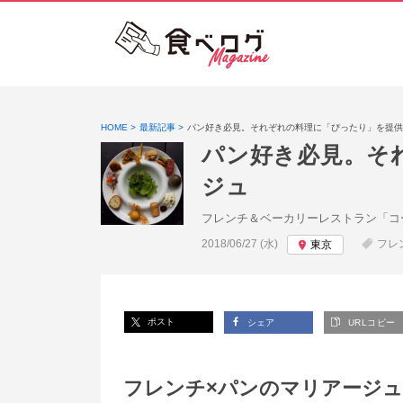
HOME
最新記事
パン好き必見。それぞれの料理に「ぴったり」を提供
パン好き必見。そ
ジュ
フレンチ＆ベーカリーレストラン「コ
投稿日:
2018/06/27 (水)
フレ
東京
ポスト
シェア
URLコピー
フレンチ×パンのマリアージュ