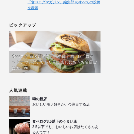
「食べログマガジン」編集部 のすべての投稿
を表示
ピックアップ
食べログ 百名店の味が、並ばず届く!?「ロケ
ットナウ」のデリバリーで楽しむおうち名店ご
はん
PR
人気連載
噂の新店
おいしいモノ好きが、今注目する店
食べログ3.5以下のうまい店
3.5以下でも、おいしいお店はたくさんあ
るんです！