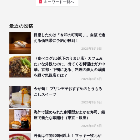
キーワード一覧へ
最近の投稿
目指したのは「令和の町寿司」。自腹で通
える価格帯に予約が殺到！
2026年8月6日
〈食べログ3.5以下のうまい店〉カフェみ
たいな外観なのに、出てくる料理はガチ中
華。京都・下鴨にある、料理の鉄人の系譜
を継ぐ気鋭店とは？
2026年8月6日
今が旬！ プリン王子おすすめのとうもろ
こしスイーツ
2026年8月6日
海外で認められた劇場型おまかせ寿司。銀
座で新たな幕開け（東京・銀座）
2026年8月5日
外食は年間600回以上！ マッキー牧元が