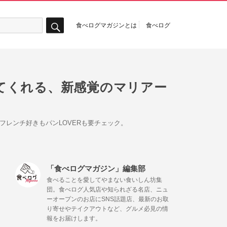
食べログマガジンとは
食べログ
検
索
てくれる、新感覚のマリアー
レンチ好きもパンLOVERも要チェック。
「食べログマガジン」編集部
食べることを愛してやまない食いしん坊集
団。食べログ人気店や知られざる名店、ニュ
ーオープンのお店にSNS話題店、最新のお取
り寄せやテイクアウトなど、グルメ必見の情
報をお届けします。