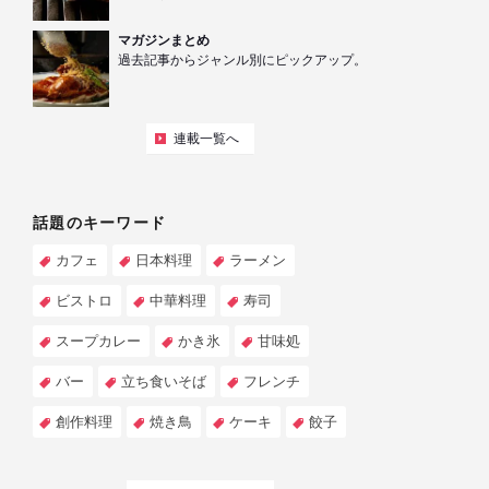
マガジンまとめ
過去記事からジャンル別にピックアップ。
連載一覧へ
話題のキーワード
カフェ
日本料理
ラーメン
ビストロ
中華料理
寿司
スープカレー
かき氷
甘味処
バー
立ち食いそば
フレンチ
創作料理
焼き鳥
ケーキ
餃子