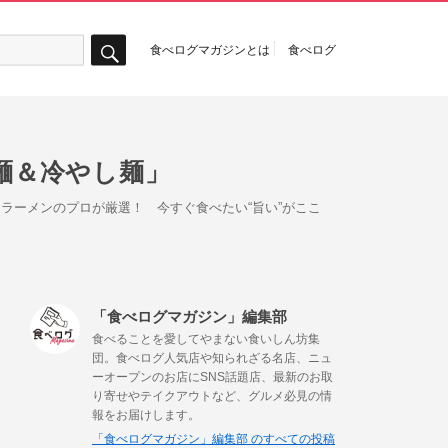
食べログマガジンとは
食べログ
検
索
け麺＆冷やし麺」
をラーメンのプロが厳選！ 今すぐ食べたい“旨い”がここ
「食べログマガジン」編集部
食べることを愛してやまない食いしん坊集
団。食べログ人気店や知られざる名店、ニュ
ーオープンのお店にSNS話題店、最新のお取
り寄せやテイクアウトなど、グルメ必見の情
報をお届けします。
「食べログマガジン」編集部 のすべての投稿