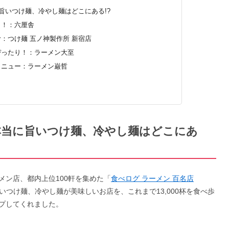
に旨いつけ麺、冷やし麺はどこにある!?
ら！：六厘舎
：つけ麺 五ノ神製作所 新宿店
ぴったり！：ラーメン大至
メニュー：ラーメン巌哲
〉本当に旨いつけ麺、冷やし麺はどこにあ
メン店、都内上位100軒を集めた「
食べログ ラーメン 百名店
つけ麺、冷やし麺が美味しいお店を、これまで13,000杯を食べ歩
プしてくれました。