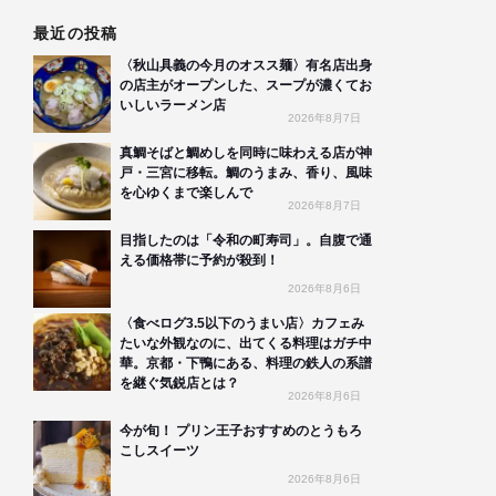
最近の投稿
〈秋山具義の今月のオスス麺〉有名店出身
の店主がオープンした、スープが濃くてお
いしいラーメン店
2026年8月7日
真鯛そばと鯛めしを同時に味わえる店が神
戸・三宮に移転。鯛のうまみ、香り、風味
を心ゆくまで楽しんで
2026年8月7日
目指したのは「令和の町寿司」。自腹で通
える価格帯に予約が殺到！
2026年8月6日
〈食べログ3.5以下のうまい店〉カフェみ
たいな外観なのに、出てくる料理はガチ中
華。京都・下鴨にある、料理の鉄人の系譜
を継ぐ気鋭店とは？
2026年8月6日
今が旬！ プリン王子おすすめのとうもろ
こしスイーツ
2026年8月6日