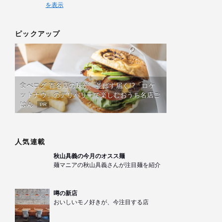
を表示
ピックアップ
食べログ 百名店の味が、並ばず届く!?「ロケ
ットナウ」のデリバリーで楽しむおうち名店ご
はん
PR
人気連載
秋山具義の今月のオスス麺
麺マニアの秋山具義さんが注目麺を紹介
噂の新店
おいしいモノ好きが、今注目する店