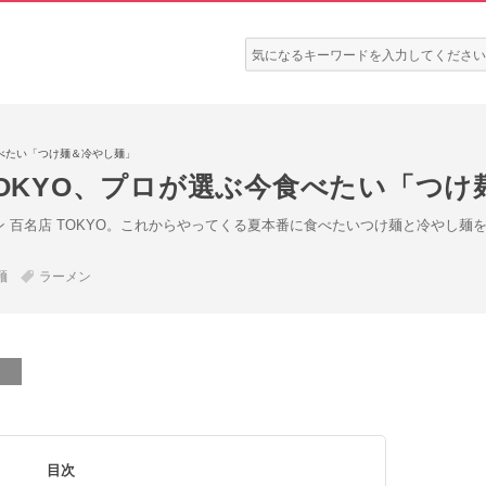
検
索:
食べたい「つけ麺＆冷やし麺」
TOKYO、プロが選ぶ今食べたい「つ
ン 百名店 TOKYO。これからやってくる夏本番に食べたいつけ麺と冷やし麺
麺
ラーメン
目次