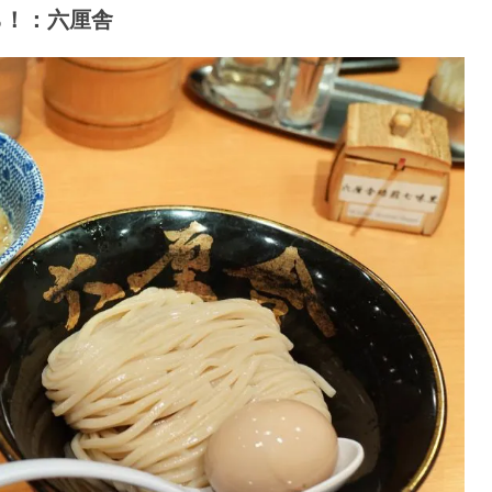
ら！：六厘舎