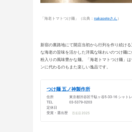
「海老トマトつけ麺」（出典：
nakaseteさん
）
新宿の裏路地にて開店当初から行列を作り続ける
な海老の旨味を活か
した洋風な味わいのつけ麺に
粉入りの風味豊かな
麺。「海老トマトつけ麺」は
ンに代わるのもまた楽しい逸品です。