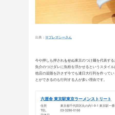
出典：
サプレマシーさん
今や押しも押され
もせ
ぬ東京のつけ麺を代表する
魚介のつけダレに魚粉を浮かせる
というスタイル
他店の追随を許さず今でも
連日大行列を作ってい
とがで
きるのも行列する人が多い理由です。