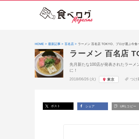
HOME
最新記事
百名店
ラーメン 百名店 TOKYO、プロが選ぶ今
ラーメン 百名店 
先月新たな100店が発表されたラーメ
に！
投稿日:
2018/06/26 (火)
つけ
東京
ポスト
シェア
URLコピー