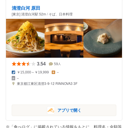
清澄白河 原田
[東京] 清澄白河駅 52m / そば、日本料理
3.54
59
人
￥15,000～￥19,999
–
–
東京都江東区清澄3-9-12 RINNOVA3 3F
アプリで開く
※「食べログ」に掲載されている情報をもとに、料理名・金額等