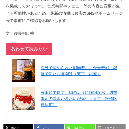
を掲載しております。 営業時間やメニュー等の内容に変更が生
じる可能性があるため、最新の情報はお店のSNSやホームページ
等で事前にご確認をお願いします。
文：佐藤明日香
あわせて読みたい
海外で認められた劇場型おまかせ寿司。銀
座で新たな幕開け（東京・銀座）
有田焼で供す、絹のように繊細な氷。週末
限定の贅沢かき氷店が誕生（東京・板橋区
役所前）
ポスト
シェア
LINE共有
URLコピー