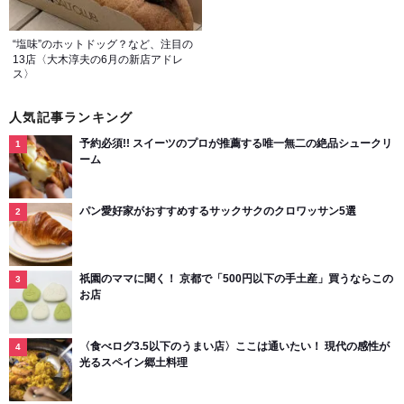
“塩味”のホットドッグ？など、注目の
13店〈大木淳夫の6月の新店アドレ
ス〉
人気記事ランキング
予約必須!! スイーツのプロが推薦する唯一無二の絶品シュークリ
ーム
パン愛好家がおすすめするサックサクのクロワッサン5選
祇園のママに聞く！ 京都で「500円以下の手土産」買うならこの
お店
〈食べログ3.5以下のうまい店〉ここは通いたい！ 現代の感性が
光るスペイン郷土料理