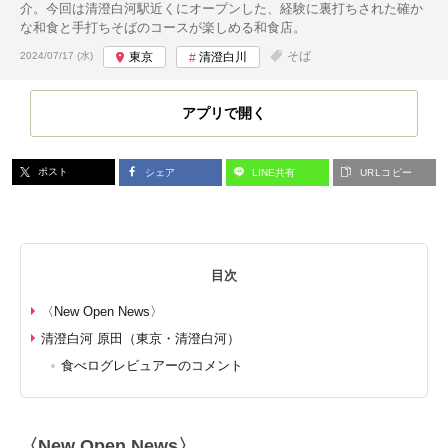
介。今回は清澄白河駅近くにオープンした、経験に裏打ちされた確か
な和食と手打ちそばのコースが楽しめる和食店。
投稿日:
そば
2024/07/17 (水)
東京
清澄白川
アプリで開く
ポスト
シェア
LINE共有
URLコピー
目次
〈New Open News〉
清澄白河 原田（東京・清澄白河）
食べログレビュアーのコメント
〈New Open News〉