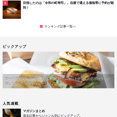
目指したのは「令和の町寿司」。自腹で通える価格帯に予約が殺
到！
ランキング記事一覧へ
ピックアップ
食べログ 百名店の味が、並ばず届く!?「ロケットナウ」のデリバリーで
楽しむおうち名店ごはん
PR
人気連載
マガジンまとめ
過去記事からジャンル別にピックアップ。