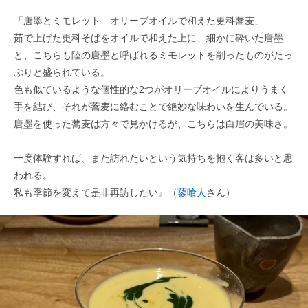
「唐墨とミモレット オリーブオイルで和えた更科蕎麦」
茹で上げた更科そばをオイルで和えた上に、細かに砕いた唐墨
と、こちらも陸の唐墨と呼ばれるミモレットを削ったものがたっ
ぷりと盛られている。
色も似ているような個性的な2つがオリーブオイルによりうまく
手を結び、それが蕎麦に絡むことで絶妙な味わいを生んでいる。
唐墨を使った蕎麦は方々で見かけるが、こちらは白眉の美味さ。
一度体験すれば、また訪れたいという気持ちを抱く客は多いと思
われる。
私も季節を変えて是非再訪したい』（
蓼喰人
さん）