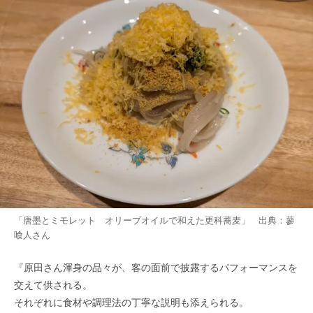
「唐墨とミモレット オリーブオイルで和えた更科蕎麦」 出典：
蓼
喰人
さん
『原田さん渾身の品々が、客の面前で披露するパフォーマンスを
交えて供される。
それぞれに食材や調理法の丁寧な説明も添えられる。