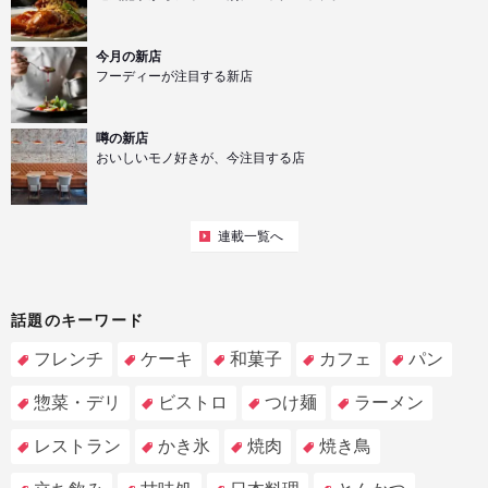
今月の新店
フーディーが注目する新店
噂の新店
おいしいモノ好きが、今注目する店
連載一覧へ
話題のキーワード
フレンチ
ケーキ
和菓子
カフェ
パン
惣菜・デリ
ビストロ
つけ麺
ラーメン
レストラン
かき氷
焼肉
焼き鳥