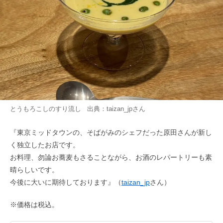
とうもろこしのすり流し 出典：
taizan_jp
さん
『東京ミッドタウンの、そばがみのシェフだった原田さんが新し
く独立したお店です。
お料理、勿論お蕎麦もさることながら、お酒のレパートリーも素
晴らしいです。
今後に大いに期待しております』（
taizan_jp
さん）
※価格は税込。