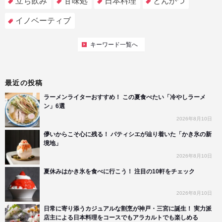
立ち飲み
甘味処
日本料理
とんかつ
イノベーティブ
キーワード一覧へ
最近の投稿
ラーメンライターおすすめ！ この夏食べたい「冷やしラーメ
ン」6選
2026年8月10日
儚いからこそ心に残る！ パティシエが辿り着いた「かき氷の新
境地」
2026年8月10日
夏休みはかき氷を食べに行こう！ 注目の10軒をチェック
2026年8月10日
日常に寄り添うカジュアルな割烹が神戸・三宮に誕生！ 実力派
店主による日本料理をコースでもアラカルトでも楽しめる