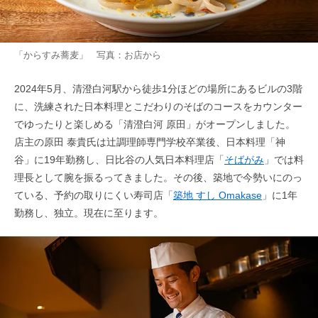
「からすみ蕎麦」 写真：お店から
2024年5月、清澄白河駅から徒歩1分ほどの場所にあるビルの3階
に、洗練された日本料理とこだわりのそばのコースをカウンター
でゆったりと楽しめる「清澄白河 原田」がオープンしました。
店主の原田 泰貴氏は辻調理師専門学校卒業後、日本料理「神
谷」に19年勤務し、日比谷の人気日本料理店「
そばがみ
」では料
理長として腕を振るってきました。その後、築地で今勢いにのっ
ている、予約の取りにくい寿司店「
築地 すし Omakase
」に1年
勤務し、独立。現在に至ります。