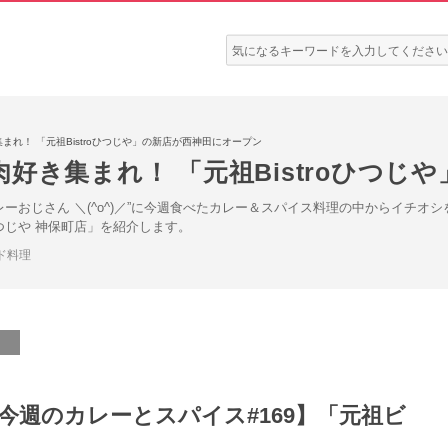
検
索:
まれ！ 「元祖Bistroひつじや」の新店が西神田にオープン
好き集まれ！ 「元祖Bistroひつじ
レーおじさん ＼(^o^)／”に今週食べたカレー＆スパイス料理の中からイチ
つじや 神保町店」を紹介します。
ド料理
の今週のカレーとスパイス#169】「元祖ビ