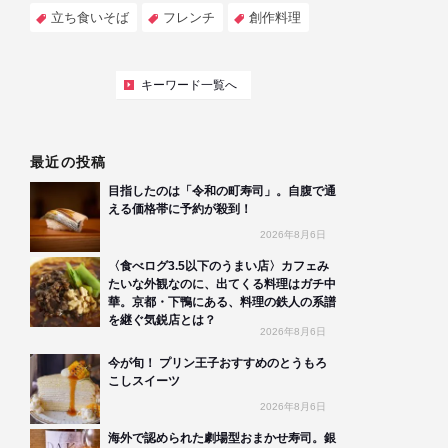
立ち食いそば
フレンチ
創作料理
キーワード一覧へ
最近の投稿
目指したのは「令和の町寿司」。自腹で通
える価格帯に予約が殺到！
2026年8月6日
〈食べログ3.5以下のうまい店〉カフェみ
たいな外観なのに、出てくる料理はガチ中
華。京都・下鴨にある、料理の鉄人の系譜
を継ぐ気鋭店とは？
2026年8月6日
今が旬！ プリン王子おすすめのとうもろ
こしスイーツ
2026年8月6日
海外で認められた劇場型おまかせ寿司。銀