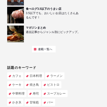
食べログ3.5以下のうまい店
3.5以下でも、おいしいお店はたくさんあ
るんです！
マガジンまとめ
過去記事からジャンル別にピックアップ。
連載一覧へ
話題のキーワード
カフェ
日本料理
ラーメン
ケーキ
焼き鳥
ビストロ
中華料理
寿司
スープカレー
かき氷
甘味処
バー