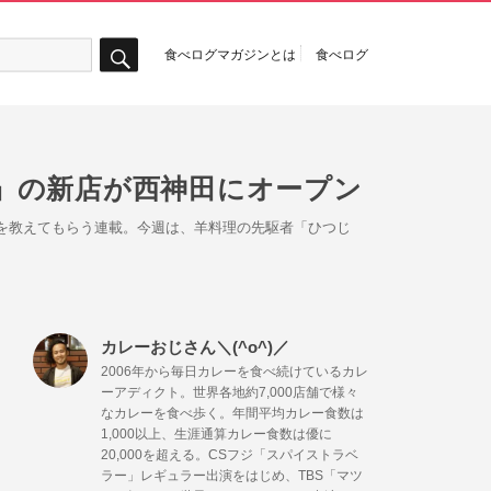
食べログマガジンとは
食べログ
検
索
や」の新店が西神田にオープン
オシを教えてもらう連載。今週は、羊料理の先駆者「ひつじ
カレーおじさん＼(^o^)／
2006年から毎日カレーを食べ続けているカレ
ーアディクト。世界各地約7,000店舗で様々
なカレーを食べ歩く。年間平均カレー食数は
1,000以上、生涯通算カレー食数は優に
20,000を超える。CSフジ「スパイストラベ
ラー」レギュラー出演をはじめ、TBS「マツ