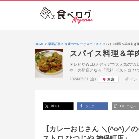
HOME
最新記事
今週のカレーとスパイス
スパイス料理＆羊肉好き集
スパイス料理＆羊肉
テレビやWEBメディアで大人気の“カ
や」の新店となる「元祖 ビストロ ひ
投稿日:
2024/05/31 (金)
イン
東京
ポスト
シェア
URLコピー
【カレーおじさん ＼(^o^)／
ストロ ひつじや 神保町店」