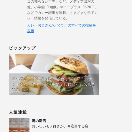
コの知らない世界」など、メディア出演の
他、小学館「Oggi」やイープラス「SPICE」
などでカレー記事を連載。さまざまな形でカ
レー情報を発信している。
カレーおじさん＼(^o^)／ のすべての投稿を
表示
ピックアップ
食べログ 百名店の味が、並ばず届く!?「ロケ
ットナウ」のデリバリーで楽しむおうち名店ご
はん
PR
人気連載
噂の新店
おいしいモノ好きが、今注目する店