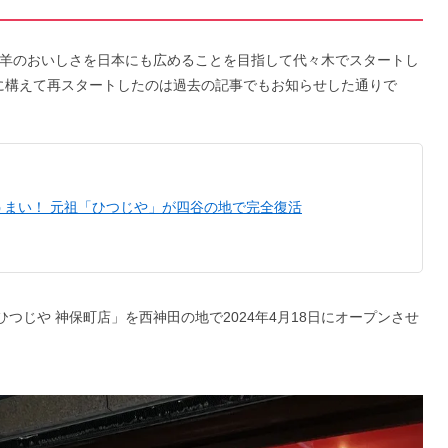
、羊のおいしさを日本にも広めることを目指して代々木でスタートし
ツ谷に構えて再スタートしたのは過去の記事でもお知らせした通りで
うまい！ 元祖「ひつじや」が四谷の地で完全復活
つじや 神保町店」を西神田の地で2024年4月18日にオープンさせ