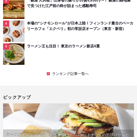
「銀座 久兵衛」出身者の握りが10貫4,950円〜！ 銀座の路地裏
で見つけた江戸前の粋が詰まった感動寿司
本場の“シナモンロール”が日本上陸！フィンランド最古のベーカ
リーカフェ「エクベリ」初の常設店オープン（東京・新宿）
ラーメン王も注目！ 東京のラーメン新店4選
ランキング記事一覧へ
ピックアップ
食べログ 百名店の味が、並ばず届く!?「ロケットナウ」のデリバリーで