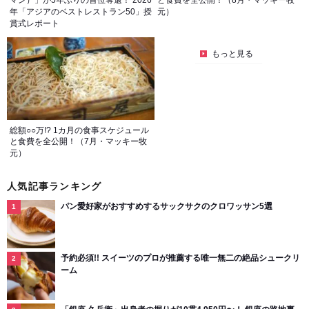
年「アジアのベストレストラン50」授
元）
賞式レポート
もっと見る
総額○○万!? 1カ月の食事スケジュール
と食費を全公開！（7月・マッキー牧
元）
人気記事ランキング
パン愛好家がおすすめするサックサクのクロワッサン5選
予約必須!! スイーツのプロが推薦する唯一無二の絶品シュークリ
ーム