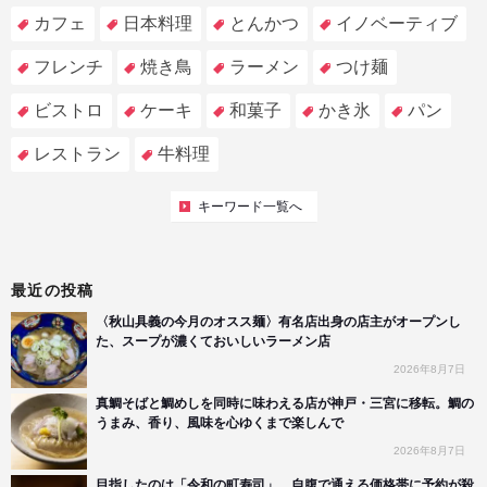
カフェ
日本料理
とんかつ
イノベーティブ
フレンチ
焼き鳥
ラーメン
つけ麺
ビストロ
ケーキ
和菓子
かき氷
パン
レストラン
牛料理
キーワード一覧へ
最近の投稿
〈秋山具義の今月のオスス麺〉有名店出身の店主がオープンし
た、スープが濃くておいしいラーメン店
2026年8月7日
真鯛そばと鯛めしを同時に味わえる店が神戸・三宮に移転。鯛の
うまみ、香り、風味を心ゆくまで楽しんで
2026年8月7日
目指したのは「令和の町寿司」。自腹で通える価格帯に予約が殺