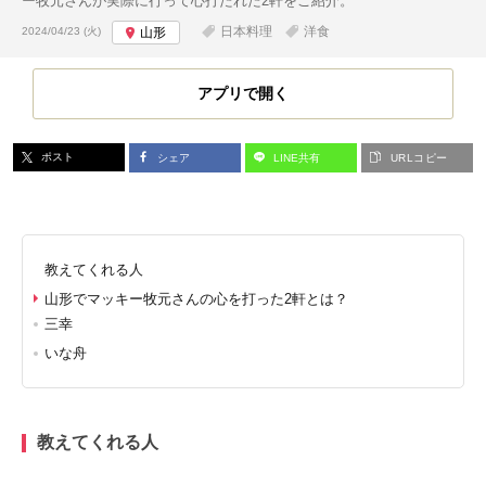
ー牧元さんが実際に行って心打たれた2軒をご紹介。
投稿日:
日本料理
洋食
2024/04/23 (火)
山形
アプリで開く
ポスト
シェア
LINE共有
URLコピー
教えてくれる人
山形でマッキー牧元さんの心を打った2軒とは？
三幸
いな舟
教えてくれる人