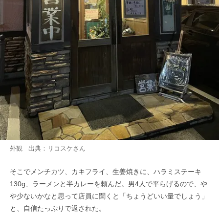
外観 出典：
リコスケ
さん
そこでメンチカツ、カキフライ、生姜焼きに、ハラミステーキ
130g、ラーメンと半カレーを頼んだ。男4人で平らげるので、や
や少ないかなと思って店員に聞くと「ちょうどいい量でしょう」
と、自信たっぷりで返された。