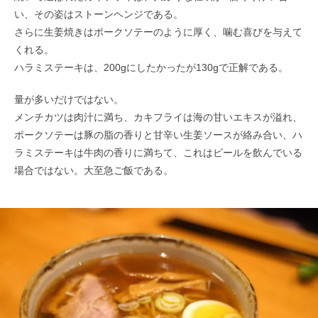
い、その姿はストーンヘンジである。
さらに生姜焼きはポークソテーのように厚く、噛む喜びを与えて
くれる。
ハラミステーキは、200gにしたかったが130gで正解である。
量が多いだけではない。
メンチカツは肉汁に満ち、カキフライは海の甘いエキスが溢れ、
ポークソテーは豚の脂の香りと甘辛い生姜ソースが絡み合い、ハ
ラミステーキは牛肉の香りに満ちて、これはビールを飲んでいる
場合ではない。大至急ご飯である。