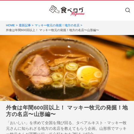
HOME
最新記事
マッキー牧元の発掘！地方の名店
外食は年間600回以上！ マッキー牧元の発掘！地方の名店〜山形編〜
外食は年間600回以上！ マッキー牧元の発掘！地
方の名店〜山形編〜
「おいしい」を求めて全国を飛び回る、タベアルキスト・マッキー牧
元さんに知られざる地方の名店を教えてもらう企画。山形県でマッキ