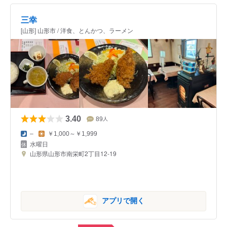
三幸
[山形] 山形市 / 洋食、とんかつ、ラーメン
3.40
89
人
–
￥1,000～￥1,999
水曜日
山形県山形市南栄町2丁目12-19
アプリで開く