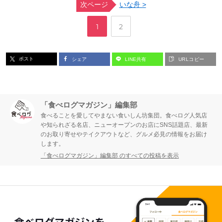
次ページ
いな舟 >
,
ペ
ペ
1
2
ー
ー
ポスト
シェア
LINE共有
URLコピー
ジ
ジ
「食べログマガジン」編集部
食べることを愛してやまない食いしん坊集団。食べログ人気店
や知られざる名店、ニューオープンのお店にSNS話題店、最新
のお取り寄せやテイクアウトなど、グルメ必見の情報をお届け
します。
「食べログマガジン」編集部 のすべての投稿を表示