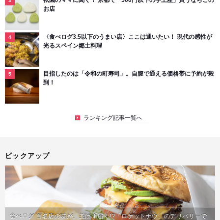
お店
〈食べログ3.5以下のうまい店〉ここは通いたい！ 現代の感性が
光るスペイン郷土料理
目指したのは「令和の町寿司」。自腹で通える価格帯に予約が殺
到！
ランキング記事一覧へ
ピックアップ
食べログ 百名店の味が、並ばず届く!?「ロケットナウ」のデリバリーで