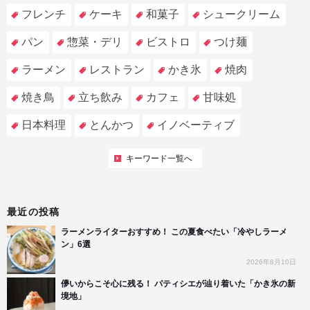
フレンチ
ケーキ
和菓子
シュークリーム
パン
惣菜・デリ
ビストロ
つけ麺
ラーメン
レストラン
かき氷
焼肉
焼き鳥
立ち飲み
カフェ
甘味処
日本料理
とんかつ
イノベーティブ
キーワード一覧へ
最近の投稿
ラーメンライターおすすめ！ この夏食べたい「冷やしラーメ
ン」6選
2026年8月10日
儚いからこそ心に残る！ パティシエが辿り着いた「かき氷の新
境地」