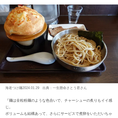
海老つけ麺2024.01.29 出典：
一生懸命さとう君
さん
『麺は全粒粉麺のような色合いで、チャーシューの炙りもイイ感
じ。
ボリュームも結構あって、さらにサービスで煮卵をいただいちゃ