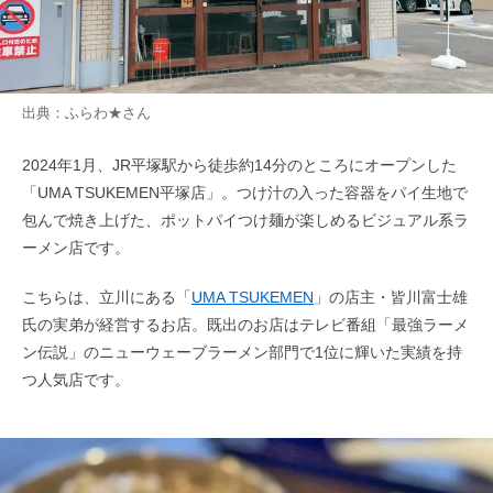
出典：
ふらわ★
さん
2024年1月、JR平塚駅から徒歩約14分のところにオープンした
「UMA TSUKEMEN平塚店」。つけ汁の入った容器をパイ生地で
包んで焼き上げた、ポットパイつけ麺が楽しめるビジュアル系ラ
ーメン店です。
こちらは、立川にある「
UMA TSUKEMEN
」の店主・皆川富士雄
氏の実弟が経営するお店。既出のお店はテレビ番組「最強ラーメ
ン伝説」のニューウェーブラーメン部門で1位に輝いた実績を持
つ人気店です。