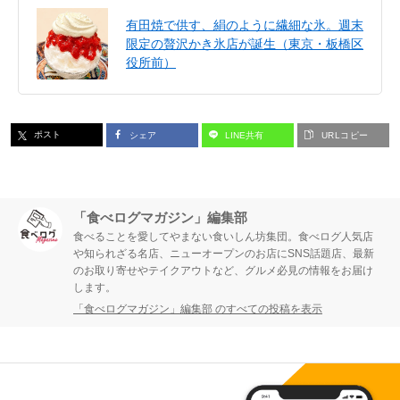
有田焼で供す、絹のように繊細な氷。週末
限定の贅沢かき氷店が誕生（東京・板橋区
役所前）
ポスト
シェア
LINE共有
URLコピー
「食べログマガジン」編集部
食べることを愛してやまない食いしん坊集団。食べログ人気店
や知られざる名店、ニューオープンのお店にSNS話題店、最新
のお取り寄せやテイクアウトなど、グルメ必見の情報をお届け
します。
「食べログマガジン」編集部 のすべての投稿を表示