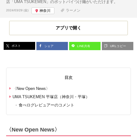
店「UMA TSUKEMEN」のポットパイつけ麺がいただけます。
投稿日:
ラーメン
2024/03/29 (金)
神奈川
アプリで開く
ポスト
シェア
LINE共有
URLコピー
目次
〈New Open News〉
UMA TSUKEMEN 平塚店（神奈川・平塚）
食べログレビュアーのコメント
〈New Open News〉