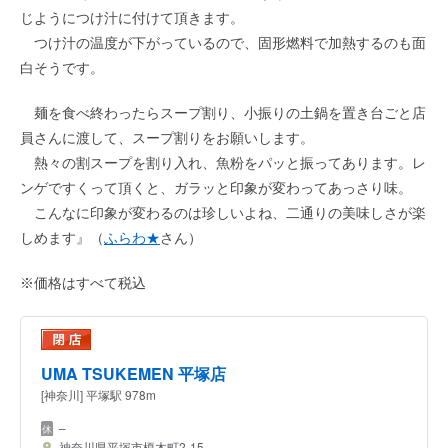
じようにつけ汁に付けて頂きます。
つけ汁の温度が下がっているので、固形燃料で加熱するのも面
白そうです。
麺を食べ終わったらスープ割り、小振りの土鍋を置き台ごと店
員さんに渡して、スープ割りをお願いします。
熱々の割スープを割り入れ、魚粉をパッと振ってあります。レ
ンゲですくって頂くと、ガラッと印象が変わってあっさり味。
こんなに印象が変わるのは珍しいよね、二通りの美味しさが楽
しめます』（
ふらわ★
さん）
※価格はすべて税込
UMA TSUKEMEN 平塚店
[神奈川] 平塚駅 978m
–
神奈川県平塚市榎木町2-15