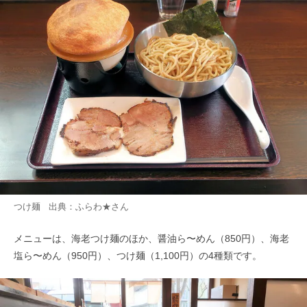
つけ麺 出典：
ふらわ★
さん
メニューは、海老つけ麺のほか、醤油ら〜めん（850円）、海老
塩ら〜めん（950円）、つけ麺（1,100円）の4種類です。