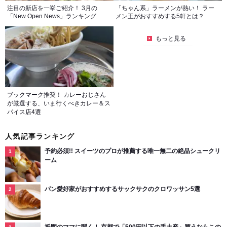
注目の新店を一挙ご紹介！ 3月の
「ちゃん系」ラーメンが熱い！ ラー
「New Open News」ランキング
メン王がおすすめする5軒とは？
もっと見る
ブックマーク推奨！ カレーおじさん
が厳選する、いま行くべきカレー＆ス
パイス店4選
人気記事ランキング
予約必須!! スイーツのプロが推薦する唯一無二の絶品シュークリ
ーム
パン愛好家がおすすめするサックサクのクロワッサン5選
祇園のママに聞く！ 京都で「500円以下の手土産」買うならこの