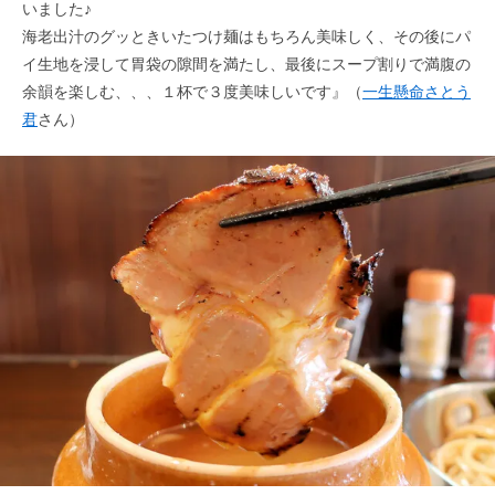
いました♪
海老出汁のグッときいたつけ麺はもちろん美味しく、その後にパ
イ生地を浸して胃袋の隙間を満たし、最後にスープ割りで満腹の
余韻を楽しむ、、、１杯で３度美味しいです』（
一生懸命さとう
君
さん）