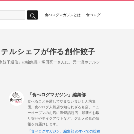
食べログマガジンとは
食べログ
検
索
ホテルシェフが作る創作餃子
東京餃子通信」の編集長・塚田亮一さんに、元一流ホテルシ
「食べログマガジン」編集部
食べることを愛してやまない食いしん坊集
団。食べログ人気店や知られざる名店、ニュ
ーオープンのお店にSNS話題店、最新のお取
り寄せやテイクアウトなど、グルメ必見の情
報をお届けします。
「食べログマガジン」編集部 のすべての投稿