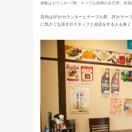
席数はカウンター7席、テーブル20席の全27席。居
店内は1Fがカウンターとテーブル席、2Fがテ
に気さくな店主やスタッフと会話をする人も多く