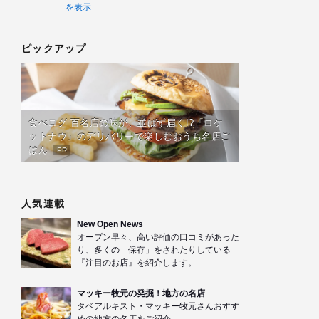
を表示
ピックアップ
食べログ 百名店の味が、並ばず届く!?「ロケ
ットナウ」のデリバリーで楽しむおうち名店ご
はん
PR
人気連載
New Open News
オープン早々、高い評価の口コミがあった
り、多くの「保存」をされたりしている
『注目のお店』を紹介します。
マッキー牧元の発掘！地方の名店
タベアルキスト・マッキー牧元さんおすす