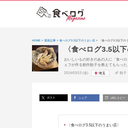
HOME
最新記事
食べログ3.5以下のうまい店
〈食べログ3.5以下
〈食べログ3.5以
おいしいもの好きのあの人に「食べロ
ェフが作る創作餃子を教えてもらった
投稿日:
2024/03/15 (金)
餃子
埼玉
ポスト
シェア
URLコピー
〈食べログ3.5以下のうまい店〉