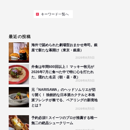
キーワード一覧へ
最近の投稿
海外で認められた劇場型おまかせ寿司。銀
座で新たな幕開け（東京・銀座）
2026年8月5日
外食は年間600回以上！ マッキー牧元が
2026年7月に食べた中で特に心を打たれ
た、隠れた名店（朝・昼・夜）
2026年8月5日
元「NARISAWA」のヘッドソムリエが切
り開く！ 独創的な日本酒カクテルと本格
派フレンチが奏でる、ペアリングの新境地
とは？
2026年8月5日
予約必須!! スイーツのプロが推薦する唯一
無二の絶品シュークリーム