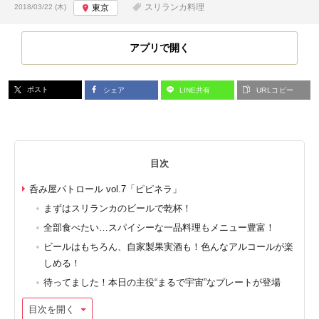
投稿日:
スリランカ料理
2018/03/22 (木)
東京
アプリで開く
ポスト
シェア
LINE共有
URLコピー
目次
呑み屋パトロール vol.7「ピピネラ」
まずはスリランカのビールで乾杯！
全部食べたい…スパイシーな一品料理もメニュー豊富！
ビールはもちろん、自家製果実酒も！色んなアルコールが楽
しめる！
待ってました！本日の主役“まるで宇宙”なプレートが登場
目次を開く