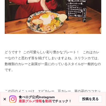
どうです？ この可愛らしい彩り豊かなプレート！ これはカレ
ーなの？と思わず首を傾げてしまいますよね。スリランカでは、
数種類のカレーと副菜が一皿にのっているスタイルが一般的なの
です。
この日のメニューは、エビカレー、豆カレー、菜の花のココナッ
ツ炒め、人参のココナッツ煮、トマトのカレー、かぼちゃのカレ
食べログ公式Instagram
投稿を見る
最新グルメ情報
を
動画
でチェック！
ー、ヤーコンのスパイス炒め、ココナッツのふりかけ、揚げ菓