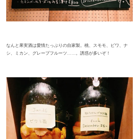
なんと果実酒は愛情たっぷりの自家製。桃、スモモ、ビワ、ナ
シ、ミカン、グレープフルーツ……。誘惑が多いぞ！