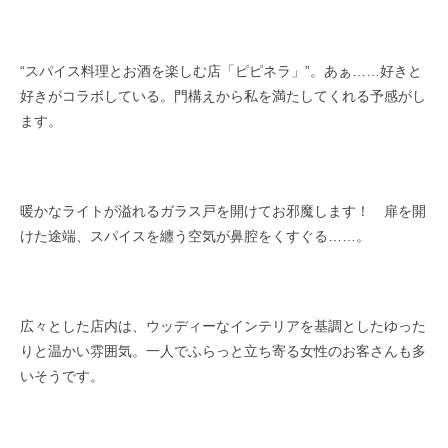
“スパイス料理とお酒を楽しむ店「ピピネラ」”。あぁ……好きと
好きがコラボしている。門構えから私を満たしてくれる予感がし
ます。
暖かなライトが溢れるガラス戸を開けてお邪魔します！ 扉を開
けた途端、スパイスを纏う空気が鼻腔をくすぐる……。
広々とした店内は、ウッディーなインテリアを基調としたゆった
りと温かい雰囲気。一人でふらっと立ち寄る女性のお客さんも多
いそうです。