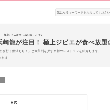
検
索:
！ 極上ジビエが食べ放題のレストラン
浜崎龍が注目！ 極上ジビエが食べ放題
わざ行く価値あり！」と太鼓判を押す京都のレストランを紹介します。
エ料理
目次