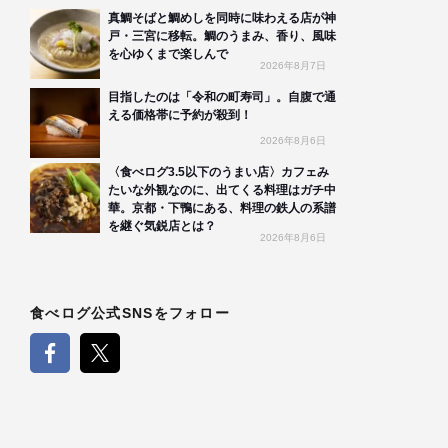
真鯛そばと鯛めしを同時に味わえる店が神
戸・三宮に移転。鯛のうまみ、香り、風味
を心ゆくまで楽しんで
2026年8月7日
目指したのは「令和の町寿司」。自腹で通
える価格帯に予約が殺到！
2026年8月6日
〈食べログ3.5以下のうまい店〉カフェみ
たいな外観なのに、出てくる料理はガチ中
華。京都・下鴨にある、料理の鉄人の系譜
を継ぐ気鋭店とは？
2026年8月6日
食べログ公式SNSをフォロー