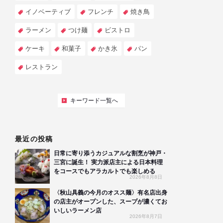
イノベーティブ
フレンチ
焼き鳥
ラーメン
つけ麺
ビストロ
ケーキ
和菓子
かき氷
パン
レストラン
キーワード一覧へ
最近の投稿
日常に寄り添うカジュアルな割烹が神戸・
三宮に誕生！ 実力派店主による日本料理
をコースでもアラカルトでも楽しめる
2026年8月8日
〈秋山具義の今月のオスス麺〉有名店出身
の店主がオープンした、スープが濃くてお
いしいラーメン店
2026年8月7日