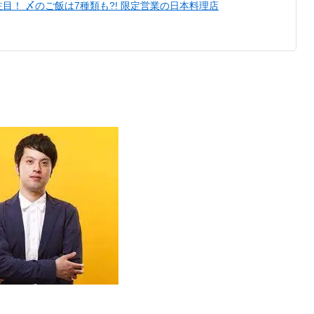
目！ 〆のご飯は7種類も?! 限定営業の日本料理店