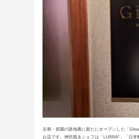
京都・祇園の路地裏に新たにオープンした「Gibi
お店です。神田風太シェフは「LURRA°」「日本料理