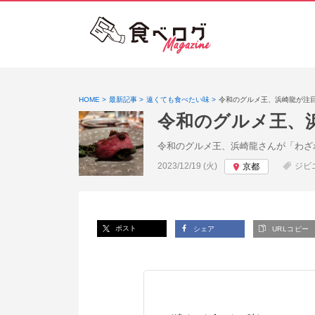
HOME
最新記事
遠くても食べたい味
令和のグルメ王、浜崎龍が注目
令和のグルメ王、
令和のグルメ王、浜崎龍さんが「わざ
投稿日:
2023/12/19 (火)
ジビ
京都
ポスト
シェア
URLコピー