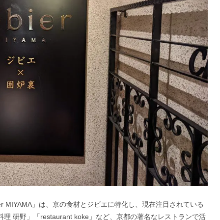
er MIYAMA」は、京の食材とジビエに特化し、現在注目されている
 研野」「restaurant koke」など、京都の著名なレストランで活