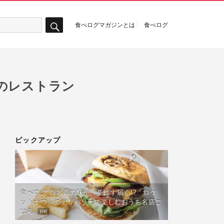
食べログマガジンとは
食べログ
検
索
のレストラン
ピックアップ
食べログ 百名店の味が、並ばず届く!?「ロケ
ットナウ」のデリバリーで楽しむおうち名店ご
はん
PR